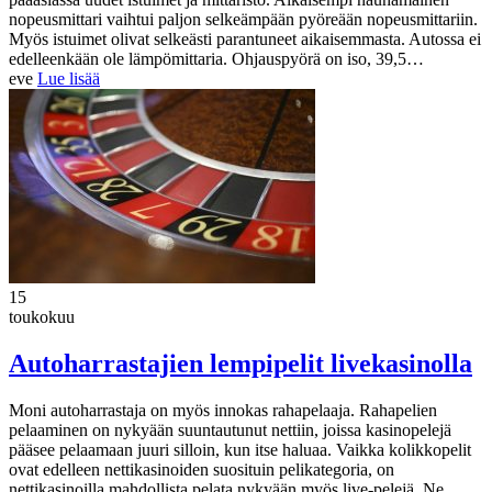
nopeusmittari vaihtui paljon selkeämpään pyöreään nopeusmittariin.
Myös istuimet olivat selkeästi parantuneet aikaisemmasta. Autossa ei
edelleenkään ole lämpömittaria. Ohjauspyörä on iso, 39,5…
eve
Lue lisää
15
toukokuu
Autoharrastajien lempipelit livekasinolla
Moni autoharrastaja on myös innokas rahapelaaja. Rahapelien
pelaaminen on nykyään suuntautunut nettiin, joissa kasinopelejä
pääsee pelaamaan juuri silloin, kun itse haluaa. Vaikka kolikkopelit
ovat edelleen nettikasinoiden suosituin pelikategoria, on
nettikasinoilla mahdollista pelata nykyään myös live-pelejä. Ne