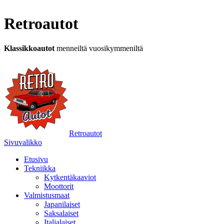
Retroautot
Klassikkoautot
menneiltä vuosikymmeniltä
Retroautot
Sivuvalikko
Etusivu
Tekniikka
Kytkentäkaaviot
Moottorit
Valmistusmaat
Japanilaiset
Saksalaiset
Italialaiset