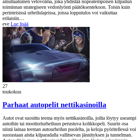
ainutlaatuinen vetovoima, joka yhdistää nopeatempoisen kilpailun
toiminnan strategiseen vedonlyönti päätöksentekoon. Toisin kuin
perinteisissä urheilulajeissa, joissa lopputulos voi vaikuttaa
erilaisiin…
eve
Lue lisää
27
toukokuu
Parhaat autopelit nettikasinoilla
Autot ovat suosittu teema myös nettikasinoilla, joilta löytyy useampi
autoihin tai moottoriurheiluun perustuva kolikkopeli. Suurin osa
niistä lainaa teeman autourheilun puolelta, ja keloja pyöritellessä voi
suorastaan aistia kilparadalla vallitsevan jännityksen ja tunnelman.