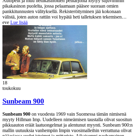
Autopelit ja muu nettikasinoiden pelitarjonta löytyy sujuvimmin
pikakasinon puolelta, jossa pelaamaan pääsee suoraan omien
pankkitunnusten välityksellä. Rekisteröityminen jää kokonaan
välistä, joten auton rattiin voi hypätä heti talletuksen tekemisen…
eve
Lue lisää
18
toukokuu
Sunbeam 900
Sunbeam 900
on vuodesta 1969 vain Suomessa tämän nimisenä
myyty Hillman Imp. Uudelleen nimeämisen taustalla olivat suositun
pikkuauton eräät laatuongelmat ja alentunut myynti. Sunbeam 900:n
mallin uutuuksia vanhempiin Impin vuosimalleihin verrattuna olivat
pääasiassa uudet istuimet ja mittaristo. Aikaisempi nauhamainen