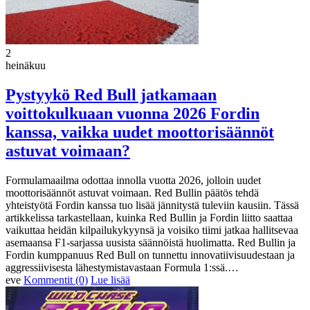
2
heinäkuu
Pystyykö Red Bull jatkamaan
voittokulkuaan vuonna 2026 Fordin
kanssa, vaikka uudet moottorisäännöt
astuvat voimaan?
Formulamaailma odottaa innolla vuotta 2026, jolloin uudet
moottorisäännöt astuvat voimaan. Red Bullin päätös tehdä
yhteistyötä Fordin kanssa tuo lisää jännitystä tuleviin kausiin. Tässä
artikkelissa tarkastellaan, kuinka Red Bullin ja Fordin liitto saattaa
vaikuttaa heidän kilpailukykyynsä ja voisiko tiimi jatkaa hallitsevaa
asemaansa F1-sarjassa uusista säännöistä huolimatta. Red Bullin ja
Fordin kumppanuus Red Bull on tunnettu innovatiivisuudestaan ja
aggressiivisesta lähestymistavastaan Formula 1:ssä.…
eve
Kommentit (0)
Lue lisää