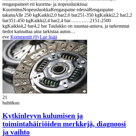
rengaspaineet eri kuorma- ja nopeusluokissa:
KuormitusNopeusluokkaRengaspaine edessäRengaspaine
takanaAlle 250 kgKaikki2,0 bar2,0 bar251-350 kgKaikki2,2 bar2,2
bar351-450 kgKaikki2,4 bar2,4 bar…………2151-2500
kgKaikki4,2 bar4,2 bar Taulukko on suuntaa-antava, ja tarkemmat
tiedot kannattaa aina tarkistaa auton…
eve
Kommentit (0)
Lue lisää
21
huhtikuu
Kytkinlevyn kulumisen ja
toimintahäiriöiden merkkejä, diagnoosi
ja vaihto