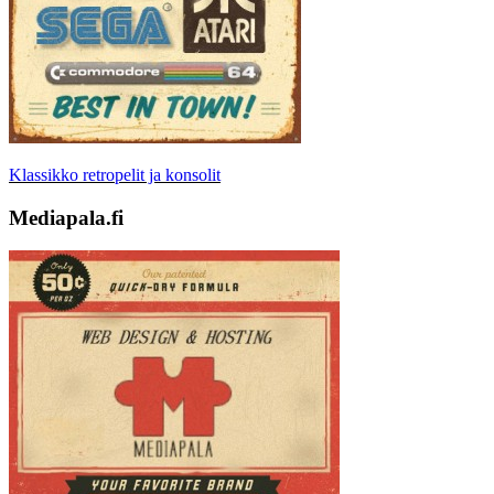
Klassikko retropelit ja konsolit
Mediapala.fi