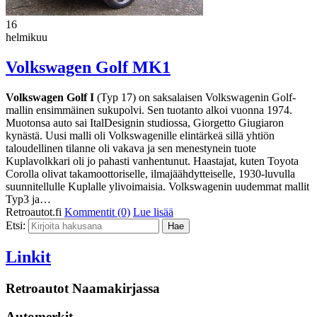
16
helmikuu
Volkswagen Golf MK1
Volkswagen Golf I
(Typ 17) on saksalaisen Volkswagenin Golf-
mallin ensimmäinen sukupolvi. Sen tuotanto alkoi vuonna 1974.
Muotonsa auto sai ItalDesignin studiossa, Giorgetto Giugiaron
kynästä. Uusi malli oli Volkswagenille elintärkeä sillä yhtiön
taloudellinen tilanne oli vakava ja sen menestynein tuote
Kuplavolkkari oli jo pahasti vanhentunut. Haastajat, kuten Toyota
Corolla olivat takamoottoriselle, ilmajäähdytteiselle, 1930-luvulla
suunnitellulle Kuplalle ylivoimaisia. Volkswagenin uudemmat mallit
Typ3 ja…
Retroautot.fi
Kommentit (0)
Lue lisää
Etsi:
Linkit
Retroautot Naamakirjassa
Automerkit