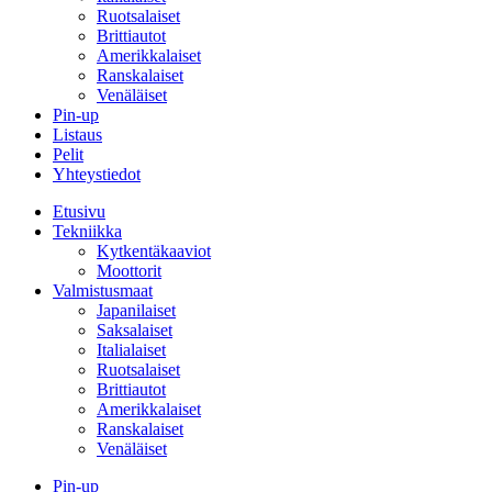
Ruotsalaiset
Brittiautot
Amerikkalaiset
Ranskalaiset
Venäläiset
Pin-up
Listaus
Pelit
Yhteystiedot
Etusivu
Tekniikka
Kytkentäkaaviot
Moottorit
Valmistusmaat
Japanilaiset
Saksalaiset
Italialaiset
Ruotsalaiset
Brittiautot
Amerikkalaiset
Ranskalaiset
Venäläiset
Pin-up