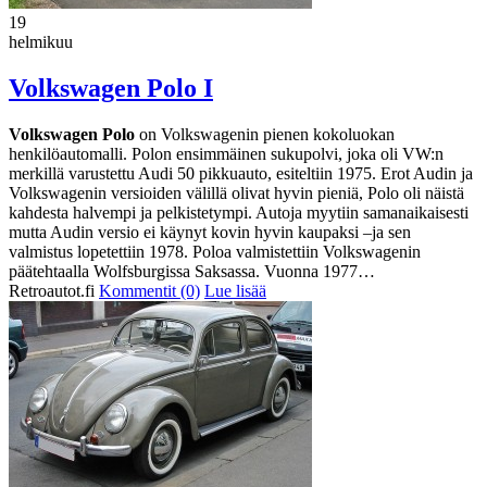
19
helmikuu
Volkswagen Polo I
Volkswagen Polo
on Volkswagenin pienen kokoluokan
henkilöautomalli. Polon ensimmäinen sukupolvi, joka oli VW:n
merkillä varustettu Audi 50 pikkuauto, esiteltiin 1975. Erot Audin ja
Volkswagenin versioiden välillä olivat hyvin pieniä, Polo oli näistä
kahdesta halvempi ja pelkistetympi. Autoja myytiin samanaikaisesti
mutta Audin versio ei käynyt kovin hyvin kaupaksi –ja sen
valmistus lopetettiin 1978. Poloa valmistettiin Volkswagenin
päätehtaalla Wolfsburgissa Saksassa. Vuonna 1977…
Retroautot.fi
Kommentit (0)
Lue lisää