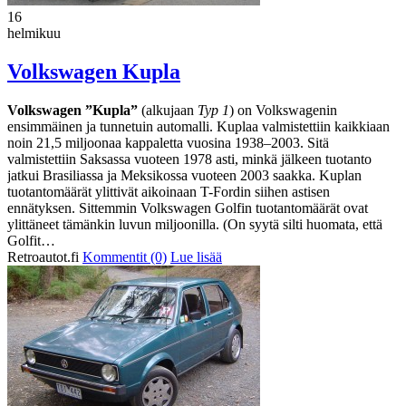
16
helmikuu
Volkswagen Kupla
Volkswagen ”Kupla”
(alkujaan
Typ 1
) on Volkswagenin
ensimmäinen ja tunnetuin automalli. Kuplaa valmistettiin kaikkiaan
noin 21,5 miljoonaa kappaletta vuosina 1938–2003. Sitä
valmistettiin Saksassa vuoteen 1978 asti, minkä jälkeen tuotanto
jatkui Brasiliassa ja Meksikossa vuoteen 2003 saakka. Kuplan
tuotantomäärät ylittivät aikoinaan T-Fordin siihen astisen
ennätyksen. Sittemmin Volkswagen Golfin tuotantomäärät ovat
ylittäneet tämänkin luvun miljoonilla. (On syytä silti huomata, että
Golfit…
Retroautot.fi
Kommentit (0)
Lue lisää