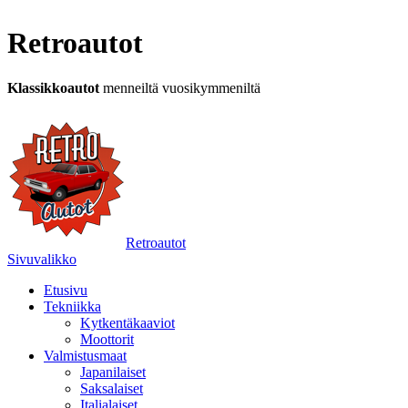
Retroautot
Klassikkoautot
menneiltä vuosikymmeniltä
Retroautot
Sivuvalikko
Etusivu
Tekniikka
Kytkentäkaaviot
Moottorit
Valmistusmaat
Japanilaiset
Saksalaiset
Italialaiset