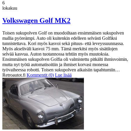
6
lokakuu
Volkswagen Golf MK2
Toisen sukupolven Golf on muodoiltaan ensimmäisen sukupolven
mallia pyöreämpi. Auto oli kuitenkin edelleen selvästi Golfiksi
tunnistettava. Kori myös kasvoi sekä pituus- että leveyssuunnassa.
Myös akseliväli kasvoi 75 mm. Tämä merkitsi myös sisätilojen
selvää kasvua. Auton tuotannossa tehtiin myös muutoksia.
Ensimmäisen sukupolven Golfia oli valmistettu pitkälti ihmisvoimin,
mutta nyt työtä automatisoitiin ja ihmiset korvasi monessa
työvaiheessa robotti. Toisen sukupolven aikaisiin tapahtumiin…
Retroautot.fi
Kommentit (0)
Lue lisää