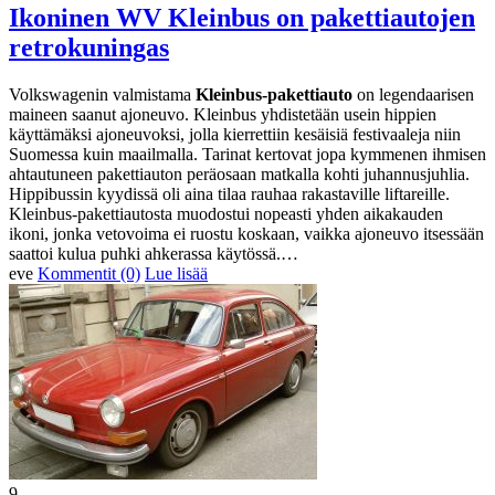
Ikoninen WV Kleinbus on pakettiautojen
retrokuningas
Volkswagenin valmistama
Kleinbus-pakettiauto
on legendaarisen
maineen saanut ajoneuvo. Kleinbus yhdistetään usein hippien
käyttämäksi ajoneuvoksi, jolla kierrettiin kesäisiä festivaaleja niin
Suomessa kuin maailmalla. Tarinat kertovat jopa kymmenen ihmisen
ahtautuneen pakettiauton peräosaan matkalla kohti juhannusjuhlia.
Hippibussin kyydissä oli aina tilaa rauhaa rakastaville liftareille.
Kleinbus-pakettiautosta muodostui nopeasti yhden aikakauden
ikoni, jonka vetovoima ei ruostu koskaan, vaikka ajoneuvo itsessään
saattoi kulua puhki ahkerassa käytössä.…
eve
Kommentit (0)
Lue lisää
9