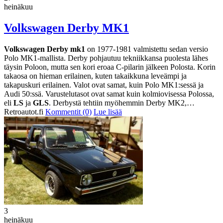
heinäkuu
Volkswagen Derby MK1
Volkswagen Derby mk1
on 1977-1981 valmistettu sedan versio
Polo MK1-mallista. Derby pohjautuu tekniikkansa puolesta lähes
täysin Poloon, mutta sen kori eroaa C-pilarin jälkeen Polosta. Korin
takaosa on hieman erilainen, kuten takaikkuna leveämpi ja
takapuskuri erilainen. Valot ovat samat, kuin Polo MK1:sessä ja
Audi 50:ssä. Varustelutasot ovat samat kuin kolmiovisessa Polossa,
eli
LS
ja
GLS
. Derbystä tehtiin myöhemmin Derby MK2,…
Retroautot.fi
Kommentit (0)
Lue lisää
3
heinäkuu