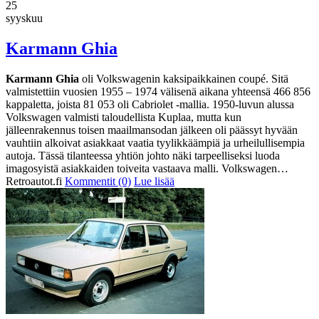
25
syyskuu
Karmann Ghia
Karmann Ghia
oli Volkswagenin kaksipaikkainen coupé. Sitä
valmistettiin vuosien 1955 – 1974 välisenä aikana yhteensä 466 856
kappaletta, joista 81 053 oli Cabriolet -mallia. 1950-luvun alussa
Volkswagen valmisti taloudellista Kuplaa, mutta kun
jälleenrakennus toisen maailmansodan jälkeen oli päässyt hyvään
vauhtiin alkoivat asiakkaat vaatia tyylikkäämpiä ja urheilullisempia
autoja. Tässä tilanteessa yhtiön johto näki tarpeelliseksi luoda
imagosyistä asiakkaiden toiveita vastaava malli. Volkswagen…
Retroautot.fi
Kommentit (0)
Lue lisää