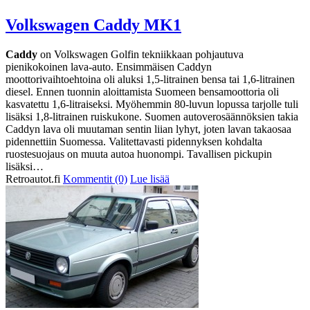
Volkswagen Caddy MK1
Caddy
on Volkswagen Golfin tekniikkaan pohjautuva
pienikokoinen lava-auto. Ensimmäisen Caddyn
moottorivaihtoehtoina oli aluksi 1,5-litrainen bensa tai 1,6-litrainen
diesel. Ennen tuonnin aloittamista Suomeen bensamoottoria oli
kasvatettu 1,6-litraiseksi. Myöhemmin 80-luvun lopussa tarjolle tuli
lisäksi 1,8-litrainen ruiskukone. Suomen autoverosäännöksien takia
Caddyn lava oli muutaman sentin liian lyhyt, joten lavan takaosaa
pidennettiin Suomessa. Valitettavasti pidennyksen kohdalta
ruostesuojaus on muuta autoa huonompi. Tavallisen pickupin
lisäksi…
Retroautot.fi
Kommentit (0)
Lue lisää