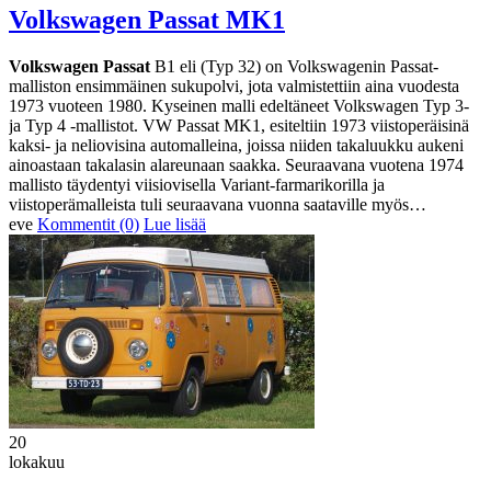
Volkswagen Passat MK1
Volkswagen Passat
B1 eli (Typ 32) on Volkswagenin Passat-
malliston ensimmäinen sukupolvi, jota valmistettiin aina vuodesta
1973 vuoteen 1980. Kyseinen malli edeltäneet Volkswagen Typ 3-
ja Typ 4 -mallistot. VW Passat MK1, esiteltiin 1973 viistoperäisinä
kaksi- ja neliovisina automalleina, joissa niiden takaluukku aukeni
ainoastaan takalasin alareunaan saakka. Seuraavana vuotena 1974
mallisto täydentyi viisiovisella Variant-farmarikorilla ja
viistoperämalleista tuli seuraavana vuonna saataville myös…
eve
Kommentit (0)
Lue lisää
20
lokakuu