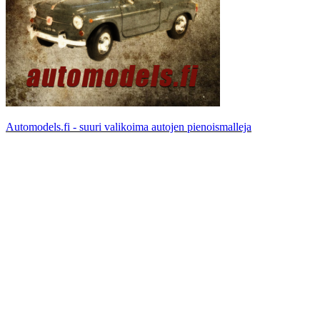
Automodels.fi - suuri valikoima autojen pienoismalleja