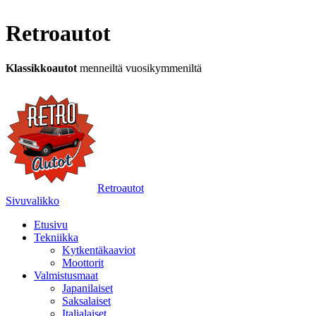
Retroautot
Klassikkoautot
menneiltä vuosikymmeniltä
Retroautot
Sivuvalikko
Etusivu
Tekniikka
Kytkentäkaaviot
Moottorit
Valmistusmaat
Japanilaiset
Saksalaiset
Italialaiset