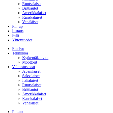
Ruotsalaiset
Brittiautot
Amerikkalaiset
Ranskalaiset
Venäläiset
Pin-up
Listaus
Pelit
Yhteystiedot
Etusivu
Tekniikka
Kytkentäkaaviot
Moottorit
Valmistusmaat
Japanilaiset
Saksalaiset
Italialaiset
Ruotsalaiset
Brittiautot
Amerikkalaiset
Ranskalaiset
Venäläiset
Pin-up