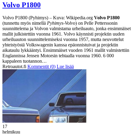
Volvo P1800
Volvo P1800 (Pyhimys) – Kuva: Wikipedia.org
Volvo P1800
(tunnettu myös nimellä
Pyhimys-Volvo
) on Pelle Petterssonin
suunnittelema ja Volvon valmistama urheiluauto, jonka ensimmäiset
mallit julkistettiin vuonna 1961. Volvo käynnisti projektin uuden
urheiluauton suunnittelemiseksi vuonna 1957, mutta neuvottelut
yhteistyöstä Volkswagenin kanssa epäonnistuivat ja projektin
aikataulu lykkääntyi. Ensimmäiset vuoden 1961 mallit valmistettiin
Englannissa Jensen Motorsin tehtaalla vuonna 1960. 6 000
kappaleen tuotannon…
Retroautot.fi
Kommentit (0)
Lue lisää
17
helmikuu