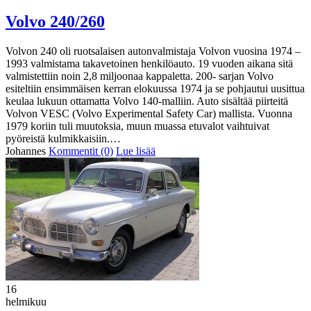
Volvo 240/260
Volvon 240 oli ruotsalaisen autonvalmistaja Volvon vuosina 1974 –
1993 valmistama takavetoinen henkilöauto. 19 vuoden aikana sitä
valmistettiin noin 2,8 miljoonaa kappaletta. 200- sarjan Volvo
esiteltiin ensimmäisen kerran elokuussa 1974 ja se pohjautui uusittua
keulaa lukuun ottamatta Volvo 140-malliin. Auto sisältää piirteitä
Volvon VESC (Volvo Experimental Safety Car) mallista. Vuonna
1979 koriin tuli muutoksia, muun muassa etuvalot vaihtuivat
pyöreistä kulmikkaisiin.…
Johannes
Kommentit (0)
Lue lisää
16
helmikuu