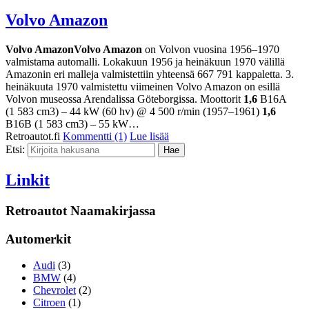
Volvo Amazon
Volvo AmazonVolvo Amazon
on Volvon vuosina 1956–1970
valmistama automalli. Lokakuun 1956 ja heinäkuun 1970 välillä
Amazonin eri malleja valmistettiin yhteensä 667 791 kappaletta. 3.
heinäkuuta 1970 valmistettu viimeinen Volvo Amazon on esillä
Volvon museossa Arendalissa Göteborgissa. Moottorit
1,6
B16A
(1 583 cm3) – 44 kW (60 hv) @ 4 500 r/min (1957–1961)
1,6
B16B (1 583 cm3) – 55 kW…
Retroautot.fi
Kommentti (1)
Lue lisää
Etsi:
Linkit
Retroautot Naamakirjassa
Automerkit
Audi
(3)
BMW
(4)
Chevrolet
(2)
Citroen
(1)