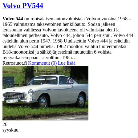
Volvo PV544
Volvo 544
on ruotsalaisen autonvalmistaja Volvon vuosina 1958 –
1965 valmistama takavetoinen henkilöauto. Sodan jälkeen
teräspulan vallitessa Volvon tavoitteena oli valmistaa pieni ja
taloudellinen perheauto, Volvo 444, johon 544 perustuu. Volvo 444
esiteltiin alun perin 1947. 1958 Uudistettiin Volvo 444 ja esiteltiin
uudella Volvo 544 nimellä. 1962 moottori vaihtui tuoreemmaksi
B18-moottoriksi ja sähköjärjestelmä muutettiin 6 voltista
nykyaikaisempaan 12 volttiin. 1965…
Retroautot.fi
Kommentit (0)
Lue lisää
26
syyskuu