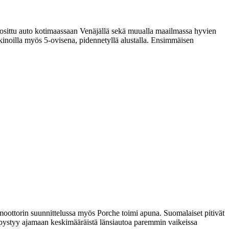
uosittu auto kotimaassaan Venäjällä sekä muualla maailmassa hyvien
noilla myös 5-ovisena, pidennetyllä alustalla. Ensimmäisen
 moottorin suunnittelussa myös Porche toimi apuna. Suomalaiset pitivät
lä pystyy ajamaan keskimääräistä länsiautoa paremmin vaikeissa