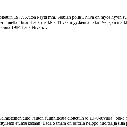
oitettiin 1977. Autoa käytti mm. Serbian poliisi. Niva on myös hyvin s
a-nimellä, ilman Lada-merkkiä. Nivaa myydään ainakin Venäjän markki
 Vuonna 1984 Lada Nivan…
almisteinen auto. Auton suunnittelua aloitettiin jo 1970-luvulla, jonka
rityisesti etumaskistaan. Lada Samara on erittäin helppo huoltaa ja sil