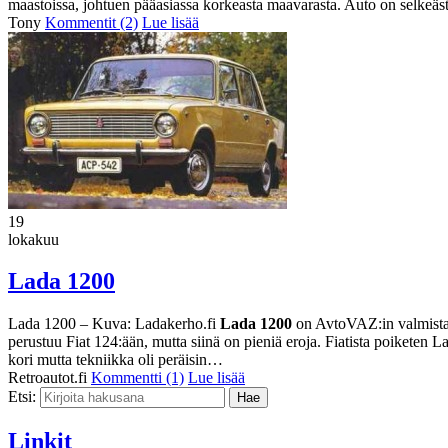
maastoissa, johtuen pääasiassa korkeasta maavarasta. Auto on selkeäst
Tony
Kommentit (2)
Lue lisää
19
lokakuu
Lada 1200
Lada 1200 – Kuva: Ladakerho.fi
Lada 1200
on AvtoVAZ:in valmistam
perustuu Fiat 124:ään, mutta siinä on pieniä eroja. Fiatista poiketen
kori mutta tekniikka oli peräisin…
Retroautot.fi
Kommentti (1)
Lue lisää
Etsi:
Linkit