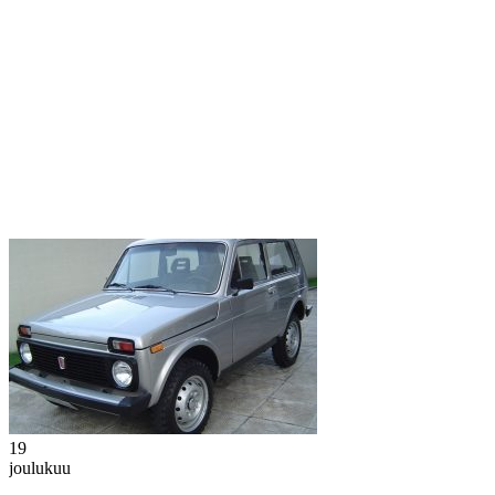
19
joulukuu