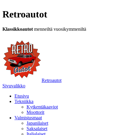
Retroautot
Klassikkoautot
menneiltä vuosikymmeniltä
Retroautot
Sivuvalikko
Etusivu
Tekniikka
Kytkentäkaaviot
Moottorit
Valmistusmaat
Japanilaiset
Saksalaiset
Italialaiset