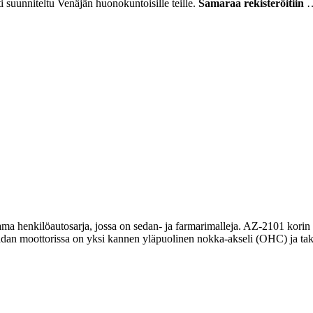
i suunniteltu Venäjän huonokuntoisille teille.
Samaraa rekisteröitiin
a henkilöautosarja, jossa on sedan- ja farmarimalleja. AZ-2101 kor
 Ladan moottorissa on yksi kannen yläpuolinen nokka-akseli (OHC) ja tak