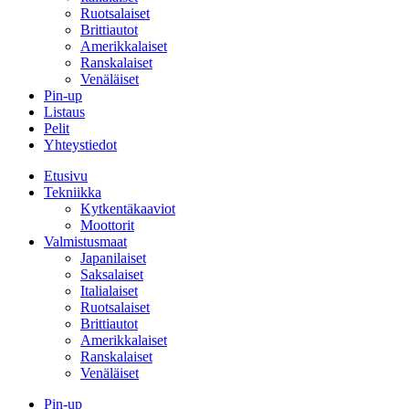
Ruotsalaiset
Brittiautot
Amerikkalaiset
Ranskalaiset
Venäläiset
Pin-up
Listaus
Pelit
Yhteystiedot
Etusivu
Tekniikka
Kytkentäkaaviot
Moottorit
Valmistusmaat
Japanilaiset
Saksalaiset
Italialaiset
Ruotsalaiset
Brittiautot
Amerikkalaiset
Ranskalaiset
Venäläiset
Pin-up