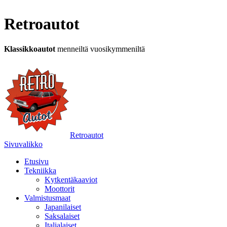
Retroautot
Klassikkoautot
menneiltä vuosikymmeniltä
Retroautot
Sivuvalikko
Etusivu
Tekniikka
Kytkentäkaaviot
Moottorit
Valmistusmaat
Japanilaiset
Saksalaiset
Italialaiset