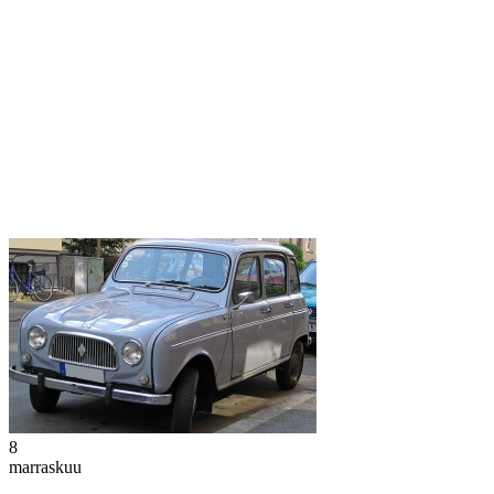
8
marraskuu