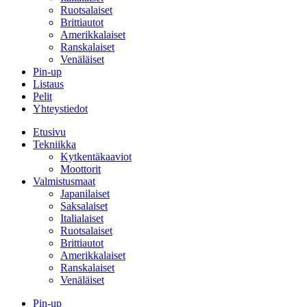
Ruotsalaiset
Brittiautot
Amerikkalaiset
Ranskalaiset
Venäläiset
Pin-up
Listaus
Pelit
Yhteystiedot
Etusivu
Tekniikka
Kytkentäkaaviot
Moottorit
Valmistusmaat
Japanilaiset
Saksalaiset
Italialaiset
Ruotsalaiset
Brittiautot
Amerikkalaiset
Ranskalaiset
Venäläiset
Pin-up