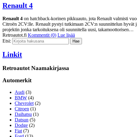
Renault 4
Renault 4
on hatchback-korinen pikkuauto, jota Renault valmisti vuo
Citroën 2CV:lle. Renault pystyi tutkimaan 2CV:n suunnittelun hyvät j
projektin jonka tarkoituksena oli suunnitella uusi, takamoottorisen…
Retroautot.fi
Kommentit (0)
Lue lisää
Etsi:
Linkit
Retroautot Naamakirjassa
Automerkit
Audi
(3)
BMW
(4)
Chevrolet
(2)
Citroen
(1)
Daihatsu
(1)
Datsun
(5)
Dodge
(2)
Fiat
(7)
Ford
(13)