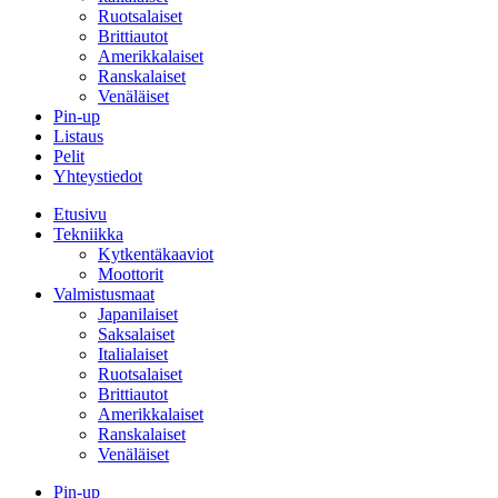
Ruotsalaiset
Brittiautot
Amerikkalaiset
Ranskalaiset
Venäläiset
Pin-up
Listaus
Pelit
Yhteystiedot
Etusivu
Tekniikka
Kytkentäkaaviot
Moottorit
Valmistusmaat
Japanilaiset
Saksalaiset
Italialaiset
Ruotsalaiset
Brittiautot
Amerikkalaiset
Ranskalaiset
Venäläiset
Pin-up