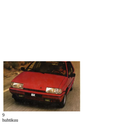
9
huhtikuu