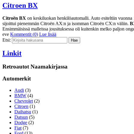
Citroen BX
Citroën BX
on keskiluokan henkilöautomalli. Auto esiteltiin vuonna 1
sijoittui pienemmän Citroën AX:n ja isomman Citroën CX:n väliin.
B
Ensimmäisissä malleissa jousituksessa oli kuitenkin melko paljon ongel
eve
Kommentit (0)
Lue lisää
Etsi:
Linkit
Retroautot Naamakirjassa
Automerkit
Audi
(3)
BMW
(4)
Chevrolet
(2)
Citroen
(1)
Daihatsu
(1)
Datsun
(5)
Dodge
(2)
Fiat
(7)
Ford
(13)