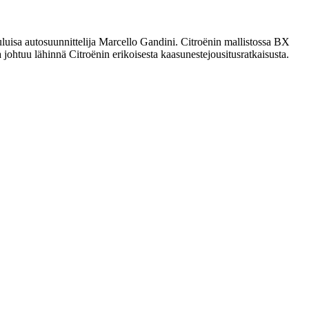
uluisa autosuunnittelija Marcello Gandini. Citroënin mallistossa BX
a johtuu lähinnä Citroënin erikoisesta kaasunestejousitusratkaisusta.