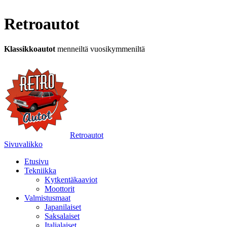
Retroautot
Klassikkoautot
menneiltä vuosikymmeniltä
Retroautot
Sivuvalikko
Etusivu
Tekniikka
Kytkentäkaaviot
Moottorit
Valmistusmaat
Japanilaiset
Saksalaiset
Italialaiset