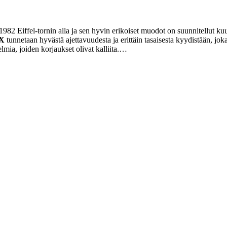
982 Eiffel-tornin alla ja sen hyvin erikoiset muodot on suunnitellut ku
X
tunnetaan hyvästä ajettavuudesta ja erittäin tasaisesta kyydistään, jok
mia, joiden korjaukset olivat kalliita.…