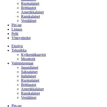
Ruotsalaiset
Brittiautot
Amerikkalaiset
Ranskalaiset
Venäläiset
Pin-up
Listaus
Pelit
Yhteystiedot
Etusivu
Tekniikka
Kytkentäkaaviot
Moottorit
Valmistusmaat
Japanilaiset
Saksalaiset
Italialaiset
Ruotsalaiset
Brittiautot
Amerikkalaiset
Ranskalaiset
Venäläiset
Pin-up