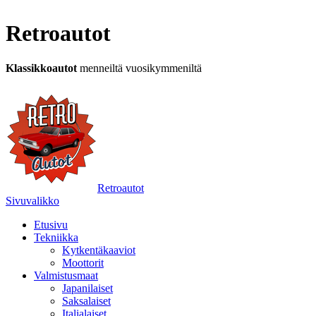
Retroautot
Klassikkoautot
menneiltä vuosikymmeniltä
Retroautot
Sivuvalikko
Etusivu
Tekniikka
Kytkentäkaaviot
Moottorit
Valmistusmaat
Japanilaiset
Saksalaiset
Italialaiset