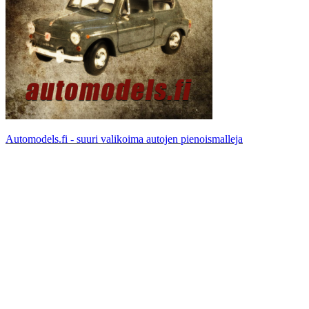
Automodels.fi - suuri valikoima autojen pienoismalleja