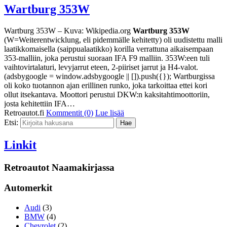
Wartburg 353W
Wartburg 353W – Kuva: Wikipedia.org
Wartburg 353W
(W=Weiterentwicklung, eli pidemmälle kehitetty) oli uudistettu malli
laatikkomaisella (saippualaatikko) korilla verrattuna aikaisempaan
353-malliin, joka perustui suoraan IFA F9 malliin. 353W:een tuli
vaihtovirtalaturi, levyjarrut eteen, 2-piiriset jarrut ja H4-valot.
(adsbygoogle = window.adsbygoogle || []).push({}); Wartburgissa
oli koko tuotannon ajan erillinen runko, joka tarkoittaa ettei kori
ollut itsekantava. Moottori perustui DKW:n kaksitahtimoottoriin,
josta kehitettiin IFA…
Retroautot.fi
Kommentit (0)
Lue lisää
Etsi:
Linkit
Retroautot Naamakirjassa
Automerkit
Audi
(3)
BMW
(4)
Chevrolet
(2)