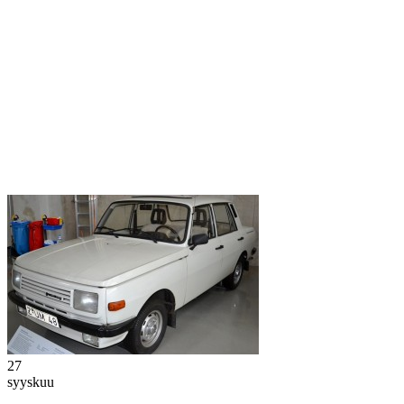
27
syyskuu