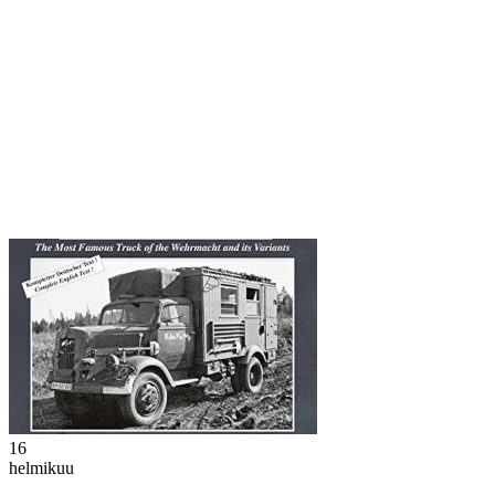
16
helmikuu