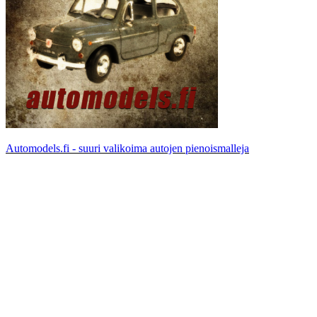
Automodels.fi - suuri valikoima autojen pienoismalleja