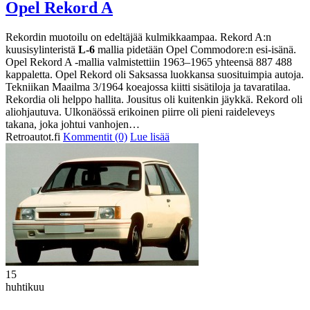
Opel Rekord A
Rekordin muotoilu on edeltäjää kulmikkaampaa. Rekord A:n
kuusisylinteristä
L-6
mallia pidetään Opel Commodore:n esi-isänä.
Opel Rekord A -mallia valmistettiin 1963–1965 yhteensä 887 488
kappaletta. Opel Rekord oli Saksassa luokkansa suosituimpia autoja.
Tekniikan Maailma 3/1964 koeajossa kiitti sisätiloja ja tavaratilaa.
Rekordia oli helppo hallita. Jousitus oli kuitenkin jäykkä. Rekord oli
aliohjautuva. Ulkonäössä erikoinen piirre oli pieni raideleveys
takana, joka johtui vanhojen…
Retroautot.fi
Kommentit (0)
Lue lisää
15
huhtikuu