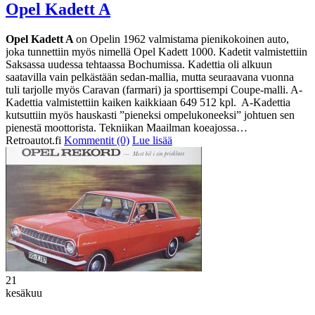
Opel Kadett A
Opel Kadett A
on Opelin 1962 valmistama pienikokoinen auto,
joka tunnettiin myös nimellä Opel Kadett 1000. Kadetit valmistettiin
Saksassa uudessa tehtaassa Bochumissa. Kadettia oli alkuun
saatavilla vain pelkästään sedan-mallia, mutta seuraavana vuonna
tuli tarjolle myös Caravan (farmari) ja sporttisempi Coupe-malli. A-
Kadettia valmistettiin kaiken kaikkiaan 649 512 kpl. A-Kadettia
kutsuttiin myös hauskasti ”pieneksi ompelukoneeksi” johtuen sen
pienestä moottorista. Tekniikan Maailman koeajossa…
Retroautot.fi
Kommentit (0)
Lue lisää
21
kesäkuu