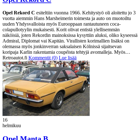
Opel Rekord C
esiteltiin vuonna 1966. Kehitystyö oli aloitettu jo 3
vuotta aiemmin Hans Marsheimerin toimesta ja auto on muotoiltu
uuden Yhdysvalloista myös Eurooppaan rantautuneen coca-
colapullotyylin mukaisesti. Korit olivat entistä ylellisemmän
näköisiä, joten Rekordin mainoksissa kysyttiin aluksi, oliko kyseessä
Admiral, Diplomat vai Kapitän. Virallisten korimallien lisäksi on
olemassa myös jonkinverran saksalaisen Kölnissä sijaitsevan
koripaja Karlin rakentamia coupéista tehtyjä avomalleja. Myös…
Retroautot.fi
Kommentit (0)
Lue lisää
16
helmikuu
Opel Manta B