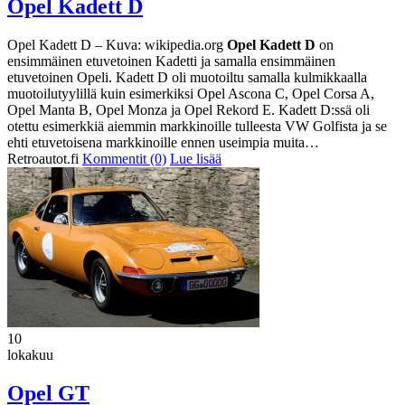
Opel Kadett D
Opel Kadett D – Kuva: wikipedia.org
Opel Kadett D
on
ensimmäinen etuvetoinen Kadetti ja samalla ensimmäinen
etuvetoinen Opeli. Kadett D oli muotoiltu samalla kulmikkaalla
muotoilutyylillä kuin esimerkiksi Opel Ascona C, Opel Corsa A,
Opel Manta B, Opel Monza ja Opel Rekord E. Kadett D:ssä oli
otettu esimerkkiä aiemmin markkinoille tulleesta VW Golfista ja se
ehti etuvetoisena markkinoille ennen useimpia muita…
Retroautot.fi
Kommentit (0)
Lue lisää
10
lokakuu
Opel GT