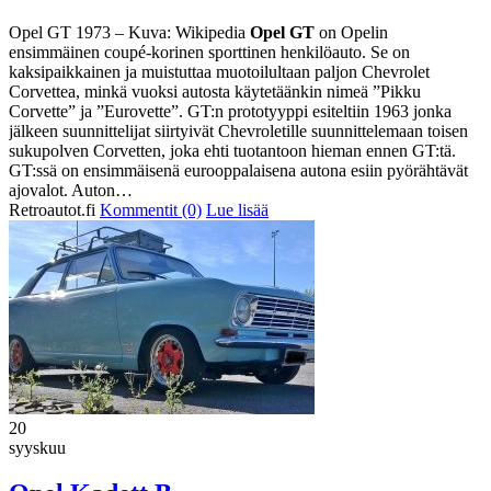
Opel GT 1973 – Kuva: Wikipedia
Opel GT
on Opelin
ensimmäinen coupé-korinen sporttinen henkilöauto. Se on
kaksipaikkainen ja muistuttaa muotoilultaan paljon Chevrolet
Corvettea, minkä vuoksi autosta käytetäänkin nimeä ”Pikku
Corvette” ja ”Eurovette”. GT:n prototyyppi esiteltiin 1963 jonka
jälkeen suunnittelijat siirtyivät Chevroletille suunnittelemaan toisen
sukupolven Corvetten, joka ehti tuotantoon hieman ennen GT:tä.
GT:ssä on ensimmäisenä eurooppalaisena autona esiin pyörähtävät
ajovalot. Auton…
Retroautot.fi
Kommentit (0)
Lue lisää
20
syyskuu