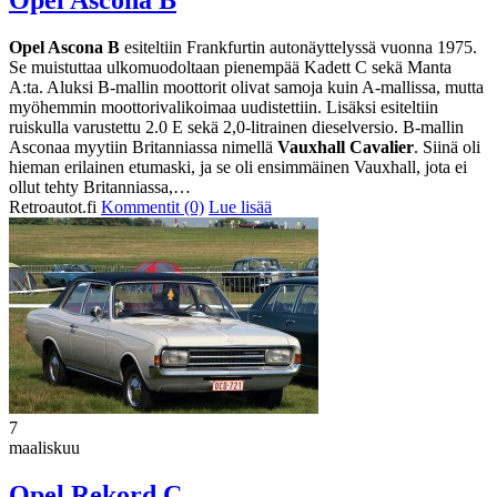
Opel Ascona B
Opel Ascona B
esiteltiin Frankfurtin autonäyttelyssä vuonna 1975.
Se muistuttaa ulkomuodoltaan pienempää Kadett C sekä Manta
A:ta. Aluksi B-mallin moottorit olivat samoja kuin A-mallissa, mutta
myöhemmin moottorivalikoimaa uudistettiin. Lisäksi esiteltiin
ruiskulla varustettu 2.0 E sekä 2,0-litrainen dieselversio. B-mallin
Asconaa myytiin Britanniassa nimellä
Vauxhall Cavalier
. Siinä oli
hieman erilainen etumaski, ja se oli ensimmäinen Vauxhall, jota ei
ollut tehty Britanniassa,…
Retroautot.fi
Kommentit (0)
Lue lisää
7
maaliskuu
Opel Rekord C