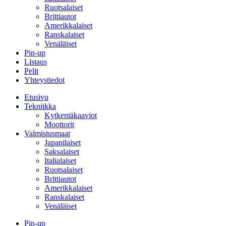
Ruotsalaiset
Brittiautot
Amerikkalaiset
Ranskalaiset
Venäläiset
Pin-up
Listaus
Pelit
Yhteystiedot
Etusivu
Tekniikka
Kytkentäkaaviot
Moottorit
Valmistusmaat
Japanilaiset
Saksalaiset
Italialaiset
Ruotsalaiset
Brittiautot
Amerikkalaiset
Ranskalaiset
Venäläiset
Pin-up