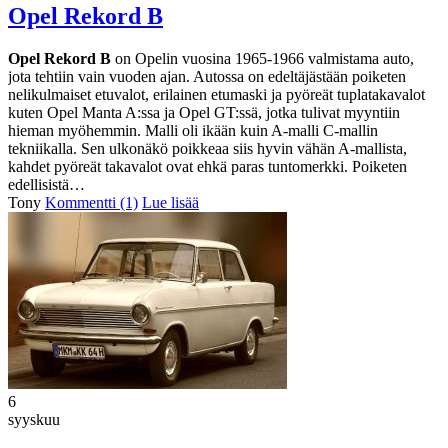
Opel Rekord B
Opel Rekord B
on Opelin vuosina 1965-1966 valmistama auto,
jota tehtiin vain vuoden ajan. Autossa on edeltäjästään poiketen
nelikulmaiset etuvalot, erilainen etumaski ja pyöreät tuplatakavalot
kuten Opel Manta A:ssa ja Opel GT:ssä, jotka tulivat myyntiin
hieman myöhemmin. Malli oli ikään kuin A-malli C-mallin
tekniikalla. Sen ulkonäkö poikkeaa siis hyvin vähän A-mallista,
kahdet pyöreät takavalot ovat ehkä paras tuntomerkki. Poiketen
edellisistä…
Tony
Kommentti (1)
Lue lisää
6
syyskuu