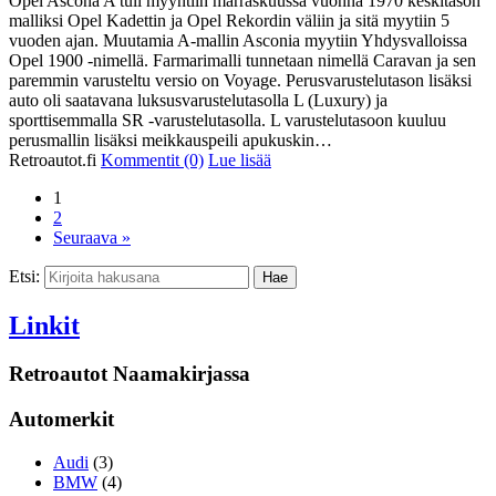
Opel Ascona A tuli myyntiin marraskuussa vuonna 1970 keskitason
malliksi Opel Kadettin ja Opel Rekordin väliin ja sitä myytiin 5
vuoden ajan. Muutamia A-mallin Asconia myytiin Yhdysvalloissa
Opel 1900 -nimellä. Farmarimalli tunnetaan nimellä Caravan ja sen
paremmin varusteltu versio on Voyage. Perusvarustelutason lisäksi
auto oli saatavana luksusvarustelutasolla L (Luxury) ja
sporttisemmalla SR -varustelutasolla. L varustelutasoon kuuluu
perusmallin lisäksi meikkauspeili apukuskin…
Retroautot.fi
Kommentit (0)
Lue lisää
1
2
Seuraava »
Etsi:
Linkit
Retroautot Naamakirjassa
Automerkit
Audi
(3)
BMW
(4)