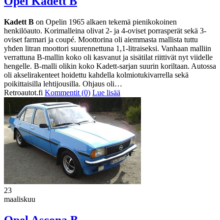
Opel Kadett B
Kadett B
on Opelin 1965 alkaen tekemä pienikokoinen
henkilöauto. Korimalleina olivat 2- ja 4-oviset porrasperät sekä 3-
oviset farmari ja coupé. Moottorina oli aiemmasta mallista tuttu
yhden litran moottori suurennettuna 1,1-litraiseksi. Vanhaan malliin
verrattuna B-mallin koko oli kasvanut ja sisätilat riittivät nyt viidelle
hengelle. B-malli olikin koko Kadett-sarjan suurin koriltaan. Autossa
oli akselirakenteet hoidettu kahdella kolmiotukivarrella sekä
poikittaisilla lehtijousilla. Ohjaus oli…
Retroautot.fi
Kommentit (0)
Lue lisää
23
maaliskuu