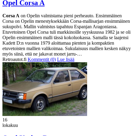
Opel Corsa A
Corsa A
on Opelin valmistama pieni perheauto. Ensimmäinen
Corsa on Opelin menestyksekkään Corsa-mallisarjan ensimmäinen
sukupolvi. Mallin valmistus tapahtuu Espanjan Aragoniassa.
Etuvetoinen Opel Corsa tuli markkinoille syyskuussa 1982 ja se oli
Opelin ensimmäinen malli tässä kokoluokassa. Samalla se laajensi
Kadett D:n vuonna 1979 aloittamaa pienten ja kompaktien
etuvetoisten mallien valikoimaa. Sukulaisuus mallien kesken näkyy
myös siinä, että ne jakavat monet jarru-…
Retroautot.fi
Kommentit (0)
Lue lisää
16
lokakuu