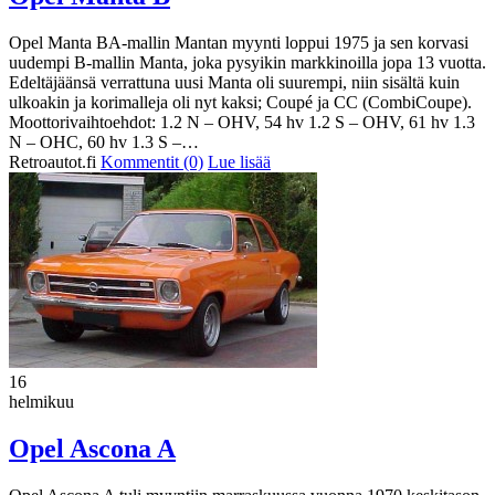
Opel Manta BA-mallin Mantan myynti loppui 1975 ja sen korvasi
uudempi B-mallin Manta, joka pysyikin markkinoilla jopa 13 vuotta.
Edeltäjäänsä verrattuna uusi Manta oli suurempi, niin sisältä kuin
ulkoakin ja korimalleja oli nyt kaksi; Coupé ja CC (CombiCoupe).
Moottorivaihtoehdot: 1.2 N – OHV, 54 hv 1.2 S – OHV, 61 hv 1.3
N – OHC, 60 hv 1.3 S –…
Retroautot.fi
Kommentit (0)
Lue lisää
16
helmikuu
Opel Ascona A