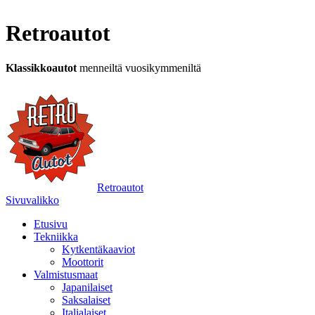
Retroautot
Klassikkoautot
menneiltä vuosikymmeniltä
Retroautot
Sivuvalikko
Etusivu
Tekniikka
Kytkentäkaaviot
Moottorit
Valmistusmaat
Japanilaiset
Saksalaiset
Italialaiset