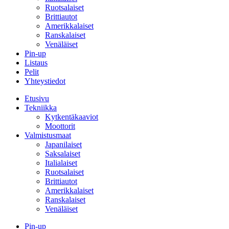
Ruotsalaiset
Brittiautot
Amerikkalaiset
Ranskalaiset
Venäläiset
Pin-up
Listaus
Pelit
Yhteystiedot
Etusivu
Tekniikka
Kytkentäkaaviot
Moottorit
Valmistusmaat
Japanilaiset
Saksalaiset
Italialaiset
Ruotsalaiset
Brittiautot
Amerikkalaiset
Ranskalaiset
Venäläiset
Pin-up