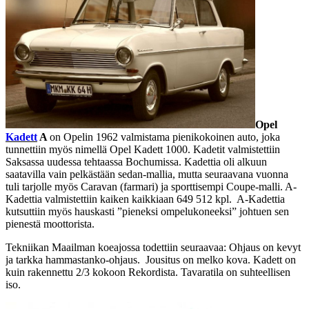
Opel
Kadett
A
on Opelin 1962 valmistama pienikokoinen auto, joka
tunnettiin myös nimellä Opel Kadett 1000. Kadetit valmistettiin
Saksassa uudessa tehtaassa Bochumissa. Kadettia oli alkuun
saatavilla vain pelkästään sedan-mallia, mutta seuraavana vuonna
tuli tarjolle myös Caravan (farmari) ja sporttisempi Coupe-malli. A-
Kadettia valmistettiin kaiken kaikkiaan 649 512 kpl. A-Kadettia
kutsuttiin myös hauskasti ”pieneksi ompelukoneeksi” johtuen sen
pienestä moottorista.
Tekniikan Maailman koeajossa todettiin seuraavaa: Ohjaus on kevyt
ja tarkka hammastanko-ohjaus. Jousitus on melko kova. Kadett on
kuin rakennettu 2/3 kokoon Rekordista. Tavaratila on suhteellisen
iso.