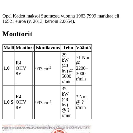
Opel Kadett maksoi Suomessa vuonna 1963 7999 markkaa eli
16521 euroa (v. 2013, kerroin 2,0654).
Moottorit
Malli
Moottori
Iskutilavuus
Teho
Vääntö
29
71 Nm
kW
R4
@
(40
3
1.0
OHV
2200–
993 cm
hv) @
8V
3000
5000
r/min
r/min
35
kW
R4
? Nm
(48
3
1.0 S
OHV
@ ?
993 cm
hv)
8V
r/min
@ ?
r/min