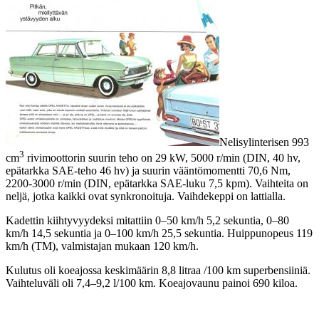
Nelisylinterisen 993
3
cm
rivimoottorin suurin teho on 29 kW, 5000 r/min (DIN, 40 hv,
epätarkka SAE-teho 46 hv) ja suurin vääntömomentti 70,6 Nm,
2200-3000 r/min (DIN, epätarkka SAE-luku 7,5 kpm). Vaihteita on
neljä, jotka kaikki ovat synkronoituja. Vaihdekeppi on lattialla.
Kadettin kiihtyvyydeksi mitattiin 0–50 km/h 5,2 sekuntia, 0–80
km/h 14,5 sekuntia ja 0–100 km/h 25,5 sekuntia. Huippunopeus 119
km/h (TM), valmistajan mukaan 120 km/h.
Kulutus oli koeajossa keskimäärin 8,8 litraa /100 km superbensiiniä.
Vaihteluväli oli 7,4–9,2 l/100 km. Koeajovaunu painoi 690 kiloa.