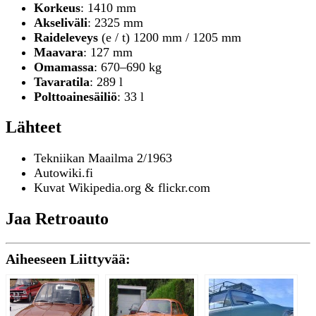
Korkeus
: 1410 mm
Akseliväli
: 2325 mm
Raideleveys
(e / t) 1200 mm / 1205 mm
Maavara
: 127 mm
Omamassa
: 670–690 kg
Tavaratila
: 289 l
Polttoainesäiliö
: 33 l
Lähteet
Tekniikan Maailma 2/1963
Autowiki.fi
Kuvat Wikipedia.org &
flickr.com
Jaa Retroauto
Aiheeseen Liittyvää: