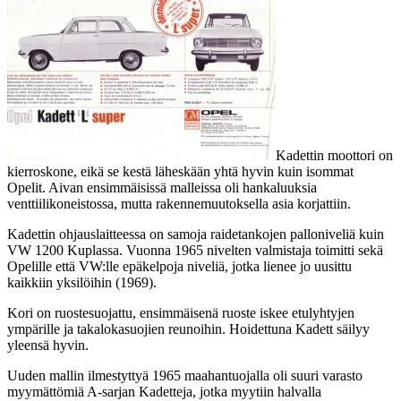
Kadettin moottori on
kierroskone, eikä se kestä läheskään yhtä hyvin kuin isommat
Opelit. Aivan ensimmäisissä malleissa oli hankaluuksia
venttiilikoneistossa, mutta rakennemuutoksella asia korjattiin.
Kadettin ohjauslaitteessa on samoja raidetankojen palloniveliä kuin
VW 1200 Kuplassa. Vuonna 1965 nivelten valmistaja toimitti sekä
Opelille että VW:lle epäkelpoja niveliä, jotka lienee jo uusittu
kaikkiin yksilöihin (1969).
Kori on ruostesuojattu, ensimmäisenä ruoste iskee etulyhtyjen
ympärille ja takalokasuojien reunoihin. Hoidettuna Kadett säilyy
yleensä hyvin.
Uuden mallin ilmestyttyä 1965 maahantuojalla oli suuri varasto
myymättömiä A-sarjan Kadetteja, jotka myytiin halvalla