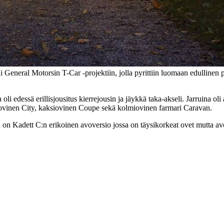
ui General Motorsin T-Car -projektiin, jolla pyrittiin luomaan edulline
 oli edessä erillisjousitus kierrejousin ja jäykkä taka-akseli. Jarruina
lmiovinen City, kaksiovinen Coupe sekä kolmiovinen farmari Caravan.
 on Kadett C:n erikoinen avoversio jossa on täysikorkeat ovet mutta av