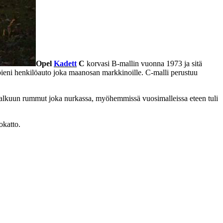
Opel
Kadett
C
korvasi B-mallin vuonna 1973 ja sitä
n pieni henkilöauto joka maanosan markkinoille. C-malli perustuu
 oli alkuun rummut joka nurkassa, myöhemmissä vuosimalleissa eteen tuli
okatto.