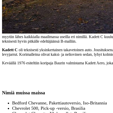
myytiin lähes kaikkialla maailmassa useilla eri nimillä. Kadett C kuul
teknisesti hyvin pitkälle edeltäjäänsä B-malliin.
Kadett C
oli teknisesti yksinkertainen takavetoinen auto. Jousituksena
levyjarrut. Korimalleina olivat kaksi- ja neliovinen sedan, lyhyt ko
Keväällä 1976 esiteltiin koripaja Baurin valmistama Kadett Aero, joka
Nimiä muissa maissa
Bedford Chevanne, Pakettiautoversio, Iso-Britannia
Chevrolet 500, Pick-up -versio, Brasilia