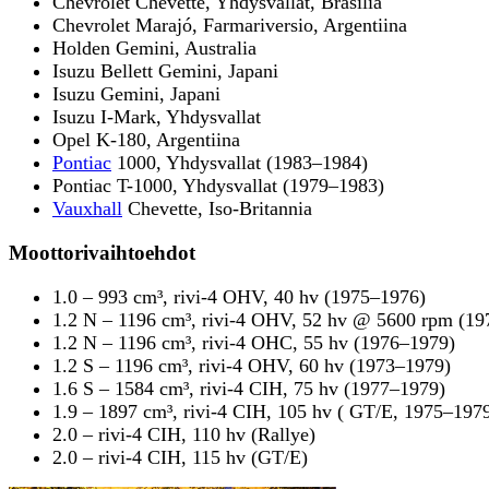
Chevrolet Chevette, Yhdysvallat, Brasilia
Chevrolet Marajó, Farmariversio, Argentiina
Holden Gemini, Australia
Isuzu Bellett Gemini, Japani
Isuzu Gemini, Japani
Isuzu I-Mark, Yhdysvallat
Opel K-180, Argentiina
Pontiac
1000, Yhdysvallat (1983–1984)
Pontiac T-1000, Yhdysvallat (1979–1983)
Vauxhall
Chevette, Iso-Britannia
Moottorivaihtoehdot
1.0 – 993 cm³, rivi-4 OHV, 40 hv (1975–1976)
1.2 N – 1196 cm³, rivi-4 OHV, 52 hv @ 5600 rpm (1
1.2 N – 1196 cm³, rivi-4 OHC, 55 hv (1976–1979)
1.2 S – 1196 cm³, rivi-4 OHV, 60 hv (1973–1979)
1.6 S – 1584 cm³, rivi-4 CIH, 75 hv (1977–1979)
1.9 – 1897 cm³, rivi-4 CIH, 105 hv ( GT/E, 1975–197
2.0 – rivi-4 CIH, 110 hv (Rallye)
2.0 – rivi-4 CIH, 115 hv (GT/E)