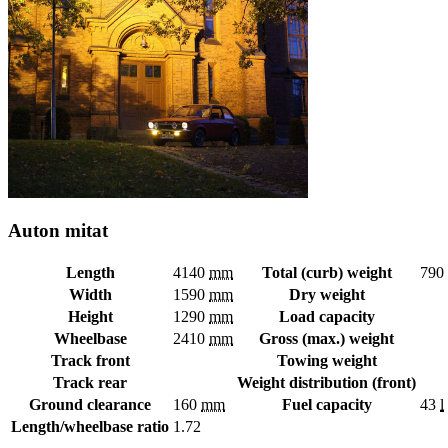
Auton mitat
Length
4140
mm
Total (curb) weight
790
Width
1590
mm
Dry weight
Height
1290
mm
Load capacity
Wheelbase
2410
mm
Gross (max.) weight
Track front
Towing weight
Track rear
Weight distribution (front)
Ground clearance
160
mm
Fuel capacity
43
l
Length/wheelbase ratio
1.72