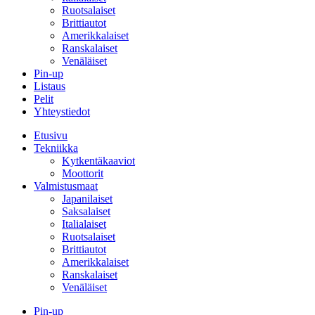
Ruotsalaiset
Brittiautot
Amerikkalaiset
Ranskalaiset
Venäläiset
Pin-up
Listaus
Pelit
Yhteystiedot
Etusivu
Tekniikka
Kytkentäkaaviot
Moottorit
Valmistusmaat
Japanilaiset
Saksalaiset
Italialaiset
Ruotsalaiset
Brittiautot
Amerikkalaiset
Ranskalaiset
Venäläiset
Pin-up