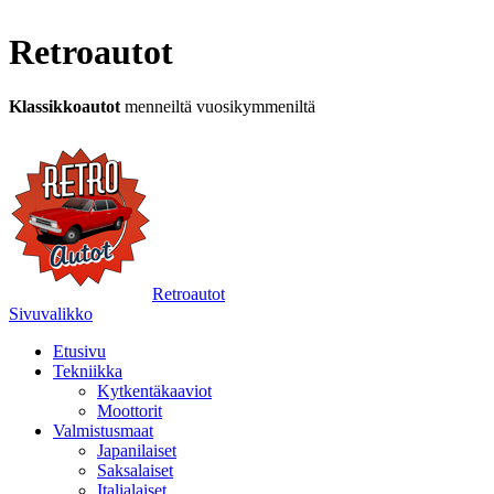
Retroautot
Klassikkoautot
menneiltä vuosikymmeniltä
Retroautot
Sivuvalikko
Etusivu
Tekniikka
Kytkentäkaaviot
Moottorit
Valmistusmaat
Japanilaiset
Saksalaiset
Italialaiset