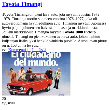
Toyota Timangi
Toyota Timangi
on pieni lava-auto, jota myytiin vuosina 1972–
1978. Timangia tuotiin suomeen vuosina 1976–1977, joka oli
autoverottomana hyvin edullinen auto. Timangia myytiin Suomessa
hyvin paljon johtuen sen halvasta hinnasta ja markkinoinnista.
Joillain markkinoilla Timangia myytiin
Toyota 1000 Pickup
nimellä. Timangi on pienikokoinen avolava-auto, johon mahtuu
kuljettajan lisäksi yksi henkilö vänkärin puolelle. Auton lavan pituus
on n. 153 cm ja leveys…
eve
Kommentti (1)
Lue lisää
20
syyskuu