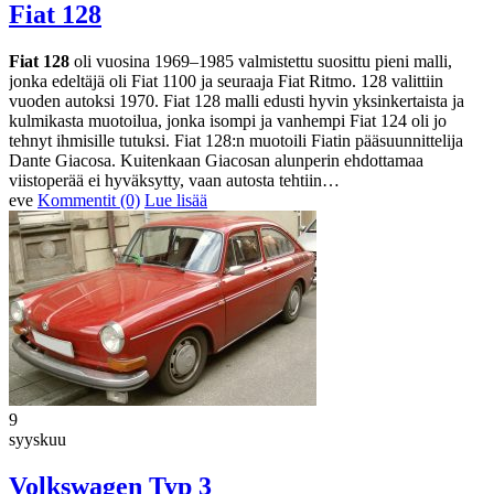
Fiat 128
Fiat 128
oli vuosina 1969–1985 valmistettu suosittu pieni malli,
jonka edeltäjä oli Fiat 1100 ja seuraaja Fiat Ritmo. 128 valittiin
vuoden autoksi 1970. Fiat 128 malli edusti hyvin yksinkertaista ja
kulmikasta muotoilua, jonka isompi ja vanhempi Fiat 124 oli jo
tehnyt ihmisille tutuksi. Fiat 128:n muotoili Fiatin pääsuunnittelija
Dante Giacosa. Kuitenkaan Giacosan alunperin ehdottamaa
viistoperää ei hyväksytty, vaan autosta tehtiin…
eve
Kommentit (0)
Lue lisää
9
syyskuu
Volkswagen Typ 3