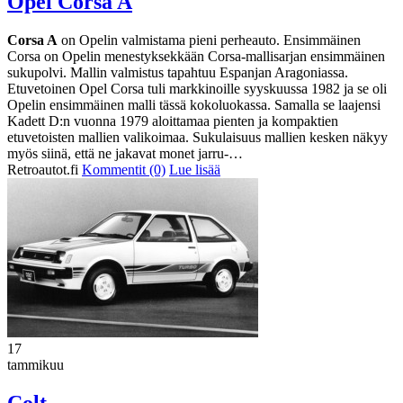
Opel Corsa A
Corsa A
on Opelin valmistama pieni perheauto. Ensimmäinen
Corsa on Opelin menestyksekkään Corsa-mallisarjan ensimmäinen
sukupolvi. Mallin valmistus tapahtuu Espanjan Aragoniassa.
Etuvetoinen Opel Corsa tuli markkinoille syyskuussa 1982 ja se oli
Opelin ensimmäinen malli tässä kokoluokassa. Samalla se laajensi
Kadett D:n vuonna 1979 aloittamaa pienten ja kompaktien
etuvetoisten mallien valikoimaa. Sukulaisuus mallien kesken näkyy
myös siinä, että ne jakavat monet jarru-…
Retroautot.fi
Kommentit (0)
Lue lisää
17
tammikuu