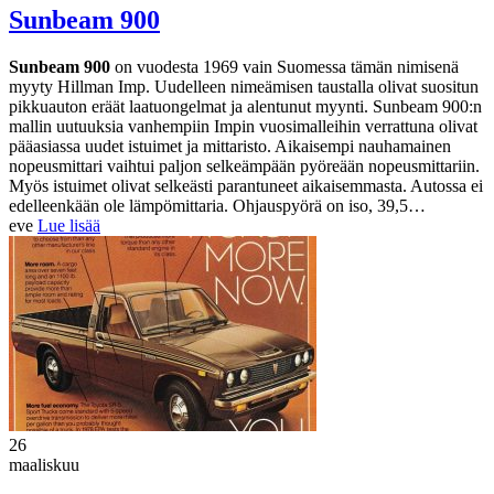
Sunbeam 900
Sunbeam 900
on vuodesta 1969 vain Suomessa tämän nimisenä
myyty Hillman Imp. Uudelleen nimeämisen taustalla olivat suositun
pikkuauton eräät laatuongelmat ja alentunut myynti. Sunbeam 900:n
mallin uutuuksia vanhempiin Impin vuosimalleihin verrattuna olivat
pääasiassa uudet istuimet ja mittaristo. Aikaisempi nauhamainen
nopeusmittari vaihtui paljon selkeämpään pyöreään nopeusmittariin.
Myös istuimet olivat selkeästi parantuneet aikaisemmasta. Autossa ei
edelleenkään ole lämpömittaria. Ohjauspyörä on iso, 39,5…
eve
Lue lisää
26
maaliskuu