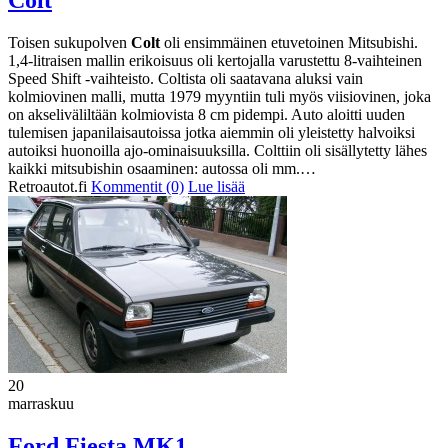
Colt
Toisen sukupolven
Colt
oli ensimmäinen etuvetoinen Mitsubishi.
1,4-litraisen mallin erikoisuus oli kertojalla varustettu 8-vaihteinen
Speed Shift -vaihteisto. Coltista oli saatavana aluksi vain
kolmiovinen malli, mutta 1979 myyntiin tuli myös viisiovinen, joka
on akseliväliltään kolmiovista 8 cm pidempi. Auto aloitti uuden
tulemisen japanilaisautoissa jotka aiemmin oli yleistetty halvoiksi
autoiksi huonoilla ajo-ominaisuuksilla. Colttiin oli sisällytetty lähes
kaikki mitsubishin osaaminen: autossa oli mm.…
Retroautot.fi
Kommentit (0)
Lue lisää
20
marraskuu
Ford Fiesta MK1