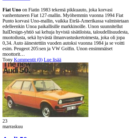
Fiat Uno
on Fiatin 1983 tekemä pikkuauto, joka korvasi
vanhentuneen Fiat 127-mallin. Myöhemmin vuonna 1994 Fiat
Punto korvasi Uno-mallin, vaikka Etelä-Amerikassa valmistetaan
edelleenkin Unoa paikallisille markkinoille. Unon suunnitellut
ItalDesign-yhtiö sai kehuja hyvistä sisätiloista, taloudellisuudesta,
muotoilusta, sekä hyvästä ilmanvastuskertoimesta, joka oli jopa
0,34. Auto äänestettiin vuoden autoksi vuonna 1984 ja se voitti
esim. Peugeot 205:sen ja VW Golfin. Unon ensimmäiset
moottorit…
Tony
Kommentit (0)
Lue lisää
23
marraskuu