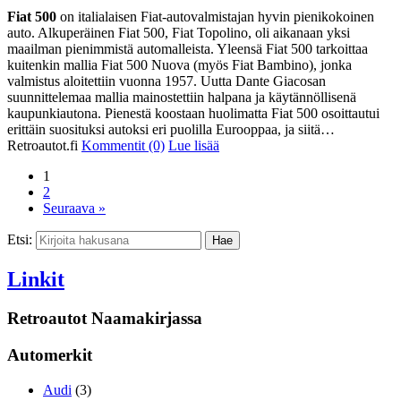
Fiat 500
on italialaisen Fiat-autovalmistajan hyvin pienikokoinen
auto. Alkuperäinen Fiat 500, Fiat Topolino, oli aikanaan yksi
maailman pienimmistä automalleista. Yleensä Fiat 500 tarkoittaa
kuitenkin mallia Fiat 500 Nuova (myös Fiat Bambino), jonka
valmistus aloitettiin vuonna 1957. Uutta Dante Giacosan
suunnittelemaa mallia mainostettiin halpana ja käytännöllisenä
kaupunkiautona. Pienestä koostaan huolimatta Fiat 500 osoittautui
erittäin suosituksi autoksi eri puolilla Eurooppaa, ja siitä…
Retroautot.fi
Kommentit (0)
Lue lisää
1
2
Seuraava »
Etsi:
Linkit
Retroautot Naamakirjassa
Automerkit
Audi
(3)