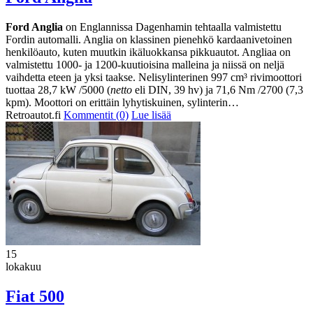
Ford Anglia
on Englannissa Dagenhamin tehtaalla valmistettu
Fordin automalli. Anglia on klassinen pienehkö kardaanivetoinen
henkilöauto, kuten muutkin ikäluokkansa pikkuautot. Angliaa on
valmistettu 1000- ja 1200-kuutioisina malleina ja niissä on neljä
vaihdetta eteen ja yksi taakse. Nelisylinterinen 997 cm³ rivimoottori
tuottaa 28,7 kW /5000 (
netto
eli DIN, 39 hv) ja 71,6 Nm /2700 (7,3
kpm). Moottori on erittäin lyhytiskuinen, sylinterin…
Retroautot.fi
Kommentit (0)
Lue lisää
15
lokakuu
Fiat 500