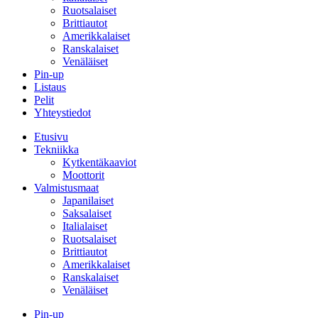
Ruotsalaiset
Brittiautot
Amerikkalaiset
Ranskalaiset
Venäläiset
Pin-up
Listaus
Pelit
Yhteystiedot
Etusivu
Tekniikka
Kytkentäkaaviot
Moottorit
Valmistusmaat
Japanilaiset
Saksalaiset
Italialaiset
Ruotsalaiset
Brittiautot
Amerikkalaiset
Ranskalaiset
Venäläiset
Pin-up