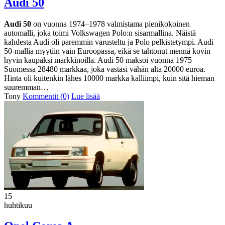
Audi 50
Audi 50
on vuonna 1974–1978 valmistama pienikokoinen
automalli, joka toimi Volkswagen Polo:n sisarmallina. Näistä
kahdesta Audi oli paremmin varusteltu ja Polo pelkistetympi. Audi
50-mallia myytiin vain Euroopassa, eikä se tahtonut mennä kovin
hyvin kaupaksi markkinoilla. Audi 50 maksoi vuonna 1975
Suomessa 28480 markkaa, joka vastasi vähän alta 20000 euroa.
Hinta oli kuitenkin lähes 10000 markka kalliimpi, kuin sitä hieman
suuremman…
Tony
Kommentit (0)
Lue lisää
15
huhtikuu