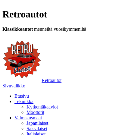
Retroautot
Klassikkoautot
menneiltä vuosikymmeniltä
Retroautot
Sivuvalikko
Etusivu
Tekniikka
Kytkentäkaaviot
Moottorit
Valmistusmaat
Japanilaiset
Saksalaiset
Italialaiset