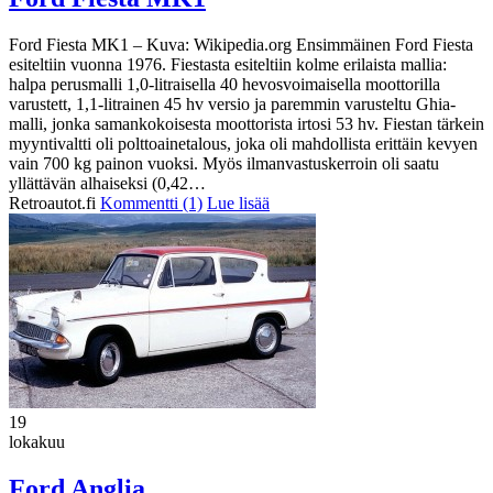
Ford Fiesta MK1 – Kuva: Wikipedia.org Ensimmäinen Ford Fiesta
esiteltiin vuonna 1976. Fiestasta esiteltiin kolme erilaista mallia:
halpa perusmalli 1,0-litraisella 40 hevosvoimaisella moottorilla
varustett, 1,1-litrainen 45 hv versio ja paremmin varusteltu Ghia-
malli, jonka samankokoisesta moottorista irtosi 53 hv. Fiestan tärkein
myyntivaltti oli polttoainetalous, joka oli mahdollista erittäin kevyen
vain 700 kg painon vuoksi. Myös ilmanvastuskerroin oli saatu
yllättävän alhaiseksi (0,42…
Retroautot.fi
Kommentti (1)
Lue lisää
19
lokakuu
Ford Anglia