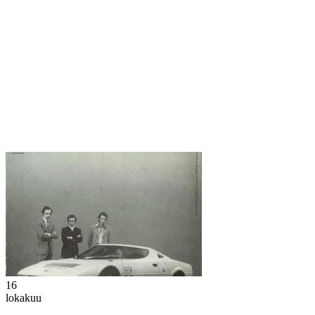
16
lokakuu