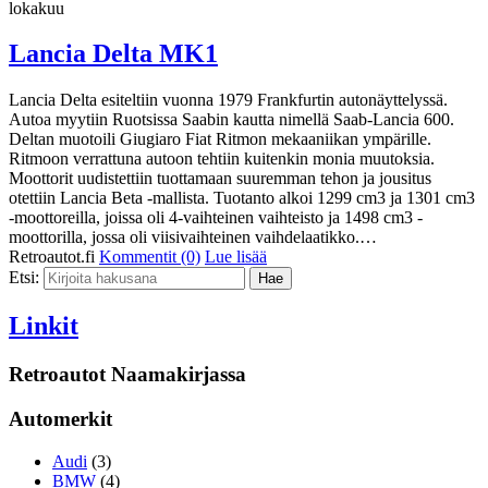
lokakuu
Lancia Delta MK1
Lancia Delta esiteltiin vuonna 1979 Frankfurtin autonäyttelyssä.
Autoa myytiin Ruotsissa Saabin kautta nimellä Saab-Lancia 600.
Deltan muotoili Giugiaro Fiat Ritmon mekaaniikan ympärille.
Ritmoon verrattuna autoon tehtiin kuitenkin monia muutoksia.
Moottorit uudistettiin tuottamaan suuremman tehon ja jousitus
otettiin Lancia Beta -mallista. Tuotanto alkoi 1299 cm3 ja 1301 cm3
-moottoreilla, joissa oli 4-vaihteinen vaihteisto ja 1498 cm3 -
moottorilla, jossa oli viisivaihteinen vaihdelaatikko.…
Retroautot.fi
Kommentit (0)
Lue lisää
Etsi:
Linkit
Retroautot Naamakirjassa
Automerkit
Audi
(3)
BMW
(4)