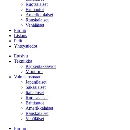
Ruotsalaiset
Brittiautot
Amerikkalaiset
Ranskalaiset
Venäläiset
Pin-up
Listaus
Pelit
Yhteystiedot
Etusivu
Tekniikka
Kytkentäkaaviot
Moottorit
Valmistusmaat
Japanilaiset
Saksalaiset
Italialaiset
Ruotsalaiset
Brittiautot
Amerikkalaiset
Ranskalaiset
Venäläiset
Pin-up