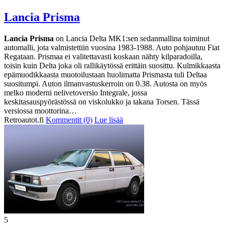
Lancia Prisma
Lancia Prisma
on Lancia Delta MK1:sen sedanmallina toiminut
automalli, jota valmistettiin vuosina 1983-1988. Auto pohjautuu Fiat
Regataan. Prismaa ei valitettavasti koskaan nähty kilparadoilla,
toisin kuin Delta joka oli rallikäytössä erittäin suosittu. Kulmikkaasta
epämuodikkaasta muotoilustaan huolimatta Prismasta tuli Deltaa
suositumpi. Auton ilmanvastuskerroin on 0.38. Autosta on myös
melko moderni nelivetoversio Integrale, jossa
keskitasauspyörästössä on viskolukko ja takana Torsen. Tässä
versiossa moottorina…
Retroautot.fi
Kommentit (0)
Lue lisää
5