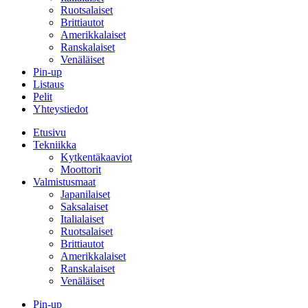
Ruotsalaiset
Brittiautot
Amerikkalaiset
Ranskalaiset
Venäläiset
Pin-up
Listaus
Pelit
Yhteystiedot
Etusivu
Tekniikka
Kytkentäkaaviot
Moottorit
Valmistusmaat
Japanilaiset
Saksalaiset
Italialaiset
Ruotsalaiset
Brittiautot
Amerikkalaiset
Ranskalaiset
Venäläiset
Pin-up