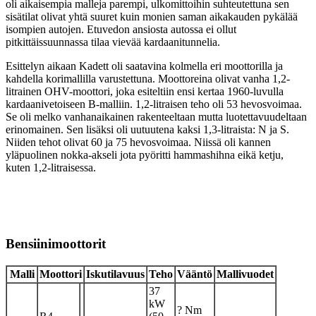
oli aikaisempia malleja parempi, ulkomittoihin suhteutettuna sen
sisätilat olivat yhtä suuret kuin monien saman aikakauden pykälää
isompien autojen. Etuvedon ansiosta autossa ei ollut
pitkittäissuunnassa tilaa vievää kardaanitunnelia.
Esittelyn aikaan Kadett oli saatavina kolmella eri moottorilla ja
kahdella korimallilla varustettuna. Moottoreina olivat vanha 1,2-
litrainen OHV-moottori, joka esiteltiin ensi kertaa 1960-luvulla
kardaanivetoiseen B-malliin. 1,2-litraisen teho oli 53 hevosvoimaa.
Se oli melko vanhanaikainen rakenteeltaan mutta luotettavuudeltaan
erinomainen. Sen lisäksi oli uutuutena kaksi 1,3-litraista: N ja S.
Niiden tehot olivat 60 ja 75 hevosvoimaa. Niissä oli kannen
yläpuolinen nokka-akseli jota pyöritti hammashihna eikä ketju,
kuten 1,2-litraisessa.
Bensiinimoottorit
Malli
Moottori
Iskutilavuus
Teho
Vääntö
Mallivuodet
37
kW
? Nm