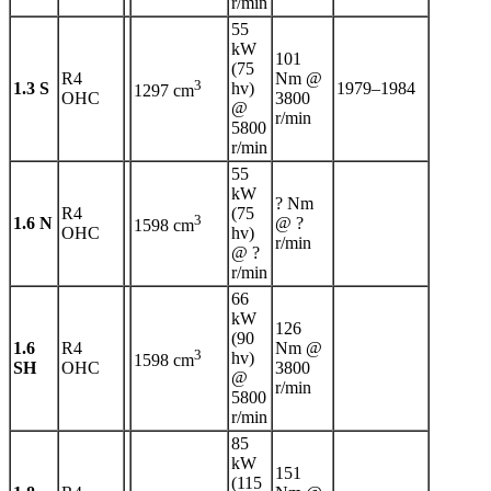
r/min
55
kW
101
(75
R4
Nm @
3
1.3 S
hv)
1979–1984
1297 cm
OHC
3800
@
r/min
5800
r/min
55
kW
? Nm
R4
(75
3
1.6 N
@ ?
1598 cm
OHC
hv)
r/min
@ ?
r/min
66
kW
126
(90
1.6
R4
Nm @
3
hv)
1598 cm
SH
OHC
3800
@
r/min
5800
r/min
85
kW
151
(115