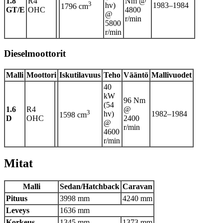
1.8
R4
Nm @
3
hv)
1983–1984
1796 cm
GT/E
OHC
4800
@
r/min
5800
r/min
Dieselmoottorit
Malli
Moottori
Iskutilavuus
Teho
Vääntö
Mallivuodet
40
kW
96 Nm
(54
1.6
R4
@
3
hv)
1982–1984
1598 cm
D
OHC
2400
@
r/min
4600
r/min
Mitat
Malli
Sedan/Hatchback
Caravan
Pituus
3998 mm
4240 mm
Leveys
1636 mm
Korkeus
1345 mm
1373 mm