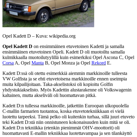
Opel Kadett D – Kuva: wikipedia.org
Opel Kadett D
on ensimmäinen etuvetoinen Kadetti ja samalla
ensimmäinen etuvetoinen Opeli. Kadett D oli muotoiltu samalla
kulmikkaalla muotoilutyylillä kuin esimerkiksi Opel Ascona C, Opel
Corsa
A, Opel
Manta
B, Opel Monza ja Opel
Rekord
E.
Kadett D:ssä oli otettu esimerkkiä aiemmin markkinoille tulleesta
VW Golfista ja se ehti etuvetoisena markkinoille ennen useimpia
muita kilpailijoitaan. Taka-akselistoksi oli kopioitu Golfin
yhdystukiakselisto. Myös Kadettin alustarakenne oli Volkswagenin
kaltainen, mutta akseliväli oli huomattavan pitkä.
Kadett D:n tullessa markkinoille, jatkettiin Euroopan ulkopuolella
C-mallin farmarien tuotantoa, koska etuvetotekniikkaan ei vielä
luotettu tarpeeksi. Tämä pelko oli kuitenkin turhaa, sillä juuri etuveto
teki Kadett D:stä niin onnistuneen kokonaisuuden kuin mitä se oli.
Kadett D:n tekniikka (etenkin pienimmät OHV-moottorit) oli
huomattavasti E-mallin tekniikkaa luotettavampaa ja sen tilankäyttö