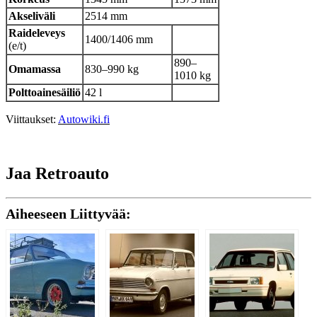
Akseliväli
2514 mm
Raideleveys
1400/1406 mm
(e/t)
890–
Omamassa
830–990 kg
1010 kg
Polttoainesäiliö
42 l
Viittaukset:
Autowiki.fi
Jaa Retroauto
Aiheeseen Liittyvää: