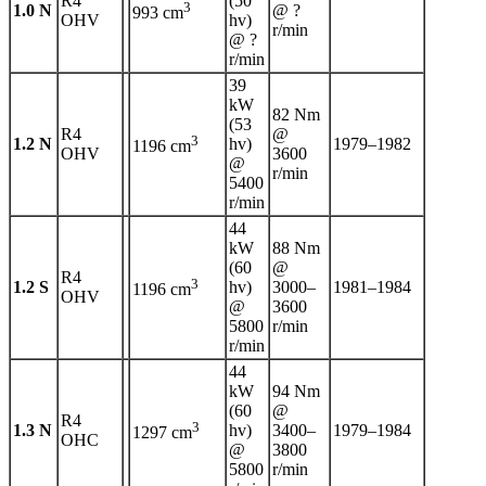
R4
(50
3
1.0 N
@ ?
993 cm
OHV
hv)
r/min
@ ?
r/min
39
kW
82 Nm
(53
R4
@
3
1.2 N
hv)
1979–1982
1196 cm
OHV
3600
@
r/min
5400
r/min
44
kW
88 Nm
(60
@
R4
3
1.2 S
hv)
3000–
1981–1984
1196 cm
OHV
@
3600
5800
r/min
r/min
44
kW
94 Nm
(60
@
R4
3
1.3 N
hv)
3400–
1979–1984
1297 cm
OHC
@
3800
5800
r/min