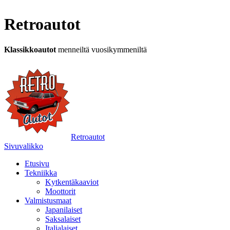
Retroautot
Klassikkoautot
menneiltä vuosikymmeniltä
Retroautot
Sivuvalikko
Etusivu
Tekniikka
Kytkentäkaaviot
Moottorit
Valmistusmaat
Japanilaiset
Saksalaiset
Italialaiset