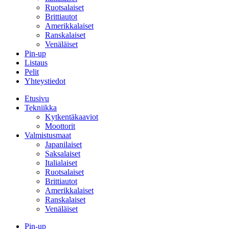
Ruotsalaiset
Brittiautot
Amerikkalaiset
Ranskalaiset
Venäläiset
Pin-up
Listaus
Pelit
Yhteystiedot
Etusivu
Tekniikka
Kytkentäkaaviot
Moottorit
Valmistusmaat
Japanilaiset
Saksalaiset
Italialaiset
Ruotsalaiset
Brittiautot
Amerikkalaiset
Ranskalaiset
Venäläiset
Pin-up