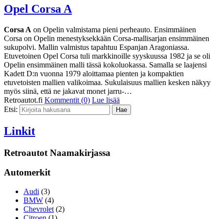
Opel Corsa A
Corsa A
on Opelin valmistama pieni perheauto. Ensimmäinen
Corsa on Opelin menestyksekkään Corsa-mallisarjan ensimmäinen
sukupolvi. Mallin valmistus tapahtuu Espanjan Aragoniassa.
Etuvetoinen Opel Corsa tuli markkinoille syyskuussa 1982 ja se oli
Opelin ensimmäinen malli tässä kokoluokassa. Samalla se laajensi
Kadett D:n vuonna 1979 aloittamaa pienten ja kompaktien
etuvetoisten mallien valikoimaa. Sukulaisuus mallien kesken näkyy
myös siinä, että ne jakavat monet jarru-…
Retroautot.fi
Kommentit (0)
Lue lisää
Etsi:
Linkit
Retroautot Naamakirjassa
Automerkit
Audi
(3)
BMW
(4)
Chevrolet
(2)
Citroen
(1)