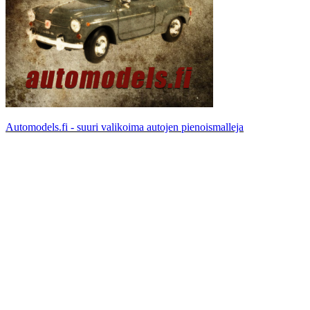
Automodels.fi - suuri valikoima autojen pienoismalleja