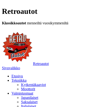
Retroautot
Klassikkoautot
menneiltä vuosikymmeniltä
Retroautot
Sivuvalikko
Etusivu
Tekniikka
Kytkentäkaaviot
Moottorit
Valmistusmaat
Japanilaiset
Saksalaiset
Italialaiset