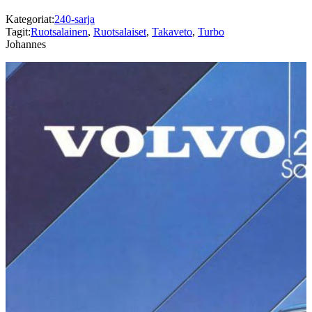
Kategoriat:
240-sarja
Tagit:
Ruotsalainen
,
Ruotsalaiset
,
Takaveto
,
Turbo
Johannes