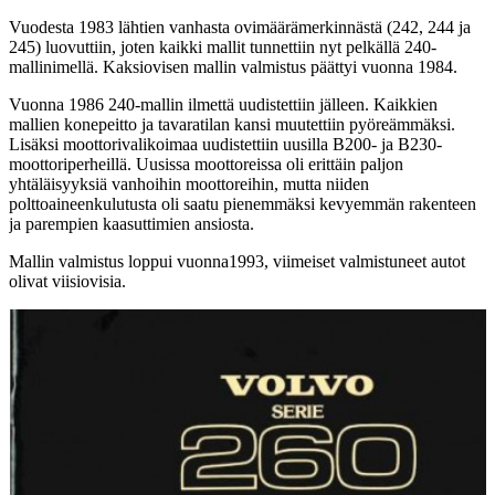
Vuodesta 1983 lähtien vanhasta ovimäärämerkinnästä (242, 244 ja
245) luovuttiin, joten kaikki mallit tunnettiin nyt pelkällä 240-
mallinimellä. Kaksiovisen mallin valmistus päättyi vuonna 1984.
Vuonna 1986 240-mallin ilmettä uudistettiin jälleen. Kaikkien
mallien konepeitto ja tavaratilan kansi muutettiin pyöreämmäksi.
Lisäksi moottorivalikoimaa uudistettiin uusilla B200- ja B230-
moottoriperheillä. Uusissa moottoreissa oli erittäin paljon
yhtäläisyyksiä vanhoihin moottoreihin, mutta niiden
polttoaineenkulutusta oli saatu pienemmäksi kevyemmän rakenteen
ja parempien kaasuttimien ansiosta.
Mallin valmistus loppui vuonna1993, viimeiset valmistuneet autot
olivat viisiovisia.