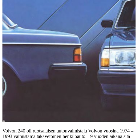
Volvon 240 oli ruotsalaisen autonvalmistaja Volvon vuosina 1974 –
1993 valmistama takavetoinen henkilöauto. 19 vuoden aikana sitä