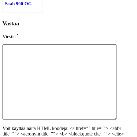
Saab 900 OG
Vastaa
*
Viestisi
Voit käyttää näitä HTML koodeja: <a href="" title=""> <abbr
title=""> <acronym title=""> <b> <blockquote cite=""> <cite>