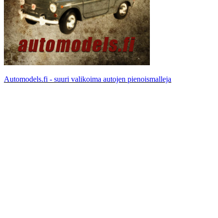
Automodels.fi - suuri valikoima autojen pienoismalleja