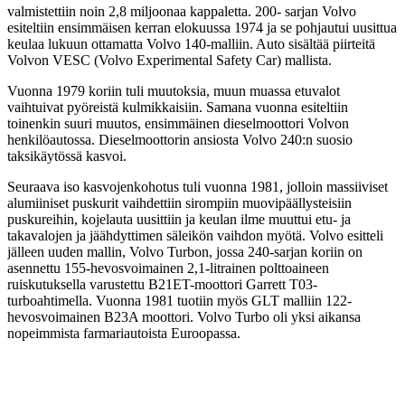
valmistettiin noin 2,8 miljoonaa kappaletta. 200- sarjan Volvo
esiteltiin ensimmäisen kerran elokuussa 1974 ja se pohjautui uusittua
keulaa lukuun ottamatta Volvo 140-malliin. Auto sisältää piirteitä
Volvon VESC (Volvo Experimental Safety Car) mallista.
Vuonna 1979 koriin tuli muutoksia, muun muassa etuvalot
vaihtuivat pyöreistä kulmikkaisiin. Samana vuonna esiteltiin
toinenkin suuri muutos, ensimmäinen dieselmoottori Volvon
henkilöautossa. Dieselmoottorin ansiosta Volvo 240:n suosio
taksikäytössä kasvoi.
Seuraava iso kasvojenkohotus tuli vuonna 1981, jolloin massiiviset
alumiiniset puskurit vaihdettiin sirompiin muovipäällysteisiin
puskureihin, kojelauta uusittiin ja keulan ilme muuttui etu- ja
takavalojen ja jäähdyttimen säleikön vaihdon myötä. Volvo esitteli
jälleen uuden mallin, Volvo Turbon, jossa 240-sarjan koriin on
asennettu 155-hevosvoimainen 2,1-litrainen polttoaineen
ruiskutuksella varustettu B21ET-moottori Garrett T03-
turboahtimella. Vuonna 1981 tuotiin myös GLT malliin 122-
hevosvoimainen B23A moottori. Volvo Turbo oli yksi aikansa
nopeimmista farmariautoista Euroopassa.