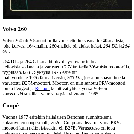
Volvo 260
Volvo 260 oli V6-moottorilla varustettu luksusmalli 240-mallista,
joka korvasi 164-mallin. 260-malleja oli aluksi kaksi,
264 DL
ja
264
GL
.
264 DL- ja 264 GL -mallit olivat hyvinvarusteltuja
neliovisia sedaneita ja varustettu 2,7-litraisella V6-ruiskumoottorilla,
tyypiltään
B27E
. Syksyllä 1975 esiteltiin
mallivuodelle 1976 farmariversio,
265 DL
, jossa on kaasuttimella
varustettu
B27A
-moottori. Moottori on niin sanottu PRV-moottori,
jonka Peugeot ja
Renault
kehittivät yhteistyössä Volvon
kanssa. 260-mallien valmistus päättyi vuonna 1985.
Coupé
Vuonna 1977 esiteltiin italialaisen Bertonen suunnittelema
kaksiovinen coupé-malli,
262C
. Coupé-mallissa on sama PRV-
moottori kuin neliovisissakin, eli B27E. Varustetaso on jopa
neliovisia malleja parempi. Mallit koottiin Bertonen tehtaalla