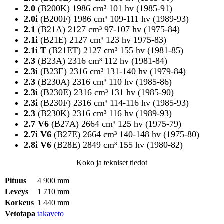
2.0
(B200K) 1986 cm³ 101 hv (1985-91)
2.0i
(B200F) 1986 cm³ 109-111 hv (1989-93)
2.1
(B21A) 2127 cm³ 97-107 hv (1975-84)
2.1i
(B21E) 2127 cm³ 123 hv 1975-83)
2.1i T
(B21ET) 2127 cm³ 155 hv (1981-85)
2.3
(B23A) 2316 cm³ 112 hv (1981-84)
2.3i
(B23E) 2316 cm³ 131-140 hv (1979-84)
2.3
(B230A) 2316 cm³ 110 hv (1985-86)
2.3i
(B230E) 2316 cm³ 131 hv (1985-90)
2.3i
(B230F) 2316 cm³ 114-116 hv (1985-93)
2.3
(B230K) 2316 cm³ 116 hv (1989-93)
2.7 V6
(B27A) 2664 cm³ 125 hv (1975-79)
2.7i V6
(B27E) 2664 cm³ 140-148 hv (1975-80)
2.8i V6
(B28E) 2849 cm³ 155 hv (1980-82)
Koko ja tekniset tiedot
Pituus
4 900 mm
Leveys
1 710 mm
Korkeus
1 440 mm
Vetotapa
takaveto