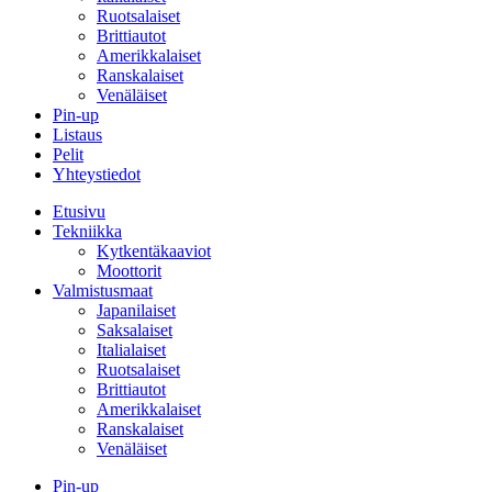
Ruotsalaiset
Brittiautot
Amerikkalaiset
Ranskalaiset
Venäläiset
Pin-up
Listaus
Pelit
Yhteystiedot
Etusivu
Tekniikka
Kytkentäkaaviot
Moottorit
Valmistusmaat
Japanilaiset
Saksalaiset
Italialaiset
Ruotsalaiset
Brittiautot
Amerikkalaiset
Ranskalaiset
Venäläiset
Pin-up