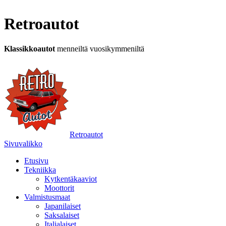
Retroautot
Klassikkoautot
menneiltä vuosikymmeniltä
Retroautot
Sivuvalikko
Etusivu
Tekniikka
Kytkentäkaaviot
Moottorit
Valmistusmaat
Japanilaiset
Saksalaiset
Italialaiset