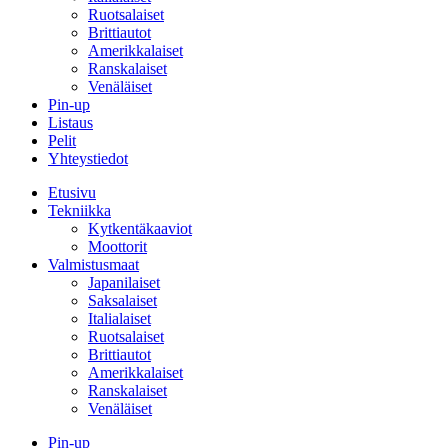
Ruotsalaiset
Brittiautot
Amerikkalaiset
Ranskalaiset
Venäläiset
Pin-up
Listaus
Pelit
Yhteystiedot
Etusivu
Tekniikka
Kytkentäkaaviot
Moottorit
Valmistusmaat
Japanilaiset
Saksalaiset
Italialaiset
Ruotsalaiset
Brittiautot
Amerikkalaiset
Ranskalaiset
Venäläiset
Pin-up