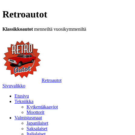
Retroautot
Klassikkoautot
menneiltä vuosikymmeniltä
Retroautot
Sivuvalikko
Etusivu
Tekniikka
Kytkentäkaaviot
Moottorit
Valmistusmaat
Japanilaiset
Saksalaiset
Italialaiset