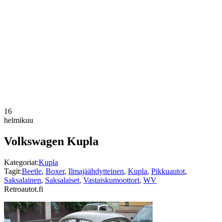
16
helmikuu
Volkswagen Kupla
Kategoriat:
Kupla
Tagit:
Beetle
,
Boxer
,
Ilmajäähdytteinen
,
Kupla
,
Pikkuautot
,
Saksalainen
,
Saksalaiset
,
Vastaiskumoottori
,
WV
Retroautot.fi