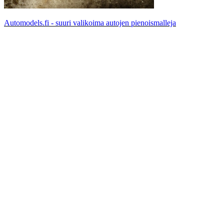
Automodels.fi - suuri valikoima autojen pienoismalleja