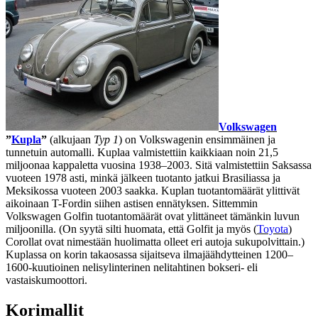
Volkswagen
”
Kupla
”
(alkujaan
Typ 1
) on Volkswagenin ensimmäinen ja
tunnetuin automalli. Kuplaa valmistettiin kaikkiaan noin 21,5
miljoonaa kappaletta vuosina 1938–2003. Sitä valmistettiin Saksassa
vuoteen 1978 asti, minkä jälkeen tuotanto jatkui Brasiliassa ja
Meksikossa vuoteen 2003 saakka. Kuplan tuotantomäärät ylittivät
aikoinaan T-Fordin siihen astisen ennätyksen. Sittemmin
Volkswagen Golfin tuotantomäärät ovat ylittäneet tämänkin luvun
miljoonilla. (On syytä silti huomata, että Golfit ja myös (
Toyota
)
Corollat ovat nimestään huolimatta olleet eri autoja sukupolvittain.)
Kuplassa on korin takaosassa sijaitseva ilmajäähdytteinen 1200–
1600-kuutioinen nelisylinterinen nelitahtinen bokseri- eli
vastaiskumoottori.
Korimallit