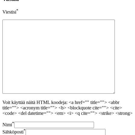
*
Viestisi
Voit käyttää näitä HTML koodeja: <a href="" title=""> <abbr
title=""> <acronym title=""> <b> <blockquote cite=""> <cite>
<code> <del datetime=""> <em> <i> <q cite=""> <strike> <strong>
*
Nimi
*
Sähköposti