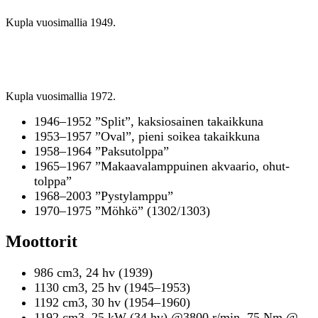
Kupla vuosimallia 1949.
Kupla vuosimallia 1972.
1946–1952 ”Split”, kaksiosainen takaikkuna
1953–1957 ”Oval”, pieni soikea takaikkuna
1958–1964 ”Paksutolppa”
1965–1967 ”Makaavalamppuinen akvaario, ohut-
tolppa”
1968–2003 ”Pystylamppu”
1970–1975 ”Möhkö” (1302/1303)
Moottorit
986 cm3, 24 hv (1939)
1130 cm3, 25 hv (1945–1953)
1192 cm3, 30 hv (1954–1960)
1192 cm3, 25 kW (34 hv) @3800 r/min, 75 Nm @