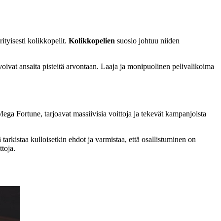
ityisesti kolikkopelit.
Kolikkopelien
suosio johtuu niiden
at voivat ansaita pisteitä arvontaan. Laaja ja monipuolinen pelivalikoima
ga Fortune, tarjoavat massiivisia voittoja ja tekevät kampanjoista
ä tarkistaa kulloisetkin ehdot ja varmistaa, että osallistuminen on
ttoja.