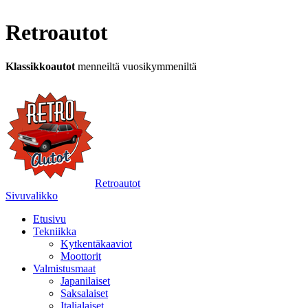
Retroautot
Klassikkoautot
menneiltä vuosikymmeniltä
Retroautot
Sivuvalikko
Etusivu
Tekniikka
Kytkentäkaaviot
Moottorit
Valmistusmaat
Japanilaiset
Saksalaiset
Italialaiset