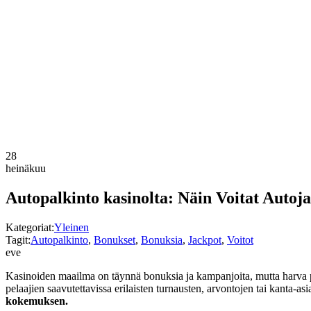
28
heinäkuu
Autopalkinto kasinolta: Näin Voitat Autoja
Kategoriat:
Yleinen
Tagit:
Autopalkinto
,
Bonukset
,
Bonuksia
,
Jackpot
,
Voitot
eve
Kasinoiden maailma on täynnä bonuksia ja kampanjoita, mutta harva pal
pelaajien saavutettavissa erilaisten turnausten, arvontojen tai kanta-a
kokemuksen.