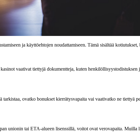
astamiseen ja käyttöehtojen noudattamiseen. Tämä sisältää kotiutukset, 
n kasinot vaativat tiettyjä dokumentteja, kuten henkilöllisyystodistuksen
 tarkistaa, ovatko bonukset kierrätysvapaita vai vaativatko ne tiettyä 
n unionin tai ETA-alueen lisenssillä, voitot ovat verovapaita. Muilla li