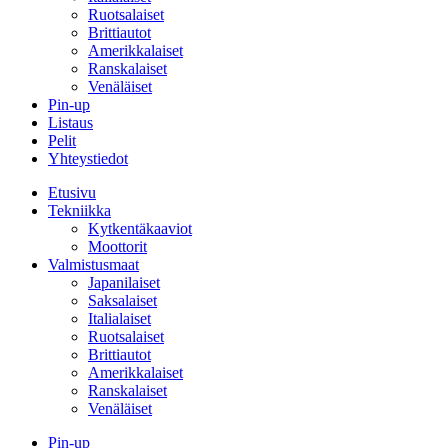
Ruotsalaiset
Brittiautot
Amerikkalaiset
Ranskalaiset
Venäläiset
Pin-up
Listaus
Pelit
Yhteystiedot
Etusivu
Tekniikka
Kytkentäkaaviot
Moottorit
Valmistusmaat
Japanilaiset
Saksalaiset
Italialaiset
Ruotsalaiset
Brittiautot
Amerikkalaiset
Ranskalaiset
Venäläiset
Pin-up