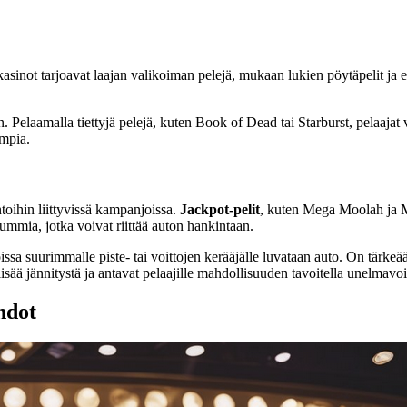
asinot tarjoavat laajan valikoiman pelejä, mukaan lukien pöytäpelit ja er
ihin. Pelaamalla tiettyjä pelejä, kuten Book of Dead tai Starburst, pelaaj
mpia.
ntoihin liittyvissä kampanjoissa.
Jackpot-pelit
, kuten Mega Moolah ja Me
 summia, jotka voivat riittää auton hankintaan.
oissa suurimmalle piste- tai voittojen kerääjälle luvataan auto. On tärkeä
lisää jännitystä ja antavat pelaajille mahdollisuuden tavoitella unelmavoi
hdot