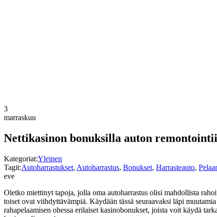
3
marraskuu
Nettikasinon bonuksilla auton remontointi
Kategoriat:
Yleinen
Tagit:
Autoharrastukset
,
Autoharrastus
,
Bonukset
,
Harrasteauto
,
Pelaa
eve
Oletko miettinyt tapoja, jolla oma autoharrastus olisi mahdollista raho
toiset ovat viihdyttävämpiä. Käydään tässä seuraavaksi läpi muutamia
rahapelaamisen ohessa erilaiset kasinobonukset, joista voit käydä tark