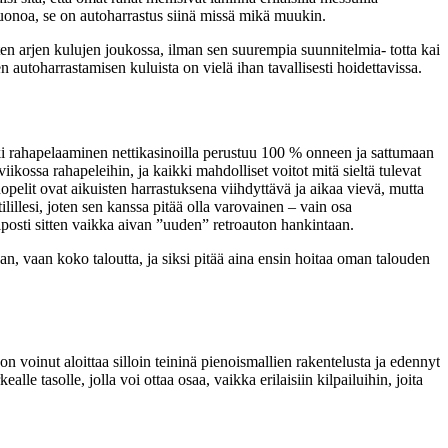
huonoa, se on autoharrastus siinä missä mikä muukin.
sten arjen kulujen joukossa, ilman sen suurempia suunnitelmia- totta kai
 autoharrastamisen kuluista on vielä ihan tavallisesti hoidettavissa.
ikki rahapelaaminen nettikasinoilla perustuu 100 % onneen ja sattumaan
ikossa rahapeleihin, ja kaikki mahdolliset voitot mitä sieltä tulevat
inopelit ovat aikuisten harrastuksena viihdyttävä ja aikaa vievä, mutta
ilillesi, joten sen kanssa pitää olla varovainen – vain osa
helposti sitten vaikka aivan ”uuden” retroauton hankintaan.
an, vaan koko taloutta, ja siksi pitää aina ensin hoitaa oman talouden
n voinut aloittaa silloin teininä pienoismallien rakentelusta ja edennyt
e tasolle, jolla voi ottaa osaa, vaikka erilaisiin kilpailuihin, joita