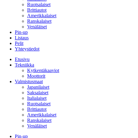
Ruotsalaiset
Brittiautot
Amerikkalaiset
Ranskalaiset
Venäläiset
Pin-up
Listaus
Pelit
Yhteystiedot
Etusivu
Tekniikka
Kytkentäkaaviot
Moottorit
Valmistusmaat
Japanilaiset
Saksalaiset
Italialaiset
Ruotsalaiset
Brittiautot
Amerikkalaiset
Ranskalaiset
Venäläiset
Pin-up