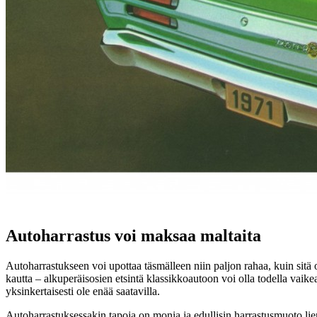
Autoharrastus voi maksaa maltaita
Autoharrastukseen voi upottaa täsmälleen niin paljon rahaa, kuin sitä o
kautta – alkuperäisosien etsintä klassikkoautoon voi olla todella vaike
yksinkertaisesti ole enää saatavilla.
Autoharrastuksessakin tapoja on monia ja edullisin harrastusmuoto liene