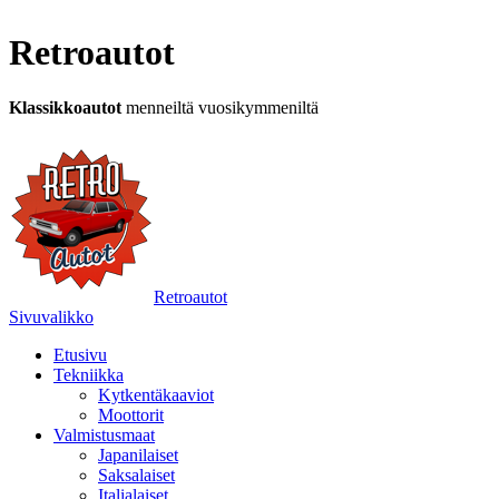
Retroautot
Klassikkoautot
menneiltä vuosikymmeniltä
Retroautot
Sivuvalikko
Etusivu
Tekniikka
Kytkentäkaaviot
Moottorit
Valmistusmaat
Japanilaiset
Saksalaiset
Italialaiset