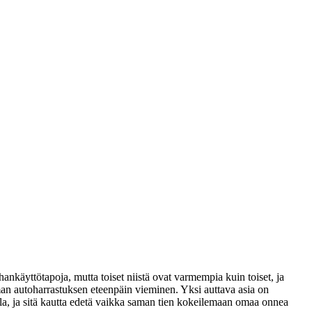
hankäyttötapoja, mutta toiset niistä ovat varmempia kuin toiset, ja
an autoharrastuksen eteenpäin vieminen. Yksi auttava asia on
la, ja sitä kautta edetä vaikka saman tien kokeilemaan omaa onnea