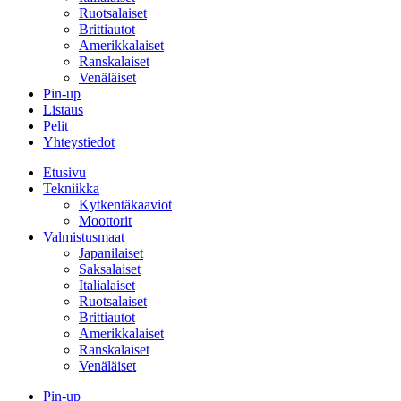
Ruotsalaiset
Brittiautot
Amerikkalaiset
Ranskalaiset
Venäläiset
Pin-up
Listaus
Pelit
Yhteystiedot
Etusivu
Tekniikka
Kytkentäkaaviot
Moottorit
Valmistusmaat
Japanilaiset
Saksalaiset
Italialaiset
Ruotsalaiset
Brittiautot
Amerikkalaiset
Ranskalaiset
Venäläiset
Pin-up