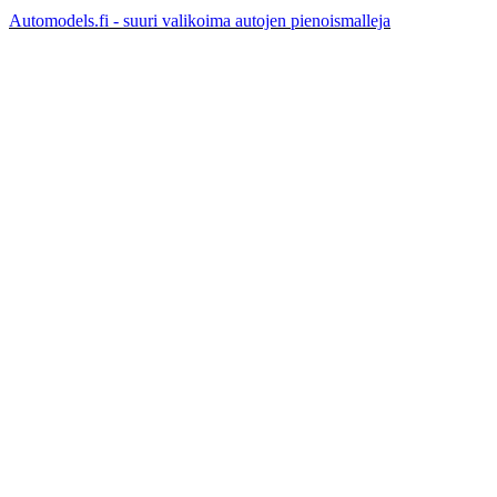
Automodels.fi - suuri valikoima autojen pienoismalleja