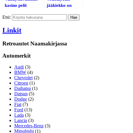
kasino pelit
jääkiekko on
netissä vetävät
suosittu tapa
Etsi:
paljon pelaajia
tehdä lajista vielä
puoleensa
jännittävämpää
Linkit
Retroautot Naamakirjassa
Automerkit
Audi
(3)
BMW
(4)
Chevrolet
(2)
Citroen
(1)
Daihatsu
(1)
Datsun
(5)
Dodge
(2)
Fiat
(7)
Ford
(13)
Lada
(3)
Lancia
(3)
Mercedes-Benz
(3)
Mitsubishi
(1)