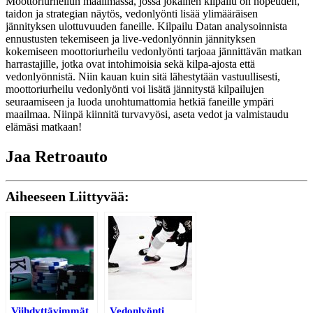
Moottoriurheilun maailmassa, jossa jokainen kilpailu on nopeuden,
taidon ja strategian näytös, vedonlyönti lisää ylimääräisen
jännityksen ulottuvuuden faneille. Kilpailu Datan analysoinnista
ennustusten tekemiseen ja live-vedonlyönnin jännityksen
kokemiseen moottoriurheilu vedonlyönti tarjoaa jännittävän matkan
harrastajille, jotka ovat intohimoisia sekä kilpa-ajosta että
vedonlyönnistä. Niin kauan kuin sitä lähestytään vastuullisesti,
moottoriurheilu vedonlyönti voi lisätä jännitystä kilpailujen
seuraamiseen ja luoda unohtumattomia hetkiä faneille ympäri
maailmaa. Niinpä kiinnitä turvavyösi, aseta vedot ja valmistaudu
elämäsi matkaan!
Jaa Retroauto
Aiheeseen Liittyvää:
Viihdyttävimmät
Vedonlyönti