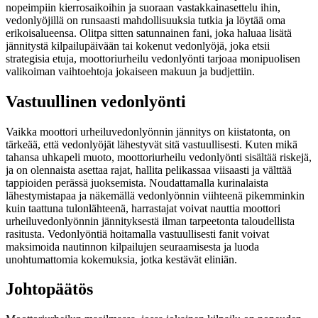
nopeimpiin kierrosaikoihin ja suoraan vastakkainasettelu ihin,
vedonlyöjillä on runsaasti mahdollisuuksia tutkia ja löytää oma
erikoisalueensa. Olitpa sitten satunnainen fani, joka haluaa lisätä
jännitystä kilpailupäivään tai kokenut vedonlyöjä, joka etsii
strategisia etuja, moottoriurheilu vedonlyönti tarjoaa monipuolisen
valikoiman vaihtoehtoja jokaiseen makuun ja budjettiin.
Vastuullinen vedonlyönti
Vaikka moottori urheiluvedonlyönnin jännitys on kiistatonta, on
tärkeää, että vedonlyöjät lähestyvät sitä vastuullisesti. Kuten mikä
tahansa uhkapeli muoto, moottoriurheilu vedonlyönti sisältää riskejä,
ja on olennaista asettaa rajat, hallita pelikassaa viisaasti ja välttää
tappioiden perässä juoksemista. Noudattamalla kurinalaista
lähestymistapaa ja näkemällä vedonlyönnin viihteenä pikemminkin
kuin taattuna tulonlähteenä, harrastajat voivat nauttia moottori
urheiluvedonlyönnin jännityksestä ilman tarpeetonta taloudellista
rasitusta. Vedonlyöntiä hoitamalla vastuullisesti fanit voivat
maksimoida nautinnon kilpailujen seuraamisesta ja luoda
unohtumattomia kokemuksia, jotka kestävät eliniän.
Johtopäätös