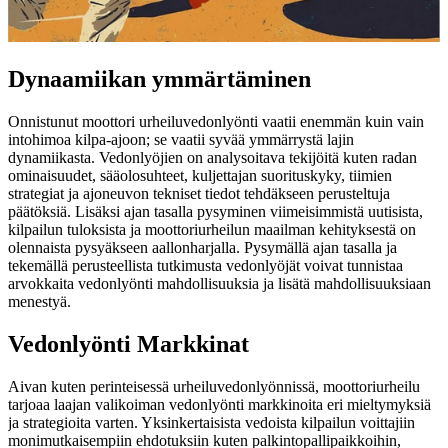
Dynaamiikan ymmärtäminen
Onnistunut moottori urheiluvedonlyönti vaatii enemmän kuin vain
intohimoa kilpa-ajoon; se vaatii syvää ymmärrystä lajin
dynamiikasta. Vedonlyöjien on analysoitava tekijöitä kuten radan
ominaisuudet, sääolosuhteet, kuljettajan suorituskyky, tiimien
strategiat ja ajoneuvon tekniset tiedot tehdäkseen perusteltuja
päätöksiä. Lisäksi ajan tasalla pysyminen viimeisimmistä uutisista,
kilpailun tuloksista ja moottoriurheilun maailman kehityksestä on
olennaista pysyäkseen aallonharjalla. Pysymällä ajan tasalla ja
tekemällä perusteellista tutkimusta vedonlyöjät voivat tunnistaa
arvokkaita vedonlyönti mahdollisuuksia ja lisätä mahdollisuuksiaan
menestyä.
Vedonlyönti Markkinat
Aivan kuten perinteisessä urheiluvedonlyönnissä, moottoriurheilu
tarjoaa laajan valikoiman vedonlyönti markkinoita eri mieltymyksiä
ja strategioita varten. Yksinkertaisista vedoista kilpailun voittajiin
monimutkaisempiin ehdotuksiin kuten palkintopallipaikkoihin,