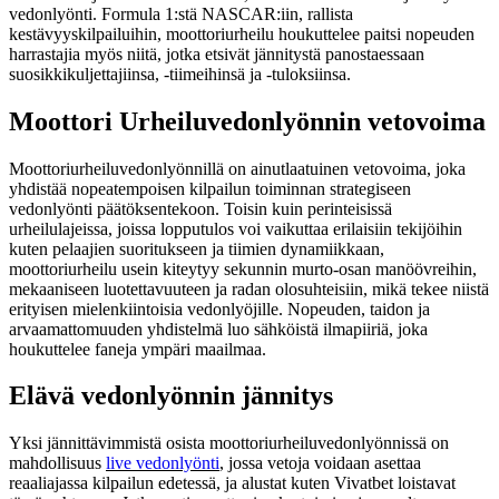
vedonlyönti. Formula 1:stä NASCAR:iin, rallista
kestävyyskilpailuihin, moottoriurheilu houkuttelee paitsi nopeuden
harrastajia myös niitä, jotka etsivät jännitystä panostaessaan
suosikkikuljettajiinsa, -tiimeihinsä ja -tuloksiinsa.
Moottori Urheiluvedonlyönnin vetovoima
Moottoriurheiluvedonlyönnillä on ainutlaatuinen vetovoima, joka
yhdistää nopeatempoisen kilpailun toiminnan strategiseen
vedonlyönti päätöksentekoon. Toisin kuin perinteisissä
urheilulajeissa, joissa lopputulos voi vaikuttaa erilaisiin tekijöihin
kuten pelaajien suoritukseen ja tiimien dynamiikkaan,
moottoriurheilu usein kiteytyy sekunnin murto-osan manöövreihin,
mekaaniseen luotettavuuteen ja radan olosuhteisiin, mikä tekee niistä
erityisen mielenkiintoisia vedonlyöjille. Nopeuden, taidon ja
arvaamattomuuden yhdistelmä luo sähköistä ilmapiiriä, joka
houkuttelee faneja ympäri maailmaa.
Elävä vedonlyönnin jännitys
Yksi jännittävimmistä osista moottoriurheiluvedonlyönnissä on
mahdollisuus
live vedonlyönti
, jossa vetoja voidaan asettaa
reaaliajassa kilpailun edetessä, ja alustat kuten Vivatbet loistavat