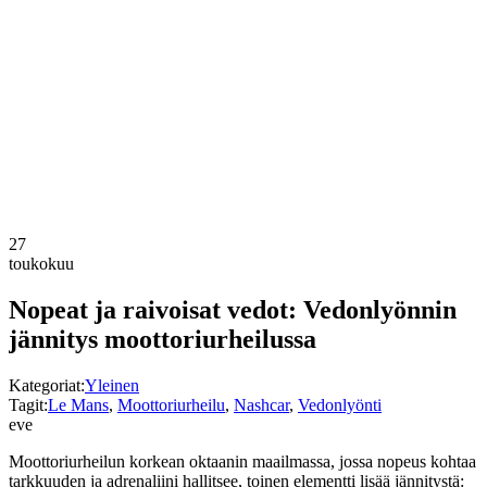
27
toukokuu
Nopeat ja raivoisat vedot: Vedonlyönnin
jännitys moottoriurheilussa
Kategoriat:
Yleinen
Tagit:
Le Mans
,
Moottoriurheilu
,
Nashcar
,
Vedonlyönti
eve
Moottoriurheilun korkean oktaanin maailmassa, jossa nopeus kohtaa
tarkkuuden ja adrenaliini hallitsee, toinen elementti lisää jännitystä: