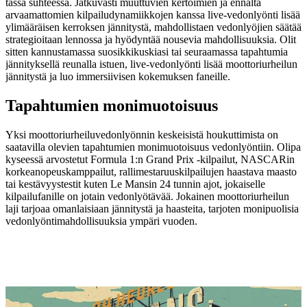
tässä suhteessa. Jatkuvasti muuttuvien kertoimien ja ennalta
arvaamattomien kilpailudynamiikkojen kanssa live-vedonlyönti lisää
ylimääräisen kerroksen jännitystä, mahdollistaen vedonlyöjien säätää
strategioitaan lennossa ja hyödyntää nousevia mahdollisuuksia. Olit
sitten kannustamassa suosikkikuskiasi tai seuraamassa tapahtumia
jännityksellä reunalla istuen, live-vedonlyönti lisää moottoriurheilun
jännitystä ja luo immersiivisen kokemuksen faneille.
Tapahtumien monimuotoisuus
Yksi moottoriurheiluvedonlyönnin keskeisistä houkuttimista on
saatavilla olevien tapahtumien monimuotoisuus vedonlyöntiin. Olipa
kyseessä arvostetut Formula 1:n Grand Prix -kilpailut, NASCARin
korkeanopeuskamppailut, rallimestaruuskilpailujen haastava maasto
tai kestävyystestit kuten Le Mansin 24 tunnin ajot, jokaiselle
kilpailufanille on jotain vedonlyötävää. Jokainen moottoriurheilun
laji tarjoaa omanlaisiaan jännitystä ja haasteita, tarjoten monipuolisia
vedonlyöntimahdollisuuksia ympäri vuoden.