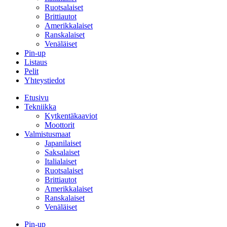
Ruotsalaiset
Brittiautot
Amerikkalaiset
Ranskalaiset
Venäläiset
Pin-up
Listaus
Pelit
Yhteystiedot
Etusivu
Tekniikka
Kytkentäkaaviot
Moottorit
Valmistusmaat
Japanilaiset
Saksalaiset
Italialaiset
Ruotsalaiset
Brittiautot
Amerikkalaiset
Ranskalaiset
Venäläiset
Pin-up