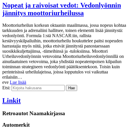
Nopeat ja raivoisat vedot: Vedonlyönnin
jännitys moottoriurheilussa
Moottoriurheilun korkean oktaanin maailmassa, jossa nopeus kohtaa
tarkkuuden ja adrenaliini hallitsee, toinen elementti lisää jännitystä:
vedonlyönti. Formula 1:stä NASCAR:iin, rallista
kestävyyskilpailuihin, moottoriurheilu houkuttelee paitsi nopeuden
harrastajia myös niitä, jotka etsivät jännitystä panostaessaan
suosikkikuljettajiinsa, -tiimeihinsä ja -tuloksiinsa. Moottori
Urheiluvedonlyönnin vetovoima Moottoriurheiluvedonlyönnillä on
ainutlaatuinen vetovoima, joka yhdistää nopeatempoisen kilpailun
toiminnan strategiseen vedonlyönti päätöksentekoon. Toisin kuin
perinteisissä urheilulajeissa, joissa lopputulos voi vaikuttaa
erilaisiin…
eve
Lue lisää
Etsi:
Linkit
Retroautot Naamakirjassa
Automerkit