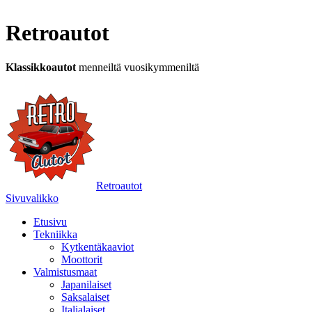
Retroautot
Klassikkoautot
menneiltä vuosikymmeniltä
Retroautot
Sivuvalikko
Etusivu
Tekniikka
Kytkentäkaaviot
Moottorit
Valmistusmaat
Japanilaiset
Saksalaiset
Italialaiset