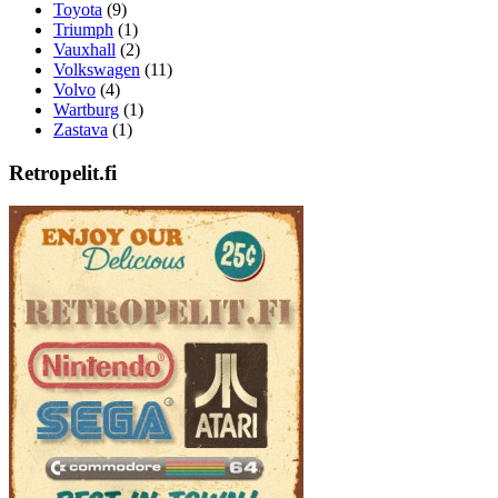
Toyota
(9)
Triumph
(1)
Vauxhall
(2)
Volkswagen
(11)
Volvo
(4)
Wartburg
(1)
Zastava
(1)
Retropelit.fi