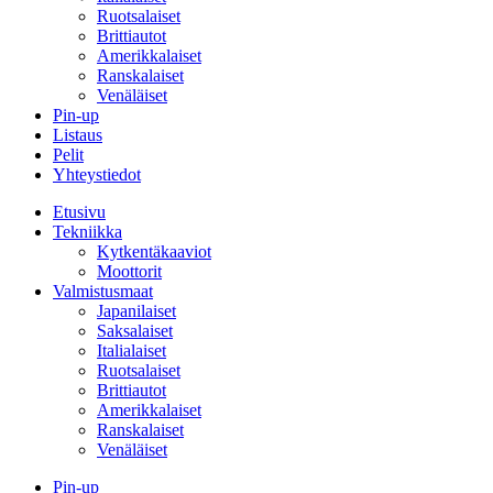
Ruotsalaiset
Brittiautot
Amerikkalaiset
Ranskalaiset
Venäläiset
Pin-up
Listaus
Pelit
Yhteystiedot
Etusivu
Tekniikka
Kytkentäkaaviot
Moottorit
Valmistusmaat
Japanilaiset
Saksalaiset
Italialaiset
Ruotsalaiset
Brittiautot
Amerikkalaiset
Ranskalaiset
Venäläiset
Pin-up