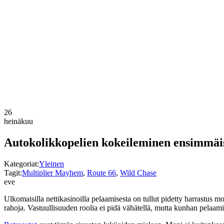
26
heinäkuu
Autokolikkopelien kokeileminen ensimmäistä
Kategoriat:
Yleinen
Tagit:
Multiplier Mayhem
,
Route 66
,
Wild Chase
eve
Ulkomaisilla nettikasinoilla pelaamisesta on tullut pidetty harrastus 
rahoja. Vastuullisuuden roolia ei pidä vähätellä, mutta kunhan pelaami