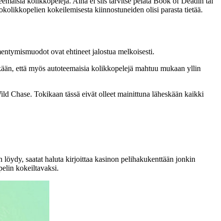
emaisia kolikkopelejä. Aina ei siis tarvitse pelata Book of Deadin tai
okolikkopelien kokeilemisesta kiinnostuneiden olisi parasta tietää.
lmentymismuodot ovat ehtineet jalostua melkoisesti.
ekään, että myös autoteemaisia kolikkopelejä mahtuu mukaan yllin
d Chase. Tokikaan tässä eivät olleet mainittuna läheskään kaikki
 löydy, saatat haluta kirjoittaa kasinon pelihakukenttään jonkin
elin kokeiltavaksi.