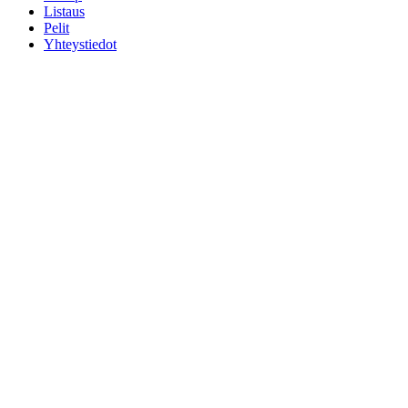
Listaus
Pelit
Yhteystiedot