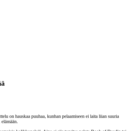
ää
ittelu on hauskaa puuhaa, kunhan pelaamiseen ei laita liian suuria
ä elämään.