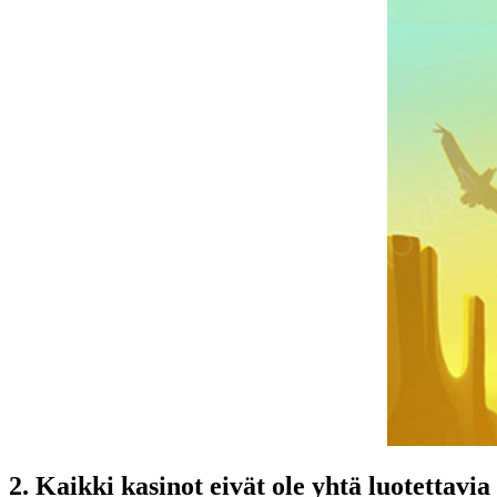
2. Kaikki kasinot eivät ole yhtä luotettavia