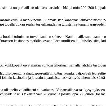
inoita on parhaillaan olemassa arviolta ehkäpä noin 200–300 kappaletta
ansainvälisillä markkinoilla. Suomalaisten kannattaa lähtökohtaisesti pe
pi todella tiukan seulan turvallisuuden ja tulosten sattumanvaraisuuden
olla huoleti toiminnan turvallisuuden suhteen. Kaukomaille suuntaaminen
in Curacaon kasinot esimerkiksi ovat tulleet surullisen kuuluisaksi siitä, k
ki kolikkopelit eivät maksa voittoja läheskään samalla tahdilla tai tode
alautusprosentti. Palautusprosentti ilmoittaa, kuinka paljon peli teoreett
i joillain kasinoilla ja joissain tapauksissa laskea myös lähemmäs 85:ttä 
 olla pelin volatiliteetti eli varianssi. Varianssilla vastaa kysymykseen s
va saada joskus takaisin vain 20 euroa ja joskus jopa 500 euroa. Jos taas