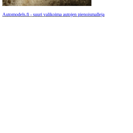
Automodels.fi - suuri valikoima autojen pienoismalleja