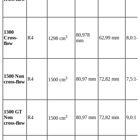
1300
80,978
3
Cross-
R4
62,99 mm
8,0:1–
1298 cm
mm
flow
1500 Non
3
R4
80,97 mm
72,82 mm
7,5:1–
1500 cm
cross-flow
1500 GT
3
Non
R4
80,97 mm
72,82 mm
9,0:1
1500 cm
cross-flow