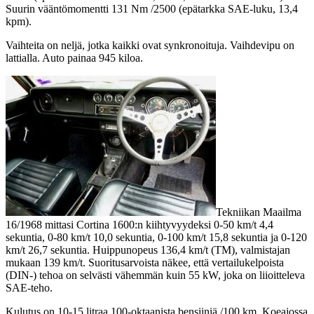
Suurin vääntömomentti 131 Nm /2500 (epätarkka SAE-luku, 13,4
kpm).
Vaihteita on neljä, jotka kaikki ovat synkronoituja. Vaihdevipu on
lattialla. Auto painaa 945 kiloa.
Tekniikan Maailma
16/1968 mittasi Cortina 1600:n kiihtyvyydeksi 0-50 km/t 4,4
sekuntia, 0-80 km/t 10,0 sekuntia, 0-100 km/t 15,8 sekuntia ja 0-120
km/t 26,7 sekuntia. Huippunopeus 136,4 km/t (TM), valmistajan
mukaan 139 km/t. Suoritusarvoista näkee, että vertailukelpoista
(DIN-) tehoa on selvästi vähemmän kuin 55 kW, joka on liioitteleva
SAE-teho.
Kulutus on 10-15 litraa 100-oktaanista bensiiniä /100 km. Koeajossa