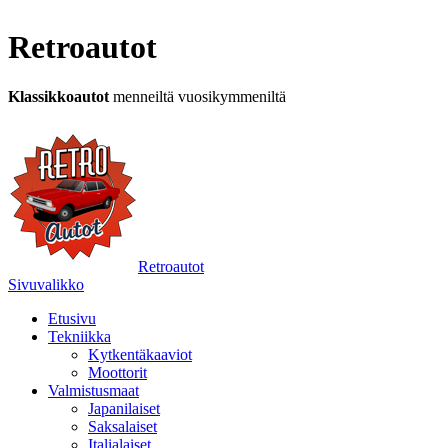
Retroautot
Klassikkoautot
menneiltä vuosikymmeniltä
Retroautot
Sivuvalikko
Etusivu
Tekniikka
Kytkentäkaaviot
Moottorit
Valmistusmaat
Japanilaiset
Saksalaiset
Italialaiset