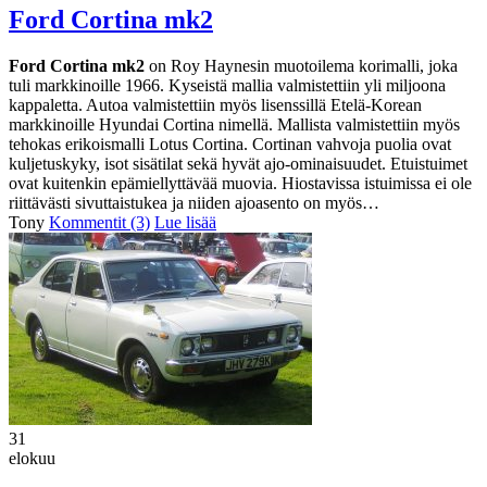
Ford Cortina mk2
Ford Cortina mk2
on Roy Haynesin muotoilema korimalli, joka
tuli markkinoille 1966. Kyseistä mallia valmistettiin yli miljoona
kappaletta. Autoa valmistettiin myös lisenssillä Etelä-Korean
markkinoille Hyundai Cortina nimellä. Mallista valmistettiin myös
tehokas erikoismalli Lotus Cortina. Cortinan vahvoja puolia ovat
kuljetuskyky, isot sisätilat sekä hyvät ajo-ominaisuudet. Etuistuimet
ovat kuitenkin epämiellyttävää muovia. Hiostavissa istuimissa ei ole
riittävästi sivuttaistukea ja niiden ajoasento on myös…
Tony
Kommentit (3)
Lue lisää
31
elokuu