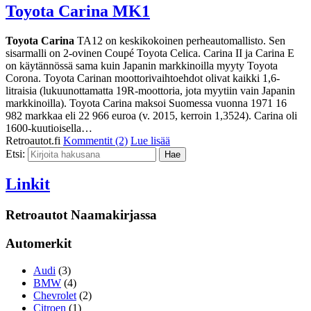
Toyota Carina MK1
Toyota Carina
TA12 on keskikokoinen perheautomallisto. Sen
sisarmalli on 2-ovinen Coupé Toyota Celica. Carina II ja Carina E
on käytännössä sama kuin Japanin markkinoilla myyty Toyota
Corona. Toyota Carinan moottorivaihtoehdot olivat kaikki 1,6-
litraisia (lukuunottamatta 19R-moottoria, jota myytiin vain Japanin
markkinoilla). Toyota Carina maksoi Suomessa vuonna 1971 16
982 markkaa eli 22 966 euroa (v. 2015, kerroin 1,3524). Carina oli
1600-kuutioisella…
Retroautot.fi
Kommentit (2)
Lue lisää
Etsi:
Linkit
Retroautot Naamakirjassa
Automerkit
Audi
(3)
BMW
(4)
Chevrolet
(2)
Citroen
(1)