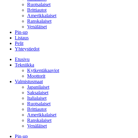
Ruotsalaiset
Brittiautot
Amerikkalaiset
Ranskalaiset
Venäläiset
Pin-up
Listaus
Pelit
Yhteystiedot
Etusivu
Tekniikka
Kytkentäkaaviot
Moottorit
Valmistusmaat
Japanilaiset
Saksalaiset
Italialaiset
Ruotsalaiset
Brittiautot
Amerikkalaiset
Ranskalaiset
Venäläiset
Pin-up