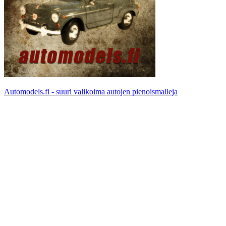
Automodels.fi - suuri valikoima autojen pienoismalleja