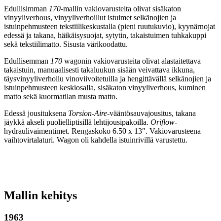
Edullisimman
170
-mallin vakiovarusteita olivat sisäkaton
vinyyliverhous, vinyyliverhoillut istuimet selkänojien ja
istuinpehmusteen tekstiilikeskustalla (pieni ruutukuvio), kyynärnojat
edessä ja takana, häikäisysuojat, sytytin, takaistuimen tuhkakuppi
sekä tekstiilimatto. Sisusta värikoodattu.
Edullisemman
170
wagonin vakiovarusteita olivat alastaitettava
takaistuin, manuaalisesti takaluukun sisään veivattava ikkuna,
täysvinyyliverhoilu vinoviivoitetuilla ja hengittävällä selkänojien ja
istuinpehmusteen keskiosalla, sisäkaton vinyyliverhous, kuminen
matto sekä kuormatilan musta matto.
Edessä jousituksena
Torsion-Aire
-vääntösauvajousitus, takana
jäykkä akseli puolielliptisillä lehtijousipakoilla.
Oriflow
-
hydraulivaimentimet. Rengaskoko 6.50 x 13″. Vakiovarusteena
vaihtovirtalaturi. Wagon oli kahdella istuinrivillä varustettu.
Mallin kehitys
1963