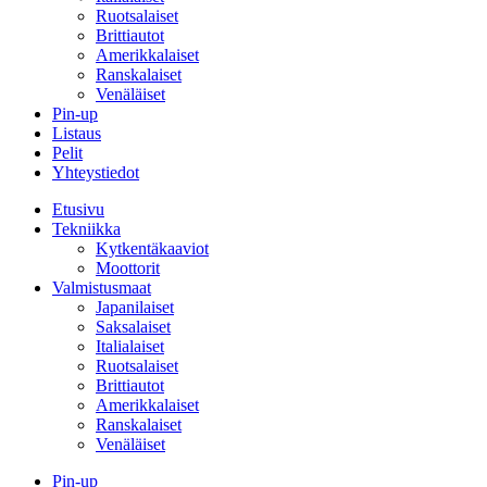
Ruotsalaiset
Brittiautot
Amerikkalaiset
Ranskalaiset
Venäläiset
Pin-up
Listaus
Pelit
Yhteystiedot
Etusivu
Tekniikka
Kytkentäkaaviot
Moottorit
Valmistusmaat
Japanilaiset
Saksalaiset
Italialaiset
Ruotsalaiset
Brittiautot
Amerikkalaiset
Ranskalaiset
Venäläiset
Pin-up