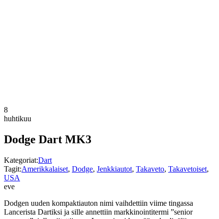
8
huhtikuu
Dodge Dart MK3
Kategoriat:
Dart
Tagit:
Amerikkalaiset
,
Dodge
,
Jenkkiautot
,
Takaveto
,
Takavetoiset
,
USA
eve
Dodgen uuden kompaktiauton nimi vaihdettiin viime tingassa
Lancerista Dartiksi ja sille annettiin markkinointitermi ”senior