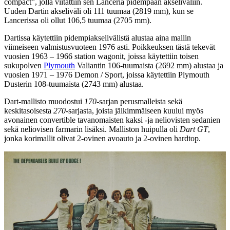
compact”, jolla viitattiin sen Lanceria pidempään akseliväliin.
Uuden Dartin akseliväli oli 111 tuumaa (2819 mm), kun se
Lancerissa oli ollut 106,5 tuumaa (2705 mm).
Dartissa käytettiin pidempiakselivälistä alustaa aina mallin
viimeiseen valmistusvuoteen 1976 asti. Poikkeuksen tästä tekevät
vuosien 1963 – 1966 station wagonit, joissa käytettiin toisen
sukupolven
Plymouth
Valiantin 106-tuumaista (2692 mm) alustaa ja
vuosien 1971 – 1976 Demon / Sport, joissa käytettiin Plymouth
Dusterin 108-tuumaista (2743 mm) alustaa.
Dart-mallisto muodostui
170
-sarjan perusmalleista sekä
keskitasoisesta
270
-sarjasta, joista jälkimmäiseen kuului myös
avonainen convertible tavanomaisten kaksi -ja neliovisten sedanien
sekä neliovisen farmarin lisäksi. Malliston huipulla oli
Dart GT
,
jonka korimallit olivat 2-ovinen avoauto ja 2-ovinen hardtop.