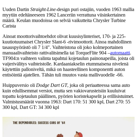
Uuden Dartin
Straight-Line
-design puri ostajiin, vuoden 1963 mallia
myytiin edeltäneeseen 1962 Lanceriin verrattuna viisinkertainen
määrä. Keulan muodoissa on selviä vaikutteita Chrysler Turbine
Carista
Ainoat moottorivaihtoehdot olivat kuusisylinteriset, 170- ja 225-
kuutiotuumaiset Chrysler Slant-6 -rivimoottorit. Ainoa mahdollinen
tasauspyörästö oli 7 1/4″. Vaihteistona oli joko kolmeportainen
manuaalivaihteisto rattivalitsimella tai TorqueFlite 904 –
automaatti
.
TF904:n vaihteen valinta tapahtui kojetaulun painonapeilla, joista oli
vaijerivälitys vaihteistolle. Kardaaniakselin etummaisena nivelenä
käytettiin palloniveltä, mikä on haasteellinen komponentti auton
entisöintiä ajatellen. Tähän tuli muutos vasta mallivuodelle -66.
Huippuversio oli
Dodge Dart GT
, joka oli periaatteessa sama auto
kuin edullisemmat versiot, mutta sen vakiovarusteisiin kuuluivat
topattu kojetaulun päällinen, pyörien koristekapselit ja erillisistuimet.
Valmistusmäärät vuonna 1963: Dart 170: 51 300 kpl, Dart 270: 55
300 kpl, Dart GT: 34 300 kpl