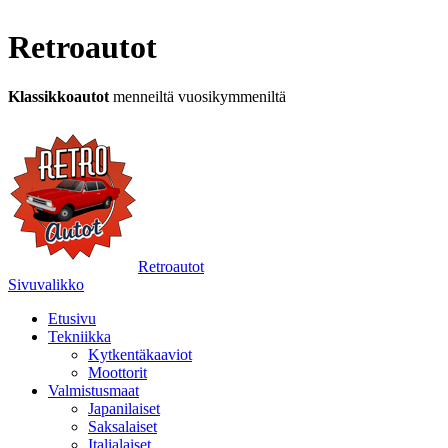
Retroautot
Klassikkoautot
menneiltä vuosikymmeniltä
Retroautot
Sivuvalikko
Etusivu
Tekniikka
Kytkentäkaaviot
Moottorit
Valmistusmaat
Japanilaiset
Saksalaiset
Italialaiset