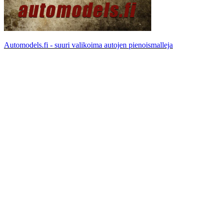
Automodels.fi - suuri valikoima autojen pienoismalleja