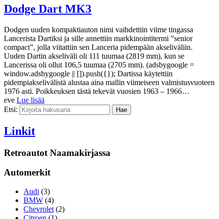
Dodge Dart MK3
Dodgen uuden kompaktiauton nimi vaihdettiin viime tingassa
Lancerista Dartiksi ja sille annettiin markkinointitermi ”senior
compact”, jolla viitattiin sen Lanceria pidempään akseliväliin.
Uuden Dartin akseliväli oli 111 tuumaa (2819 mm), kun se
Lancerissa oli ollut 106,5 tuumaa (2705 mm). (adsbygoogle =
window.adsbygoogle || []).push({}); Dartissa käytettiin
pidempiakselivälistä alustaa aina mallin viimeiseen valmistusvuoteen
1976 asti. Poikkeuksen tästä tekevät vuosien 1963 – 1966…
eve
Lue lisää
Etsi:
Linkit
Retroautot Naamakirjassa
Automerkit
Audi
(3)
BMW
(4)
Chevrolet
(2)
Citroen
(1)