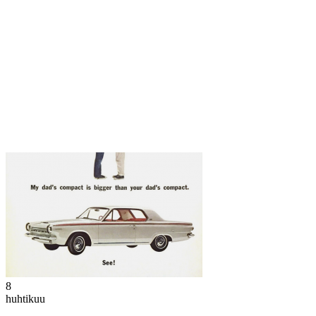
8
huhtikuu