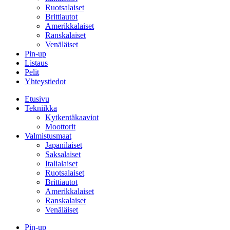
Ruotsalaiset
Brittiautot
Amerikkalaiset
Ranskalaiset
Venäläiset
Pin-up
Listaus
Pelit
Yhteystiedot
Etusivu
Tekniikka
Kytkentäkaaviot
Moottorit
Valmistusmaat
Japanilaiset
Saksalaiset
Italialaiset
Ruotsalaiset
Brittiautot
Amerikkalaiset
Ranskalaiset
Venäläiset
Pin-up