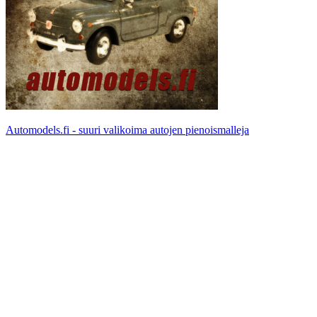
Automodels.fi - suuri valikoima autojen pienoismalleja