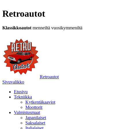
Retroautot
Klassikkoautot
menneiltä vuosikymmeniltä
Retroautot
Sivuvalikko
Etusivu
Tekniikka
Kytkentäkaaviot
Moottorit
Valmistusmaat
Japanilaiset
Saksalaiset
Italialaiset