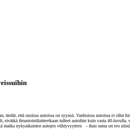
eissuihin
tiedät, että uusissa autoissa on syynsä. Vanhoissa autoissa ei ollut hir
i, eivätkä ilmastointilaitteetkaan tulleet autoihin kuin vasta 40-luvulla
ä pitkä matka nykyaikaisten autojen viihtyvyyteen – ihan sama on ero nii