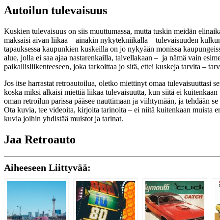
Autoilun tulevaisuus
Kuskien tulevaisuus on siis muuttumassa, mutta tuskin meidän elinaik
maksaisi aivan liikaa – ainakin nykytekniikalla – tulevaisuuden kulkun
tapauksessa kaupunkien kuskeilla on jo nykyään monissa kaupungeissa y
alue, jolla ei saa ajaa nastarenkailla, talvellakaan – ja nämä vain esim
paikallisliikenteeseen, joka tarkoittaa jo sitä, ettei kuskeja tarvita – t
Jos itse harrastat retroautoilua, oletko miettinyt omaa tulevaisuuttasi
koska miksi alkaisi miettiä liikaa tulevaisuutta, kun siitä ei kuitenkaan 
oman retroilun parissa pääsee nauttimaan ja viihtymään, ja tehdään se 
Ota kuvia, tee videoita, kirjoita tarinoita – ei niitä kuitenkaan muist
kuvia joihin yhdistää muistot ja tarinat.
Jaa Retroauto
Aiheeseen Liittyvää: