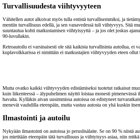
Turvallisuudesta viihtyvyyteen
Vähitellen autot alkoivat myös tulla entistä turvallisemmiksi, ja tietämys
mentiin turvallisuus edellä, ja sen vanavedessä tuli viihtyvyys. Sitä mu
suuntautua kohti matkustamisen viihtyisyyttä – ja jos olet joskus ajanut 
90-luvullakin.
Retroautoilu ei varsinaisesti ole sitä kaikista turvallisinta autoilua, 
kuplavolkkarissa ei nimittäin ei matkustajien viihtyvyyden eteen ollut
Mutta ovatko kaikki viihtyvyyden edistämiseksi tuotetut ratkaisut muo
kuin liikenteessä – älypuhelimen näyttö loistaa monesti pimenevässä illa
havaita. Kylläkin aivan uusimmissa autoissa on edistyneet turvaratkaisu
menevät vauhdilla eteenpäin, mutta vastuu autosta on yhä kuskin itsen
Ilmastointi ja autoilu
Nykyään ilmastointi on autoissa jo peruslisälaite. Se on 90 % niistä aut
jos mietitään eteenpäin tätä turvallisuus ja viihtyisyys asiaa, niin mitk