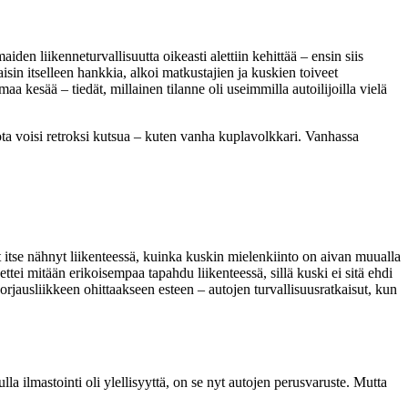
aiden liikenneturvallisuutta oikeasti alettiin kehittää – ensin siis
isin itselleen hankkia, alkoi matkustajien ja kuskien toiveet
aa kesää – tiedät, millainen tilanne oli useimmilla autoilijoilla vielä
, jota voisi retroksi kutsua – kuten vanha kuplavolkkari. Vanhassa
 itse nähnyt liikenteessä, kuinka kuskin mielenkiinto on aivan muualla
ttei mitään erikoisempaa tapahdu liikenteessä, sillä kuski ei sitä ehdi
korjausliikkeen ohittaakseen esteen – autojen turvallisuusratkaisut, kun
lla ilmastointi oli ylellisyyttä, on se nyt autojen perusvaruste. Mutta