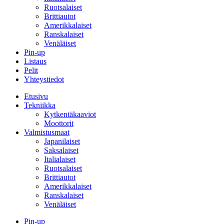
Ruotsalaiset
Brittiautot
Amerikkalaiset
Ranskalaiset
Venäläiset
Pin-up
Listaus
Pelit
Yhteystiedot
Etusivu
Tekniikka
Kytkentäkaaviot
Moottorit
Valmistusmaat
Japanilaiset
Saksalaiset
Italialaiset
Ruotsalaiset
Brittiautot
Amerikkalaiset
Ranskalaiset
Venäläiset
Pin-up