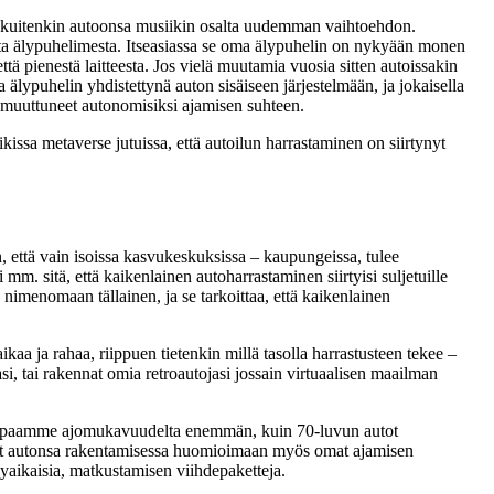
vat kuitenkin autoonsa musiikin osalta uudemman vaihtoehdon.
masta älypuhelimesta. Itseasiassa se oma älypuhelin on nykyään monen
ttä pienestä laitteesta. Jos vielä muutamia vuosia sitten autoissakin
älypuhelin yhdistettynä auton sisäiseen järjestelmään, ja jokaisella
at muuttuneet autonomisiksi ajamisen suhteen.
ikissa metaverse jutuissa, että autoilun harrastaminen on siirtynyt
, että vain isoissa kasvukeskuksissa – kaupungeissa, tulee
mm. sitä, että kaikenlainen autoharrastaminen siirtyisi suljetuille
 nimenomaan tällainen, ja se tarkoittaa, että kaikenlainen
aa ja rahaa, riippuen tietenkin millä tasolla harrastusteen tekee –
si, tai rakennat omia retroautojasi jossain virtuaalisen maailman
a kaipaamme ajomukavuudelta enemmän, kuin 70-luvun autot
puneet autonsa rakentamisessa huomioimaan myös omat ajamisen
ykyaikaisia, matkustamisen viihdepaketteja.