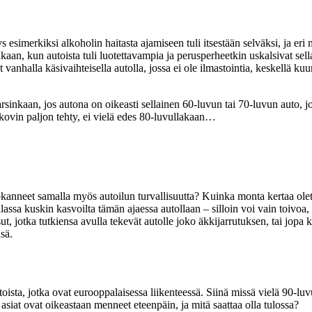
 esimerkiksi alkoholin haitasta ajamiseen tuli itsestään selväksi, ja eri m
kaan, kun autoista tuli luotettavampia ja perusperheetkin uskalsivat sella
vanhalla käsivaihteisella autolla, jossa ei ole ilmastointia, keskellä kuum
ei varsinkaan, jos autona on oikeasti sellainen 60-luvun tai 70-luvun auto
 kovin paljon tehty, ei vielä edes 80-luvullakaan…
kanneet samalla myös autoilun turvallisuutta? Kuinka monta kertaa olet
ssa kuskin kasvoilta tämän ajaessa autollaan – silloin voi vain toivoa, e
t, jotka tutkiensa avulla tekevät autolle joko äkkijarrutuksen, tai jopa 
sä.
oista, jotka ovat eurooppalaisessa liikenteessä. Siinä missä vielä 90-luvu
ä asiat ovat oikeastaan menneet eteenpäin, ja mitä saattaa olla tulossa?