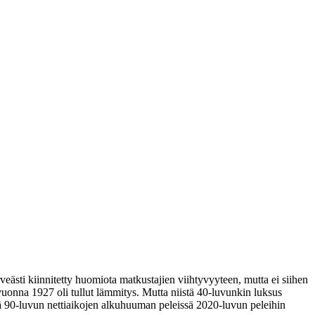
veästi kiinnitetty huomiota matkustajien viihtyvyyteen, mutta ei siihen
, vuonna 1927 oli tullut lämmitys. Mutta niistä 40-luvunkin luksus
stä 90-luvun nettiaikojen alkuhuuman peleissä 2020-luvun peleihin