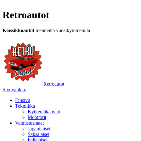
Retroautot
Klassikkoautot
menneiltä vuosikymmeniltä
Retroautot
Sivuvalikko
Etusivu
Tekniikka
Kytkentäkaaviot
Moottorit
Valmistusmaat
Japanilaiset
Saksalaiset
Italialaiset