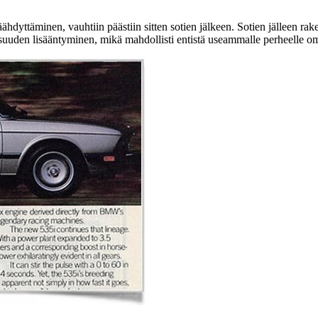
jäähdyttäminen, vauhtiin päästiin sitten sotien jälkeen. Sotien jälleen r
lisuuden lisääntyminen, mikä mahdollisti entistä useammalle perheelle 