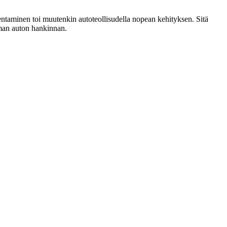
akentaminen toi muutenkin autoteollisudella nopean kehityksen. Sitä
oman auton hankinnan.