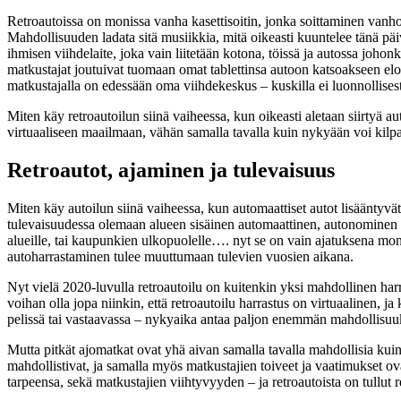
Retroautoissa on monissa vanha kasettisoitin, jonka soittaminen vanho
Mahdollisuuden ladata sitä musiikkia, mitä oikeasti kuuntelee tänä päi
ihmisen viihdelaite, joka vain liitetään kotona, töissä ja autossa johon
matkustajat joutuivat tuomaan omat tablettinsa autoon katsoakseen elok
matkustajalla on edessään oma viihdekeskus – kuskilla ei luonnollisesti
Miten käy retroautoilun siinä vaiheessa, kun oikeasti aletaan siirtyä au
virtuaaliseen maailmaan, vähän samalla tavalla kuin nykyään voi kilpai
Retroautot, ajaminen ja tulevaisuus
Miten käy autoilun siinä vaiheessa, kun automaattiset autot lisääntyvä
tulevaisuudessa olemaan alueen sisäinen automaattinen, autonominen liik
alueille, tai kaupunkien ulkopuolelle…. nyt se on vain ajatuksena monie
autoharrastaminen tulee muuttumaan tulevien vuosien aikana.
Nyt vielä 2020-luvulla retroautoilu on kuitenkin yksi mahdollinen harr
voihan olla jopa niinkin, että retroautoilu harrastus on virtuaalinen, 
pelissä tai vastaavassa – nykyaika antaa paljon enemmän mahdollisu
Mutta pitkät ajomatkat ovat yhä aivan samalla tavalla mahdollisia k
mahdollistivat, ja samalla myös matkustajien toiveet ja vaatimukset o
tarpeensa, sekä matkustajien viihtyvyyden – ja retroautoista on tullut 