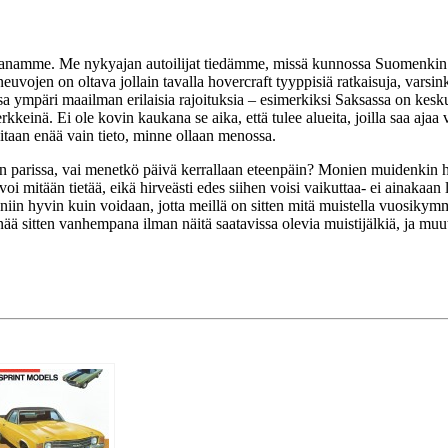
anamme. Me nykyajan autoilijat tiedämme, missä kunnossa Suomenkin tie
euvojen on oltava jollain tavalla hovercraft tyyppisiä ratkaisuja, varsi
mpäri maailman erilaisia rajoituksia – esimerkiksi Saksassa on keskusto
erkkeinä. Ei ole kovin kaukana se aika, että tulee alueita, joilla saa ajaa
arvitaan enää vain tieto, minne ollaan menossa.
 sen parissa, vai menetkö päivä kerrallaan eteenpäin? Monien muidenkin h
voi mitään tietää, eikä hirveästi edes siihen voisi vaikuttaa- ei ainakaan 
niin hyvin kuin voidaan, jotta meillä on sitten mitä muistella vuosikym
a enää sitten vanhempana ilman näitä saatavissa olevia muistijälkiä, ja 