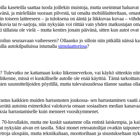
illa kaseteilla saattaa tuoda joillekin muistoja, mutta useimmat halua
vänä, ja mielellään suoraan pilvestä, tai omalta mobiililaitteeltaan, o
kin toiseen laitteeseen – ja tuloksena on ääntä ja liikkuvaa kuvaa – viihde
uvia tai tv-sarjoja, niin nykyään voi riittää vain yhden matkustajan oma 
 tällaista ole vielä – mutta kenties jonain päivänä, sitten kun autot ov
toilun seuraavaan vaiheeseen? Ollaanko jo silloin niin pitkällä näissä ka
lla autokilpailuissa istumalla
simulaattorissa
?
t? Tulevatko ne kattamaan koko liikenneverkon, vai käykö sittenkin niin
enne, missä ei kuskilliselle autolle ole enää käyttöä. Tämä tarkoittaisi 
n suunnittelijoiden pöydillä, mutta tulevaisuudessa tilanne saattaa olla
astus kaikkien muiden harrastusten joukossa- sen harrastaminen vaatii aik
ja kerätä autoista esimerkiksi valokuvia omaan sosiaalisen median kanavaa
uksia harrastamiselle kuin menneet vuosikymmenet.
uin 70-luvullakin, mutta me kuskit saatamme olla entistä laiskempia, j
vat nykyään aivan eri tasolla. Siksi monet retroautoilijat ovatkin tai
retroja ulospäin, mutta tekniikaltaan, moottoriltaan ja sisustukseltaan n