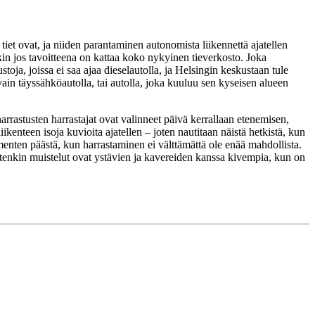
t ovat, ja niiden parantaminen autonomista liikennettä ajatellen
nkin jos tavoitteena on kattaa koko nykyinen tieverkosto. Joka
ja, joissa ei saa ajaa dieselautolla, ja Helsingin keskustaan tule
 vain täyssähköautolla, tai autolla, joka kuuluu sen kyseisen alueen
arrastusten harrastajat ovat valinneet päivä kerrallaan etenemisen,
liikenteen isoja kuvioita ajatellen – joten nautitaan näistä hetkistä, kun
menten päästä, kun harrastaminen ei välttämättä ole enää mahdollista.
muutenkin muistelut ovat ystävien ja kavereiden kanssa kivempia, kun on