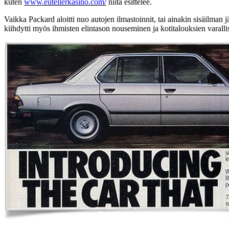
kuten
www.eutellerkasino.com/
niitä esittelee.
Vaikka Packard aloitti nuo autojen ilmastoinnit, tai ainakin sisäilman 
kiihdytti myös ihmisten elintason nouseminen ja kotitalouksien varal