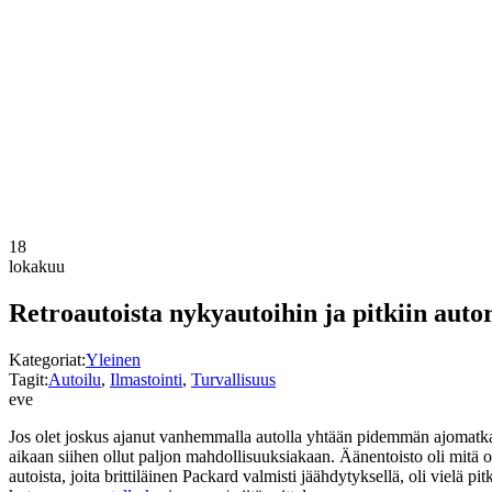
18
lokakuu
Retroautoista nykyautoihin ja pitkiin autor
Kategoriat:
Yleinen
Tagit:
Autoilu
,
Ilmastointi
,
Turvallisuus
eve
Jos olet joskus ajanut vanhemmalla autolla yhtään pidemmän ajomatkan, 
aikaan siihen ollut paljon mahdollisuuksiakaan. Äänentoisto oli mitä ol
autoista, joita brittiläinen Packard valmisti jäähdytyksellä, oli viel