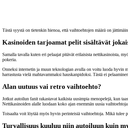
Tästä syystä on tietenkin hienoa, että vaihtoehtojen määrä on jättimäin
Kasinoiden tarjoamat pelit sisältävät jokai
Samalla tavalla kuten eri pelaajat pitävät erilaisista nettikasinoista, my
pokeria.
Onneksi internetin ja muun teknologian avulla on voitu luoda hyvin moni
harrastusta vielä mahtavammaksi hauskanpidoksi. Tästä ei pelaamine
Alan uutuus vai retro vaihtoehto?
Jotkut autoilun fanit rakastavat kaikista uusimpia menopelejä, kun ta
Nettikasinoiden alalle luodaan koko ajan enemmän uusia vaihtoehtoja, m
Toisaalta voit löytää myös hyvin perinteisiä vaihtoehtoja. Mikä tulee p
Turvallisuus kuuluu niin autoiluun kuin my