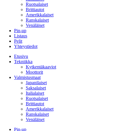
Ruotsalaiset
Brittiautot
Amerikkalaiset
Ranskalaiset
Venäläiset
Pin-up
Listaus
Pelit
Yhteystiedot
Etusivu
Tekniikka
Kytkentäkaaviot
Moottorit
Valmistusmaat
Japanilaiset
Saksalaiset
Italialaiset
Ruotsalaiset
Brittiautot
Amerikkalaiset
Ranskalaiset
Venäläiset
Pin-up