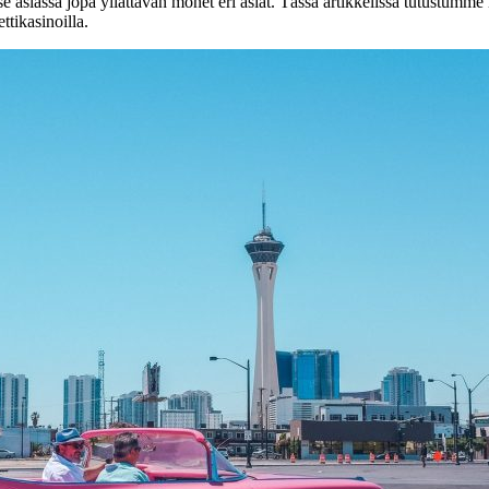
itse asiassa jopa yllättävän monet eri asiat. Tässä artikkelissa tutustumme
tikasinoilla.