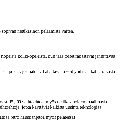
e sopivan nettikasinon pelaamista varten.
en nopeista kolikkopeleistä, kun taas toiset rakastavat jännittävää
ia pelejä, jos haluat. Tällä tavalla voit yhdistää kahta rakasta
rmasti löytää vaihtoehtoja myös nettikasinoiden maailmasta.
htoehtoja, jotka käyttävät kaikista uusinta teknologiaa.
 jatkaa retro hauskanpitoa myös pelatessa!