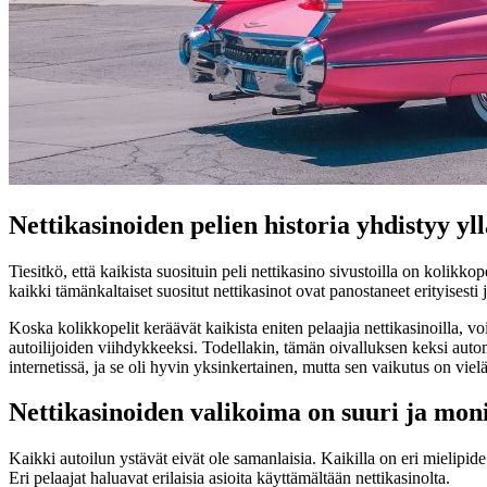
Nettikasinoiden pelien historia yhdistyy yll
Tiesitkö, että kaikista suosituin peli nettikasino sivustoilla on kolikkope
kaikki tämänkaltaiset suositut nettikasinot ovat panostaneet erityisesti 
Koska kolikkopelit keräävät kaikista eniten pelaajia nettikasinoilla, vo
autoilijoiden viihdykkeeksi. Todellakin, tämän oivalluksen keksi autom
internetissä, ja se oli hyvin yksinkertainen, mutta sen vaikutus on viel
Nettikasinoiden valikoima on suuri ja mon
Kaikki autoilun ystävät eivät ole samanlaisia. Kaikilla on eri mielipide
Eri pelaajat haluavat erilaisia asioita käyttämältään nettikasinolta.