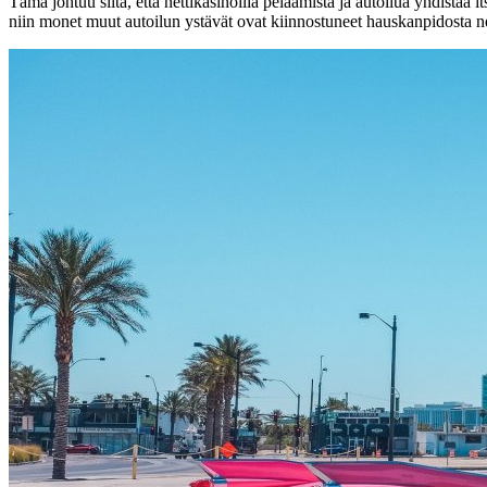
Tämä johtuu siitä, että nettikasinoilla pelaamista ja autoilua yhdistää 
niin monet muut autoilun ystävät ovat kiinnostuneet hauskanpidosta net