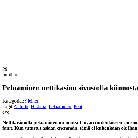
29
huhtikuu
Pelaaminen nettikasino sivustolla kiinnost
Kategoriat:
Yleinen
Tagit:
Autoilu
,
Historia
,
Pelaaminen
,
Pelit
eve
Nettikasinoilla pelaaminen on noussut aivan uudenlaiseen suosioon
fanit. Kun tutustut asiaan enemmän, tämä ei kuitenkaan ole ihan ni