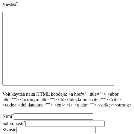
*
Viestisi
Voit käyttää näitä HTML koodeja: <a href="" title=""> <abbr
title=""> <acronym title=""> <b> <blockquote cite=""> <cite>
<code> <del datetime=""> <em> <i> <q cite=""> <strike> <strong>
*
Nimi
*
Sähköposti
Sivusto