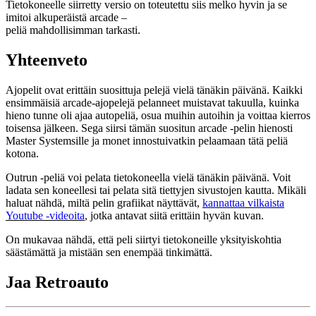
Tietokoneelle siirretty versio on toteutettu siis melko hyvin ja se
imitoi alkuperäistä arcade –
peliä mahdollisimman tarkasti.
Yhteenveto
Ajopelit ovat erittäin suosittuja pelejä vielä tänäkin päivänä. Kaikki
ensimmäisiä arcade-ajopelejä pelanneet muistavat takuulla, kuinka
hieno tunne oli ajaa autopeliä, osua muihin autoihin ja voittaa kierros
toisensa jälkeen. Sega siirsi tämän suositun arcade -pelin hienosti
Master Systemsille ja monet innostuivatkin pelaamaan tätä peliä
kotona.
Outrun -peliä voi pelata tietokoneella vielä tänäkin päivänä. Voit
ladata sen koneellesi tai pelata sitä tiettyjen sivustojen kautta. Mikäli
haluat nähdä, miltä pelin grafiikat näyttävät,
kannattaa vilkaista
Youtube -videoita
, jotka antavat siitä erittäin hyvän kuvan.
On mukavaa nähdä, että peli siirtyi tietokoneille yksityiskohtia
säästämättä ja mistään sen enempää tinkimättä.
Jaa Retroauto