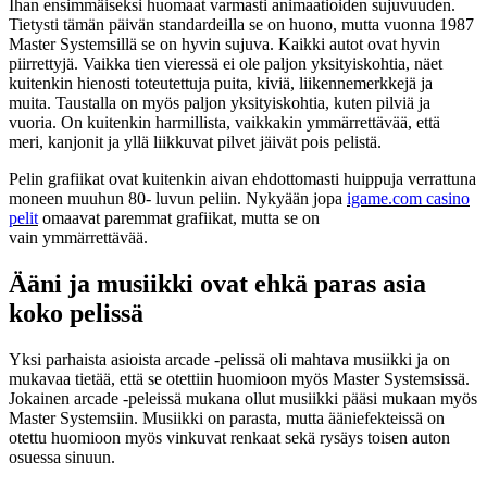
Ihan ensimmäiseksi huomaat varmasti animaatioiden sujuvuuden.
Tietysti tämän päivän standardeilla se on huono, mutta vuonna 1987
Master Systemsillä se on hyvin sujuva. Kaikki autot ovat hyvin
piirrettyjä. Vaikka tien vieressä ei ole paljon yksityiskohtia, näet
kuitenkin hienosti toteutettuja puita, kiviä, liikennemerkkejä ja
muita. Taustalla on myös paljon yksityiskohtia, kuten pilviä ja
vuoria. On kuitenkin harmillista, vaikkakin ymmärrettävää, että
meri, kanjonit ja yllä liikkuvat pilvet jäivät pois pelistä.
Pelin grafiikat ovat kuitenkin aivan ehdottomasti huippuja verrattuna
moneen muuhun 80- luvun peliin. Nykyään jopa
igame.com casino
pelit
omaavat paremmat grafiikat, mutta se on
vain ymmärrettävää.
Ääni ja musiikki ovat ehkä paras asia
koko pelissä
Yksi parhaista asioista arcade -pelissä oli mahtava musiikki ja on
mukavaa tietää, että se otettiin huomioon myös Master Systemsissä.
Jokainen arcade -peleissä mukana ollut musiikki pääsi mukaan myös
Master Systemsiin. Musiikki on parasta, mutta ääniefekteissä on
otettu huomioon myös vinkuvat renkaat sekä rysäys toisen auton
osuessa sinuun.