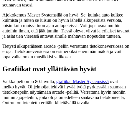
seuraavan tasosi.
Ajokokemus Master Systemsillä on hyvä. Se, kuinka auto kulkee
kulmista ja miten se luisuu on hyvin lähellä alkuperäistä versiota,
toisin kuin muissa tuon ajan autopeleissä. Voit jopa osua muihin
autoihin ilman, että jäät jumiin. Tiessä olevat viivat ja erilaiset tavarat
ja asiat tien vieressä antavat sinulle mahtavan nopeuden tunteen.
Tietysti alkuperäiseen arcade -peliin verrattuna tietokoneversiossa on
eroja. Tietokoneversiossa on esimerkiksi enemmän mäkiä ja voit
jopa valita oman musiikkisi valikosta.
Grafiikat ovat yllättävän hyvät
Vaikka peli on jo 80-luvulta,
grafiikat Master Systemsissä
ovat
melko hyvät. Ohjelmoijat tekivät hyvää työtä pyrkiessään saamaan
tietokonepelin näyttämään arcade -peliltä. Verrattuna hyvin moniin
muihin ajopeleihin, joita oli ja on edelleen saatavana tietokoneella,
Outrun on toteutettu erittäin kiitettävällä tavalla.