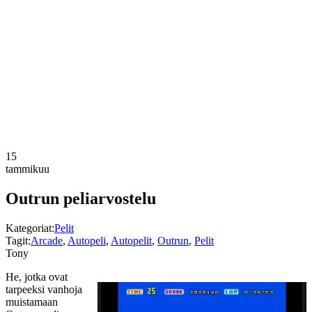
15
tammikuu
Outrun peliarvostelu
Kategoriat:
Pelit
Tagit:
Arcade
,
Autopeli
,
Autopelit
,
Outrun
,
Pelit
Tony
He, jotka ovat
tarpeeksi vanhoja
muistamaan