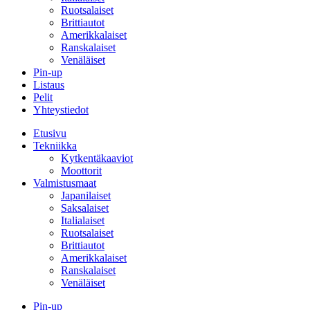
Ruotsalaiset
Brittiautot
Amerikkalaiset
Ranskalaiset
Venäläiset
Pin-up
Listaus
Pelit
Yhteystiedot
Etusivu
Tekniikka
Kytkentäkaaviot
Moottorit
Valmistusmaat
Japanilaiset
Saksalaiset
Italialaiset
Ruotsalaiset
Brittiautot
Amerikkalaiset
Ranskalaiset
Venäläiset
Pin-up