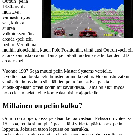
Outrun -pelin
1980-luvulta,
muistavat
varmasti myös
sen, kuinka
suuren
vaikutuksen tämä
arcade -peli teki
heihin. Verrattuna
muihin ajopeleihin, kuten Pole Positioniin, tämä uusi Outrun -peli oli
suorastaan uskomaton. Tämä peli aloitti uuden arcade -kauden, 3D
arcade -pelit.
Vuonna 1987 Sega muutti pelin Master Systems versiolle,
tavoitteenaan tuoda peli ihmisten omiin koteihin. He onnistuivatkin
siinä erittäin hyvin ja siitä lähtien pelin fanit saivat pelata
suosikkipeliään oman kodin mukavuudesta. Tämä oli alku myös
kotoa käsin pelattaville korkealaatuisille ajopeleille.
Millainen on pelin kulku?
Outrun on ajopeli, jossa pelataan kelloa vastaan. Pelissä on yhteensä
15 tasoa, mutta sinun pitää päästä läpi viidestä päästäksesi pelin
loppuun. Jokaisen tason lopussa on haarukka,
josta valitset, mihin suuntaan lähdet seuraavaksi. Se määrittelee