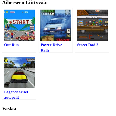
Aiheeseen Liittyvää:
Out Run
Power Drive
Street Rod 2
Rally
Legendaariset
autopelit
älypuhelimille
Vastaa