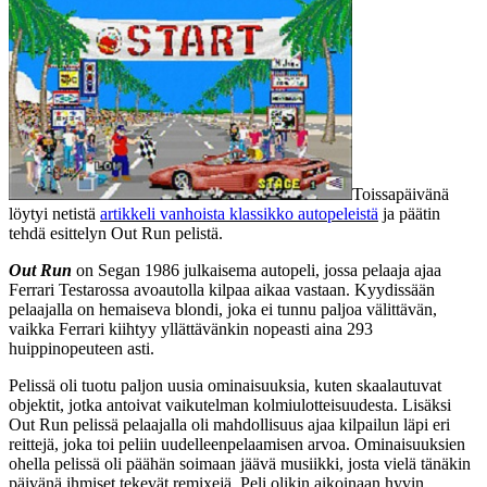
Toissapäivänä
löytyi netistä
artikkeli vanhoista klassikko autopeleistä
ja päätin
tehdä esittelyn Out Run pelistä.
Out Run
on Segan 1986 julkaisema autopeli, jossa pelaaja ajaa
Ferrari Testarossa avoautolla kilpaa aikaa vastaan. Kyydissään
pelaajalla on hemaiseva blondi, joka ei tunnu paljoa välittävän,
vaikka Ferrari kiihtyy yllättävänkin nopeasti aina 293
huippinopeuteen asti.
Pelissä oli tuotu paljon uusia ominaisuuksia, kuten skaalautuvat
objektit, jotka antoivat vaikutelman kolmiulotteisuudesta. Lisäksi
Out Run pelissä pelaajalla oli mahdollisuus ajaa kilpailun läpi eri
reittejä, joka toi peliin uudelleenpelaamisen arvoa. Ominaisuuksien
ohella pelissä oli päähän soimaan jäävä musiikki, josta vielä tänäkin
päivänä ihmiset tekevät remixejä. Peli olikin aikoinaan hyvin