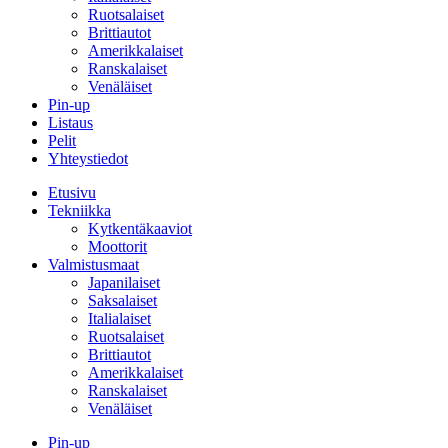
Ruotsalaiset
Brittiautot
Amerikkalaiset
Ranskalaiset
Venäläiset
Pin-up
Listaus
Pelit
Yhteystiedot
Etusivu
Tekniikka
Kytkentäkaaviot
Moottorit
Valmistusmaat
Japanilaiset
Saksalaiset
Italialaiset
Ruotsalaiset
Brittiautot
Amerikkalaiset
Ranskalaiset
Venäläiset
Pin-up