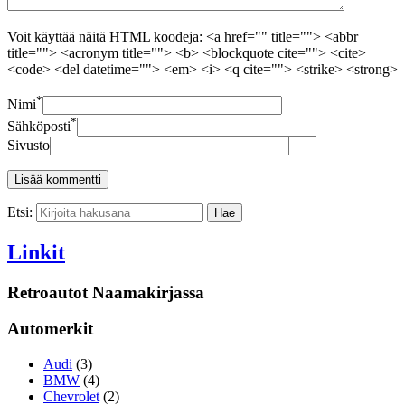
Voit käyttää näitä HTML koodeja: <a href="" title=""> <abbr
title=""> <acronym title=""> <b> <blockquote cite=""> <cite>
<code> <del datetime=""> <em> <i> <q cite=""> <strike> <strong>
*
Nimi
*
Sähköposti
Sivusto
Etsi:
Linkit
Retroautot Naamakirjassa
Automerkit
Audi
(3)
BMW
(4)
Chevrolet
(2)