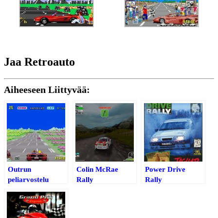
Jaa Retroauto
Aiheeseen Liittyvää:
Outrun
Colin McRae
Power Drive
peliarvostelu
Rally
Rally