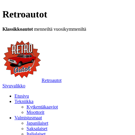
Retroautot
Klassikkoautot
menneiltä vuosikymmeniltä
Retroautot
Sivuvalikko
Etusivu
Tekniikka
Kytkentäkaaviot
Moottorit
Valmistusmaat
Japanilaiset
Saksalaiset
Italialaiset