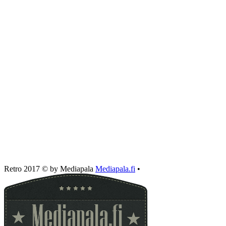
Retro 2017 © by Mediapala
Mediapala.fi
•