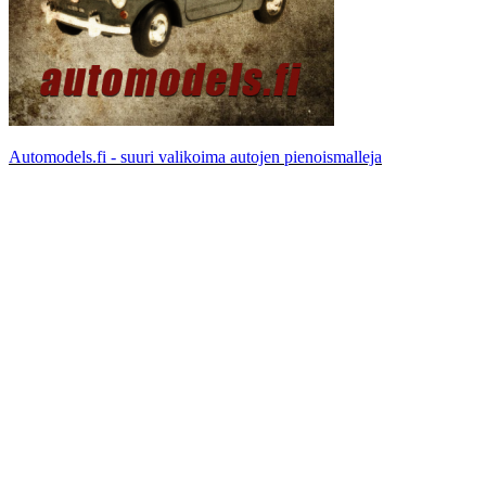
Automodels.fi - suuri valikoima autojen pienoismalleja