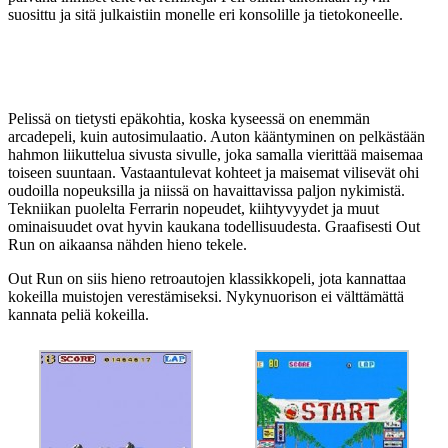
suosittu ja sitä julkaistiin monelle eri konsolille ja tietokoneelle.
Pelissä on tietysti epäkohtia, koska kyseessä on enemmän
arcadepeli, kuin autosimulaatio. Auton kääntyminen on pelkästään
hahmon liikuttelua sivusta sivulle, joka samalla vierittää maisemaa
toiseen suuntaan. Vastaantulevat kohteet ja maisemat vilisevät ohi
oudoilla nopeuksilla ja niissä on havaittavissa paljon nykimistä.
Tekniikan puolelta Ferrarin nopeudet, kiihtyvyydet ja muut
ominaisuudet ovat hyvin kaukana todellisuudesta. Graafisesti Out
Run on aikaansa nähden hieno tekele.
Out Run on siis hieno retroautojen klassikkopeli, jota kannattaa
kokeilla muistojen verestämiseksi. Nykynuorison ei välttämättä
kannata peliä kokeilla.