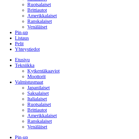
Ruotsalaiset
Brittiautot
Amerikkalaiset
Ranskalaiset
Venäläiset
Pin-up
Listaus
Pelit
Yhteystiedot
Etusivu
Tekniikka
Kytkentäkaaviot
Moottorit
Valmistusmaat
Japanilaiset
Saksalaiset
Italialaiset
Ruotsalaiset
Brittiautot
Amerikkalaiset
Ranskalaiset
Venäläiset
Pin-up