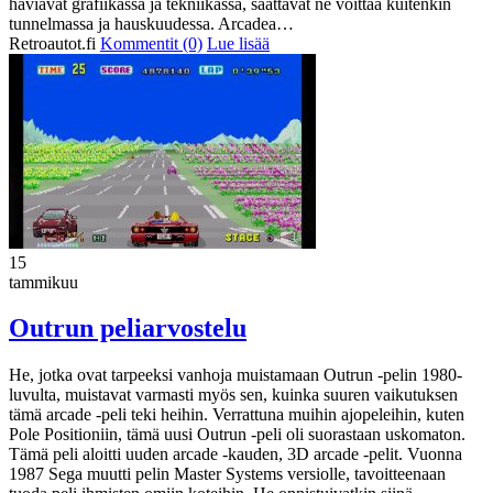
häviävät grafiikassa ja tekniikassa, saattavat ne voittaa kuitenkin
tunnelmassa ja hauskuudessa. Arcadea…
Retroautot.fi
Kommentit (0)
Lue lisää
15
tammikuu
Outrun peliarvostelu
He, jotka ovat tarpeeksi vanhoja muistamaan Outrun -pelin 1980-
luvulta, muistavat varmasti myös sen, kuinka suuren vaikutuksen
tämä arcade -peli teki heihin. Verrattuna muihin ajopeleihin, kuten
Pole Positioniin, tämä uusi Outrun -peli oli suorastaan uskomaton.
Tämä peli aloitti uuden arcade -kauden, 3D arcade -pelit. Vuonna
1987 Sega muutti pelin Master Systems versiolle, tavoitteenaan