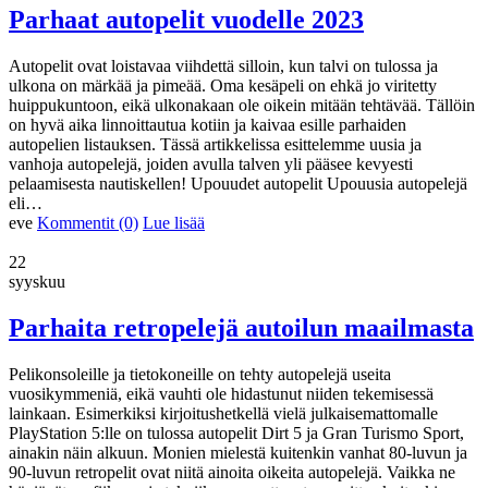
Parhaat autopelit vuodelle 2023
Autopelit ovat loistavaa viihdettä silloin, kun talvi on tulossa ja
ulkona on märkää ja pimeää. Oma kesäpeli on ehkä jo viritetty
huippukuntoon, eikä ulkonakaan ole oikein mitään tehtävää. Tällöin
on hyvä aika linnoittautua kotiin ja kaivaa esille parhaiden
autopelien listauksen. Tässä artikkelissa esittelemme uusia ja
vanhoja autopelejä, joiden avulla talven yli pääsee kevyesti
pelaamisesta nautiskellen! Upouudet autopelit Upouusia autopelejä
eli…
eve
Kommentit (0)
Lue lisää
22
syyskuu
Parhaita retropelejä autoilun maailmasta
Pelikonsoleille ja tietokoneille on tehty autopelejä useita
vuosikymmeniä, eikä vauhti ole hidastunut niiden tekemisessä
lainkaan. Esimerkiksi kirjoitushetkellä vielä julkaisemattomalle
PlayStation 5:lle on tulossa autopelit Dirt 5 ja Gran Turismo Sport,
ainakin näin alkuun. Monien mielestä kuitenkin vanhat 80-luvun ja
90-luvun retropelit ovat niitä ainoita oikeita autopelejä. Vaikka ne