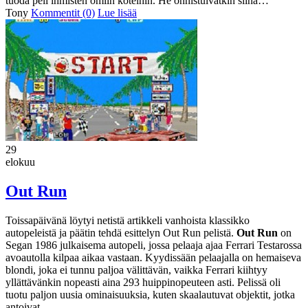
tuoda peli ihmisten omiin koteihin. He onnistuivatkin siinä…
Tony
Kommentit (0)
Lue lisää
29
elokuu
Out Run
Toissapäivänä löytyi netistä artikkeli vanhoista klassikko
autopeleistä ja päätin tehdä esittelyn Out Run pelistä.
Out Run
on
Segan 1986 julkaisema autopeli, jossa pelaaja ajaa Ferrari Testarossa
avoautolla kilpaa aikaa vastaan. Kyydissään pelaajalla on hemaiseva
blondi, joka ei tunnu paljoa välittävän, vaikka Ferrari kiihtyy
yllättävänkin nopeasti aina 293 huippinopeuteen asti. Pelissä oli
tuotu paljon uusia ominaisuuksia, kuten skaalautuvat objektit, jotka
antoivat…