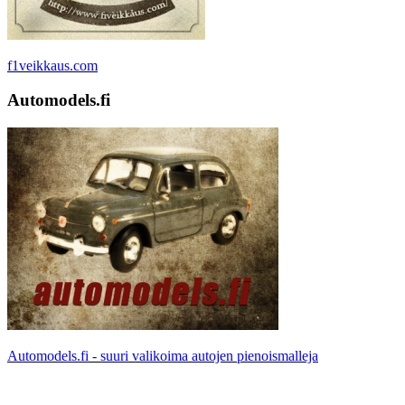
f1veikkaus.com
Automodels.fi
Automodels.fi - suuri valikoima autojen pienoismalleja