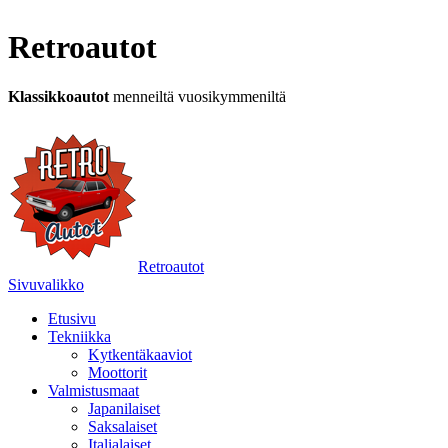
Retroautot
Klassikkoautot
menneiltä vuosikymmeniltä
Retroautot
Sivuvalikko
Etusivu
Tekniikka
Kytkentäkaaviot
Moottorit
Valmistusmaat
Japanilaiset
Saksalaiset
Italialaiset