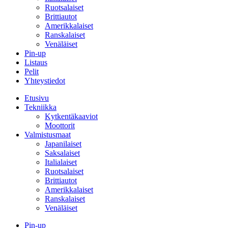
Ruotsalaiset
Brittiautot
Amerikkalaiset
Ranskalaiset
Venäläiset
Pin-up
Listaus
Pelit
Yhteystiedot
Etusivu
Tekniikka
Kytkentäkaaviot
Moottorit
Valmistusmaat
Japanilaiset
Saksalaiset
Italialaiset
Ruotsalaiset
Brittiautot
Amerikkalaiset
Ranskalaiset
Venäläiset
Pin-up