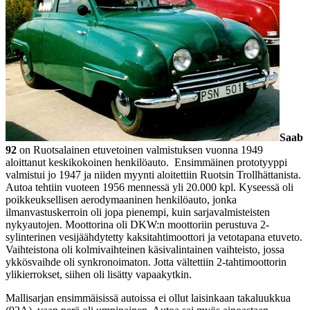
Saab
92
on Ruotsalainen etuvetoinen valmistuksen vuonna 1949
aloittanut keskikokoinen henkilöauto. Ensimmäinen prototyyppi
valmistui jo 1947 ja niiden myynti aloitettiin Ruotsin Trollhättanista.
Autoa tehtiin vuoteen 1956 mennessä yli 20.000 kpl. Kyseessä oli
poikkeuksellisen aerodymaaninen henkilöauto, jonka
ilmanvastuskerroin oli jopa pienempi, kuin sarjavalmisteisten
nykyautojen. Moottorina oli DKW:n moottoriin perustuva 2-
sylinterinen vesijäähdytetty kaksitahtimoottori ja vetotapana etuveto.
Vaihteistona oli kolmivaihteinen käsivalintainen vaihteisto, jossa
ykkösvaihde oli synkronoimaton. Jotta vältettiin 2-tahtimoottorin
ylikierrokset, siihen oli lisätty vapaakytkin.
Mallisarjan ensimmäisissä autoissa ei ollut laisinkaan takaluukkua