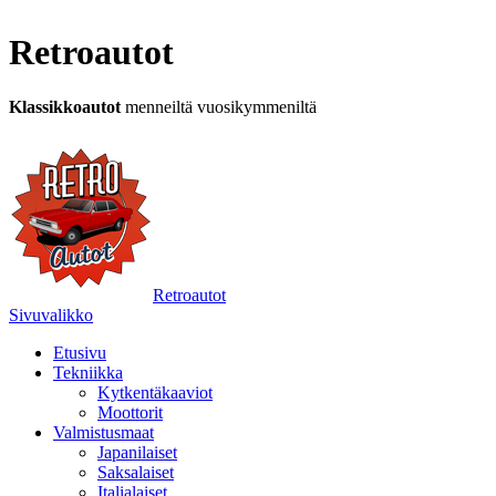
Retroautot
Klassikkoautot
menneiltä vuosikymmeniltä
Retroautot
Sivuvalikko
Etusivu
Tekniikka
Kytkentäkaaviot
Moottorit
Valmistusmaat
Japanilaiset
Saksalaiset
Italialaiset