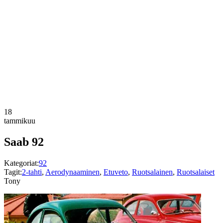
18
tammikuu
Saab 92
Kategoriat:
92
Tagit:
2-tahti
,
Aerodynaaminen
,
Etuveto
,
Ruotsalainen
,
Ruotsalaiset
Tony