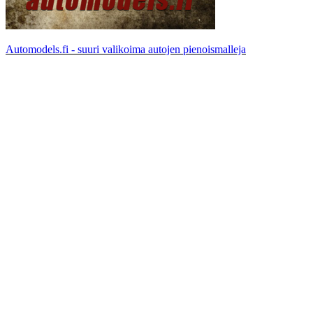
Automodels.fi - suuri valikoima autojen pienoismalleja