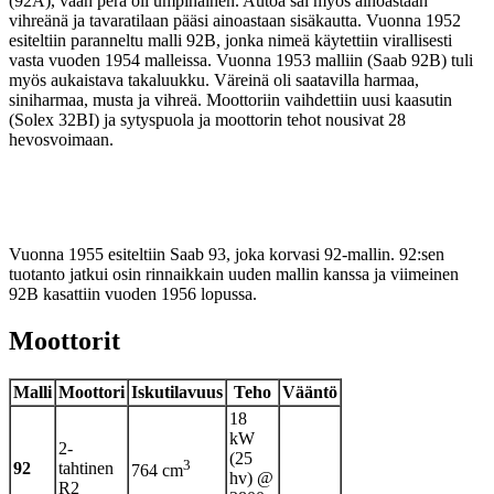
(92A), vaan perä oli umpinainen. Autoa sai myös ainoastaan
vihreänä ja tavaratilaan pääsi ainoastaan sisäkautta. Vuonna 1952
esiteltiin paranneltu malli 92B, jonka nimeä käytettiin virallisesti
vasta vuoden 1954 malleissa. Vuonna 1953 malliin (Saab 92B) tuli
myös aukaistava takaluukku. Väreinä oli saatavilla harmaa,
siniharmaa, musta ja vihreä. Moottoriin vaihdettiin uusi kaasutin
(Solex 32BI) ja sytyspuola ja moottorin tehot nousivat 28
hevosvoimaan.
Vuonna 1955 esiteltiin Saab 93, joka korvasi 92-mallin. 92:sen
tuotanto jatkui osin rinnaikkain uuden mallin kanssa ja viimeinen
92B kasattiin vuoden 1956 lopussa.
Moottorit
Malli
Moottori
Iskutilavuus
Teho
Vääntö
18
kW
2-
(25
3
92
tahtinen
764 cm
hv) @
R2