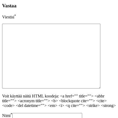
Vastaa
*
Viestisi
Voit käyttää näitä HTML koodeja: <a href="" title=""> <abbr
title=""> <acronym title=""> <b> <blockquote cite=""> <cite>
<code> <del datetime=""> <em> <i> <q cite=""> <strike> <strong>
*
Nimi