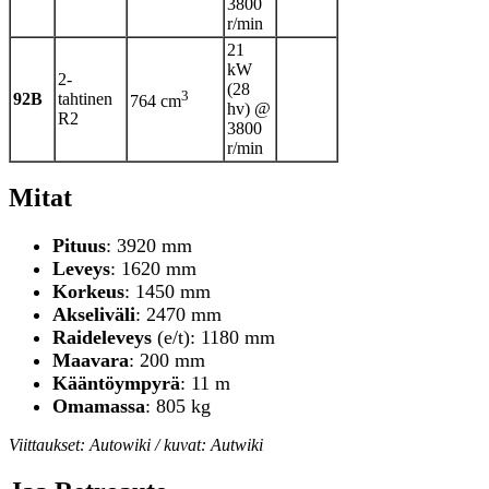
3800
r/min
21
kW
2-
(28
3
92B
tahtinen
764 cm
hv) @
R2
3800
r/min
Mitat
Pituus
: 3920 mm
Leveys
: 1620 mm
Korkeus
: 1450 mm
Akseliväli
: 2470 mm
Raideleveys
(e/t): 1180 mm
Maavara
: 200 mm
Kääntöympyrä
: 11 m
Omamassa
: 805 kg
Viittaukset: Autowiki / kuvat: Autwiki