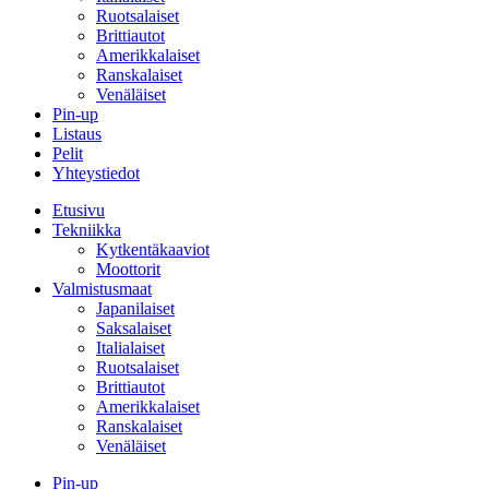
Ruotsalaiset
Brittiautot
Amerikkalaiset
Ranskalaiset
Venäläiset
Pin-up
Listaus
Pelit
Yhteystiedot
Etusivu
Tekniikka
Kytkentäkaaviot
Moottorit
Valmistusmaat
Japanilaiset
Saksalaiset
Italialaiset
Ruotsalaiset
Brittiautot
Amerikkalaiset
Ranskalaiset
Venäläiset
Pin-up