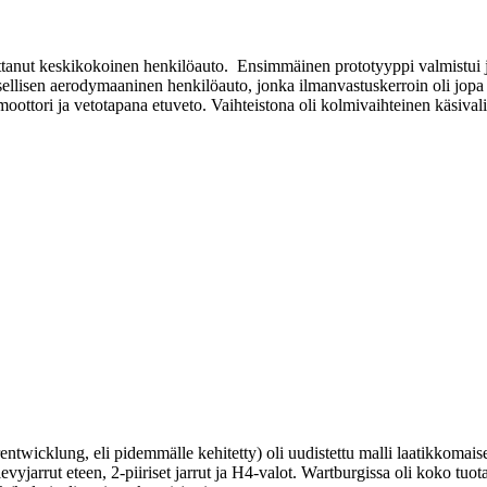
anut keskikokoinen henkilöauto. Ensimmäinen prototyyppi valmistui jo 1
ellisen aerodymaaninen henkilöauto, jonka ilmanvastuskerroin oli jopa 
oottori ja vetotapana etuveto. Vaihteistona oli kolmivaihteinen käsival
twicklung, eli pidemmälle kehitetty) oli uudistettu malli laatikkomaise
vyjarrut eteen, 2-piiriset jarrut ja H4-valot. Wartburgissa oli koko tuotan