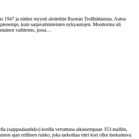
947 ja niiden myynti aloitettiin Ruotsin Trollhättanista. Autoa
pienempi, kuin sarjavalmisteisten nykyautojen. Moottorina oli
intainen vaihteisto, jossa…
lla (saippualaatikko) korilla verrattuna aikaisempaan 353-malliin,
non ajan erillinen runko, joka tarkoittaa ettei kori ollut itsekantava.