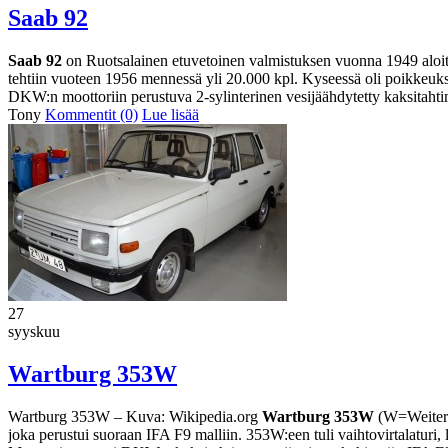
Saab 92
Saab 92
on Ruotsalainen etuvetoinen valmistuksen vuonna 1949 aloitt
tehtiin vuoteen 1956 mennessä yli 20.000 kpl. Kyseessä oli poikkeuks
DKW:n moottoriin perustuva 2-sylinterinen vesijäähdytetty kaksitahtim
Tony
Kommentit (0)
Lue lisää
27
syyskuu
Wartburg 353W
Wartburg 353W – Kuva: Wikipedia.org
Wartburg 353W
(W=Weiteren
joka perustui suoraan IFA F9 malliin. 353W:een tuli vaihtovirtalaturi, le