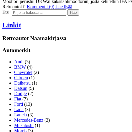
Moottori perustui DKW:n kaksitahtimoottoriin, josta kehitettiin IFA F
Retroautot.fi
Kommentit (0)
Lue lisää
Etsi:
Linkit
Retroautot Naamakirjassa
Automerkit
Audi
(3)
BMW
(4)
Chevrolet
(2)
Citroen
(1)
Daihatsu
(1)
Datsun
(5)
Dodge
(2)
Fiat
(7)
Ford
(13)
Lada
(3)
Lancia
(3)
Mercedes-Benz
(3)
Mitsubishi
(1)
Morris
(3)