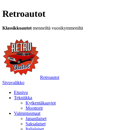
Retroautot
Klassikkoautot
menneiltä vuosikymmeniltä
Retroautot
Sivuvalikko
Etusivu
Tekniikka
Kytkentäkaaviot
Moottorit
Valmistusmaat
Japanilaiset
Saksalaiset
Italialaiset