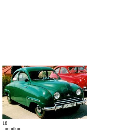
18
tammikuu