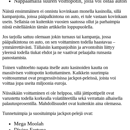
Nappaamalla suuren voittopotin, jolla voi ostaa auton
Näistä ensimmäinen ei onnistu kovinkaan monella kasinolla, sillä
kampanjoita, joissa pääpalkintona on auto, ei tule vastaan kovinkaan
usein. Sellaisia on kuitenkin vuosien saatossa ollut ja parhaimpia
niistä esitelläänkin tämän artikkelin loppupuolella.
Jos tarjolla sattuu olemaan jokin turnaus tai kampanja, jossa
pääpalkintona on auto, on sen voittaminen todella haastavaa –
ymmärrettävästi. Tällaisiin kampanjoihin ja arvontoihin liittyy
yleensä todella tiukat ehdot ja ne vaativat pelaajalta runsasta
panostamista.
Toinen vaihtoehto napata itselle auto kasinoiden kautta on
massiivisen voittopotin kotiuttaminen. Kaikkein suurimpia
voittosummat ovat progressiivisissa jackpot-peleissä, joista voi
voittaa jopa useita miljoonia euroja.
Niissäkään voittaminen ei ole helppoa, sillä jättipottipelit ovat
varustettu todella korkealla volatiliteetilla sekä verrattain alhaisella
palautusprosentilla. Mahdollisuudet ovat kuitenkin aina olemassa.
Tunnetuimpia ja suosituimpia jackpot-pelejä ovat:
Mega Moolah
Divine Fortune