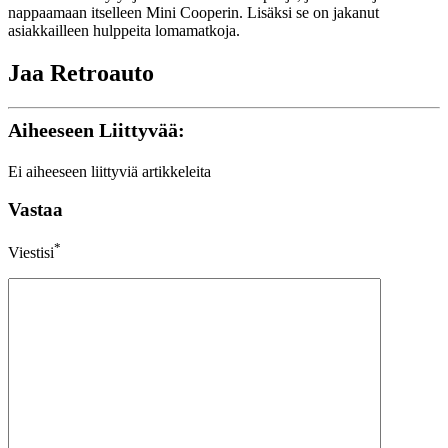
nappaamaan itselleen Mini Cooperin. Lisäksi se on jakanut
asiakkailleen hulppeita lomamatkoja.
Jaa Retroauto
Aiheeseen Liittyvää:
Ei aiheeseen liittyviä artikkeleita
Vastaa
*
Viestisi