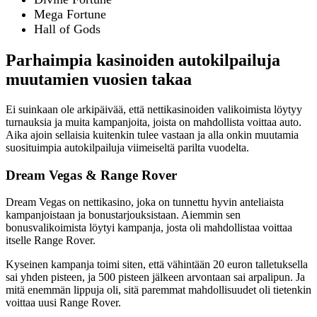
Mega Fortune
Hall of Gods
Parhaimpia kasinoiden autokilpailuja
muutamien vuosien takaa
Ei suinkaan ole arkipäivää, että nettikasinoiden valikoimista löytyy
turnauksia ja muita kampanjoita, joista on mahdollista voittaa auto.
Aika ajoin sellaisia kuitenkin tulee vastaan ja alla onkin muutamia
suosituimpia autokilpailuja viimeiseltä parilta vuodelta.
Dream Vegas & Range Rover
Dream Vegas on nettikasino, joka on tunnettu hyvin anteliaista
kampanjoistaan ja bonustarjouksistaan. Aiemmin sen
bonusvalikoimista löytyi kampanja, josta oli mahdollistaa voittaa
itselle Range Rover.
Kyseinen kampanja toimi siten, että vähintään 20 euron talletuksella
sai yhden pisteen, ja 500 pisteen jälkeen arvontaan sai arpalipun. Ja
mitä enemmän lippuja oli, sitä paremmat mahdollisuudet oli tietenkin
voittaa uusi Range Rover.