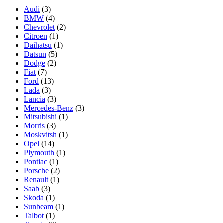
Audi
(3)
BMW
(4)
Chevrolet
(2)
Citroen
(1)
Daihatsu
(1)
Datsun
(5)
Dodge
(2)
Fiat
(7)
Ford
(13)
Lada
(3)
Lancia
(3)
Mercedes-Benz
(3)
Mitsubishi
(1)
Morris
(3)
Moskvitsh
(1)
Opel
(14)
Plymouth
(1)
Pontiac
(1)
Porsche
(2)
Renault
(1)
Saab
(3)
Skoda
(1)
Sunbeam
(1)
Talbot
(1)