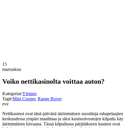
15
marraskuu
Voiko nettikasinolta voittaa auton?
Kategoriat:
Yleinen
Tagit:
Mini Cooper
,
Range Rover
eve
Nettikasinot ovat tänä päivänä äärimmäisen suosittuja rahapelaajien
keskuudessa ympäri maailmaa ja siksi kasinosivustojen kilpailu käy
äärimmäisen kiivaana. Tässä kilpailussa pärjätäkseen kasinot ovat