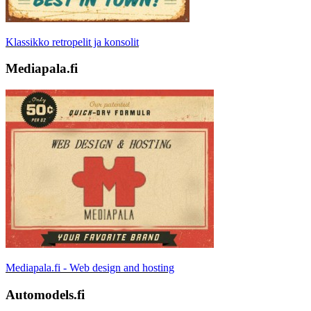
Klassikko retropelit ja konsolit
Mediapala.fi
Mediapala.fi - Web design and hosting
Automodels.fi