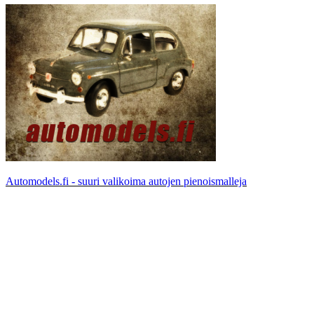
Automodels.fi - suuri valikoima autojen pienoismalleja