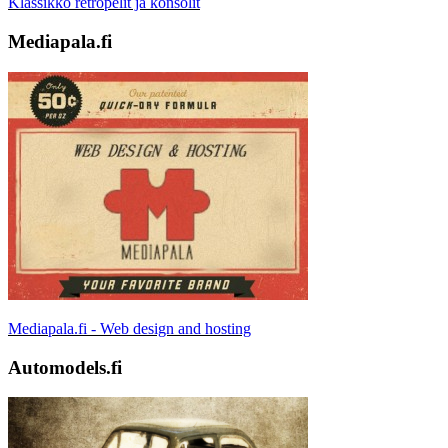
Klassikko retropelit ja konsolit
Mediapala.fi
Mediapala.fi - Web design and hosting
Automodels.fi