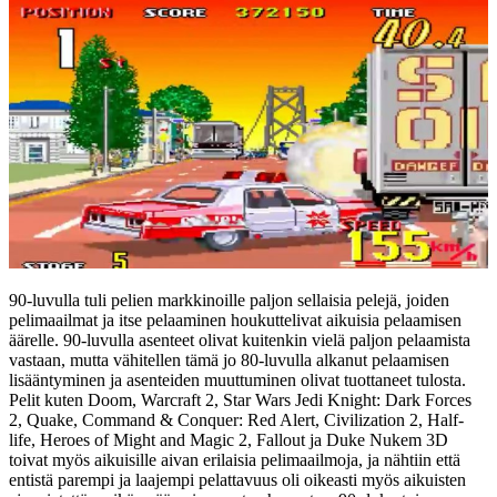
90-luvulla tuli pelien markkinoille paljon sellaisia pelejä, joiden
pelimaailmat ja itse pelaaminen houkuttelivat aikuisia pelaamisen
äärelle. 90-luvulla asenteet olivat kuitenkin vielä paljon pelaamista
vastaan, mutta vähitellen tämä jo 80-luvulla alkanut pelaamisen
lisääntyminen ja asenteiden muuttuminen olivat tuottaneet tulosta.
Pelit kuten Doom, Warcraft 2, Star Wars Jedi Knight: Dark Forces
2, Quake, Command & Conquer: Red Alert, Civilization 2, Half-
life, Heroes of Might and Magic 2, Fallout ja Duke Nukem 3D
toivat myös aikuisille aivan erilaisia pelimaailmoja, ja nähtiin että
entistä parempi ja laajempi pelattavuus oli oikeasti myös aikuisten