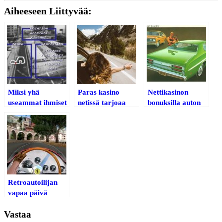
Aiheeseen Liittyvää:
Miksi yhä
Paras kasino
Nettikasinon
useammat ihmiset
netissä tarjoaa
bonuksilla auton
pelaavat
hauskanpitoa
remontointiin
nettipelejä – 6
pitkille
tärkeintä syytä
automatkoille
Retroautoilijan
vapaa päivä
Vastaa