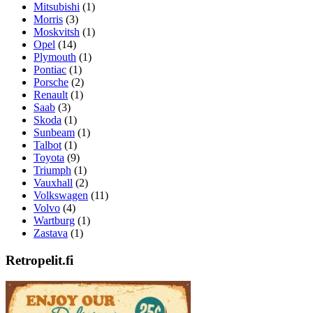
Mitsubishi
(1)
Morris
(3)
Moskvitsh
(1)
Opel
(14)
Plymouth
(1)
Pontiac
(1)
Porsche
(2)
Renault
(1)
Saab
(3)
Skoda
(1)
Sunbeam
(1)
Talbot
(1)
Toyota
(9)
Triumph
(1)
Vauxhall
(2)
Volkswagen
(11)
Volvo
(4)
Wartburg
(1)
Zastava
(1)
Retropelit.fi