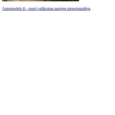
Automodels.fi - suuri valikoima autojen pienoismalleja