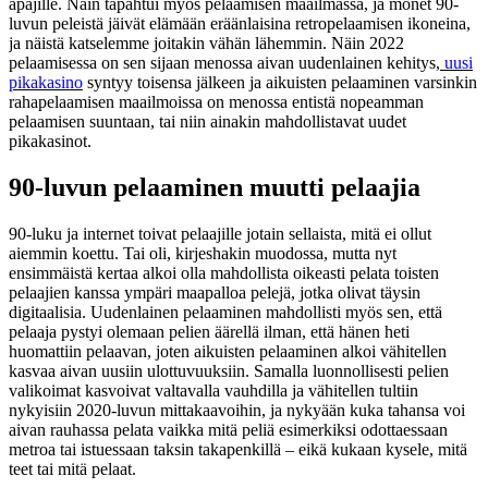
apajille. Näin tapahtui myös pelaamisen maailmassa, ja monet 90-
luvun peleistä jäivät elämään eräänlaisina retropelaamisen ikoneina,
ja näistä katselemme joitakin vähän lähemmin. Näin 2022
pelaamisessa on sen sijaan menossa aivan uudenlainen kehitys,
uusi
pikakasino
syntyy toisensa jälkeen ja aikuisten pelaaminen varsinkin
rahapelaamisen maailmoissa on menossa entistä nopeamman
pelaamisen suuntaan, tai niin ainakin mahdollistavat uudet
pikakasinot.
90-luvun pelaaminen muutti pelaajia
90-luku ja internet toivat pelaajille jotain sellaista, mitä ei ollut
aiemmin koettu. Tai oli, kirjeshakin muodossa, mutta nyt
ensimmäistä kertaa alkoi olla mahdollista oikeasti pelata toisten
pelaajien kanssa ympäri maapalloa pelejä, jotka olivat täysin
digitaalisia. Uudenlainen pelaaminen mahdollisti myös sen, että
pelaaja pystyi olemaan pelien äärellä ilman, että hänen heti
huomattiin pelaavan, joten aikuisten pelaaminen alkoi vähitellen
kasvaa aivan uusiin ulottuvuuksiin. Samalla luonnollisesti pelien
valikoimat kasvoivat valtavalla vauhdilla ja vähitellen tultiin
nykyisiin 2020-luvun mittakaavoihin, ja nykyään kuka tahansa voi
aivan rauhassa pelata vaikka mitä peliä esimerkiksi odottaessaan
metroa tai istuessaan taksin takapenkillä – eikä kukaan kysele, mitä
teet tai mitä pelaat.