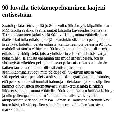
90-luvulla tietokonepelaaminen laajeni
entisestään
Saatoit pelata Tetris- peliä jo 80-luvulla. Siinä myös kilpailtiin ihan
MM-tasolla saakka, ja sinä saatoit kilpailla kavereidesi kanssa ja
Tetris-pelaaminen jatkui vielä 90-luvullakin, mutta vähitellen sen
tilalle alkoi tulla erilaisia pelejä – varsinkin siksi, kun pelaajille tuli
lisää ikää, haluttiin pelata erilaisia, kehittyneempiä pelejä ja 90-luku
mahdollisti tämän vähitellen. 90-luvulla nimittäin alkoi tulla myös
erilaisia hybiridipelejä, joissa yhdistettiin esimerkiksi elokuvat ja
pelaaminen, ja entistä enemmän tuli myös urheilupelejä, joissa
yhdistyivät oikeiden pelaajien kasvot pelaamisen kanssa – tämän
kaiken taustalla oli luonnollisesti entistä paremmat
grafiikkaominaisuudet, mitä peleissä oli. 90-luvun alussa vain
videopeleissä eli pelisaleissa oli sen luokan grafiikkaominaisuudet,
että peleissä oikeasti tunnisti hahmoja – tietokone- ja konsolipelien
hahmot olivat sitten huomattavasti yksinkertaisempia ja niiden
liikkeet samoin – mutta vähitellen 90-luvun aikana tekniikka kehittyi
ja niin pelien grafiikat kuin äänimaailmat alkoivat saavuttaa
alkuperäisten videopelien tasoa. Tämän seurauksena tietenkin kävi
kuten kävi, eli videopelien salit ja huoneet vähitellen katosivat
markkinoilta.