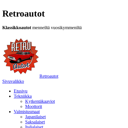
Retroautot
Klassikkoautot
menneiltä vuosikymmeniltä
Retroautot
Sivuvalikko
Etusivu
Tekniikka
Kytkentäkaaviot
Moottorit
Valmistusmaat
Japanilaiset
Saksalaiset
Italialaiset