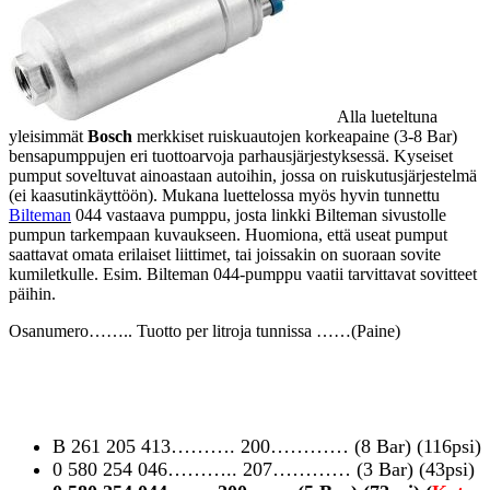
Alla lueteltuna
yleisimmät
Bosch
merkkiset ruiskuautojen korkeapaine (3-8 Bar)
bensapumppujen eri tuottoarvoja parhausjärjestyksessä. Kyseiset
pumput soveltuvat ainoastaan autoihin, jossa on ruiskutusjärjestelmä
(ei kaasutinkäyttöön). Mukana luettelossa myös hyvin tunnettu
Bilteman
044 vastaava pumppu, josta linkki Bilteman sivustolle
pumpun tarkempaan kuvaukseen. Huomiona, että useat pumput
saattavat omata erilaiset liittimet, tai joissakin on suoraan sovite
kumiletkulle. Esim. Bilteman 044-pumppu vaatii tarvittavat sovitteet
päihin.
Osanumero…….. Tuotto per litroja tunnissa ……(Paine)
B 261 205 413………. 200………… (8 Bar) (116psi)
0 580 254 046……….. 207………… (3 Bar) (43psi)