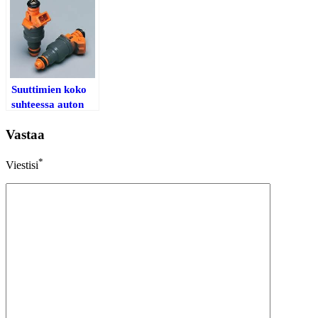
Suuttimien koko
suhteessa auton
tehoon
Vastaa
*
Viestisi