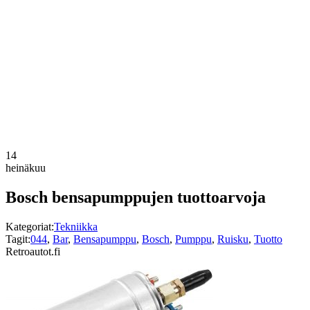
14
heinäkuu
Bosch bensapumppujen tuottoarvoja
Kategoriat:
Tekniikka
Tagit:
044
,
Bar
,
Bensapumppu
,
Bosch
,
Pumppu
,
Ruisku
,
Tuotto
Retroautot.fi