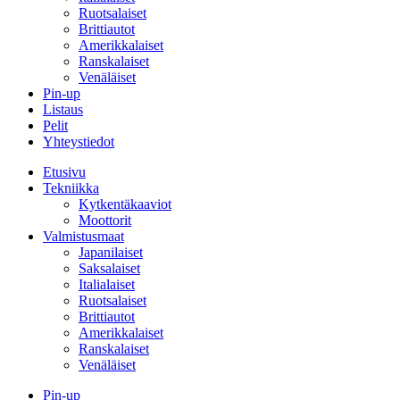
Ruotsalaiset
Brittiautot
Amerikkalaiset
Ranskalaiset
Venäläiset
Pin-up
Listaus
Pelit
Yhteystiedot
Etusivu
Tekniikka
Kytkentäkaaviot
Moottorit
Valmistusmaat
Japanilaiset
Saksalaiset
Italialaiset
Ruotsalaiset
Brittiautot
Amerikkalaiset
Ranskalaiset
Venäläiset
Pin-up