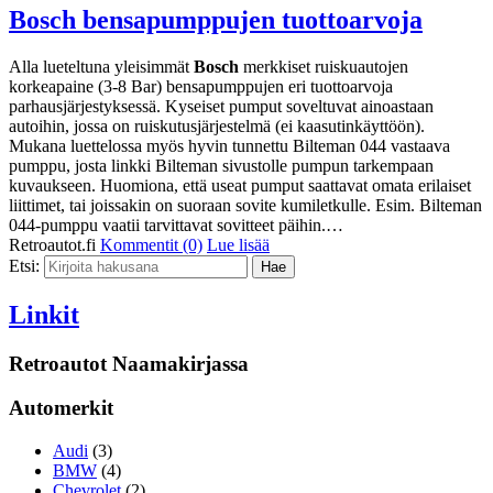
Bosch bensapumppujen tuottoarvoja
Alla lueteltuna yleisimmät
Bosch
merkkiset ruiskuautojen
korkeapaine (3-8 Bar) bensapumppujen eri tuottoarvoja
parhausjärjestyksessä. Kyseiset pumput soveltuvat ainoastaan
autoihin, jossa on ruiskutusjärjestelmä (ei kaasutinkäyttöön).
Mukana luettelossa myös hyvin tunnettu Bilteman 044 vastaava
pumppu, josta linkki Bilteman sivustolle pumpun tarkempaan
kuvaukseen. Huomiona, että useat pumput saattavat omata erilaiset
liittimet, tai joissakin on suoraan sovite kumiletkulle. Esim. Bilteman
044-pumppu vaatii tarvittavat sovitteet päihin.…
Retroautot.fi
Kommentit (0)
Lue lisää
Etsi:
Linkit
Retroautot Naamakirjassa
Automerkit
Audi
(3)
BMW
(4)
Chevrolet
(2)