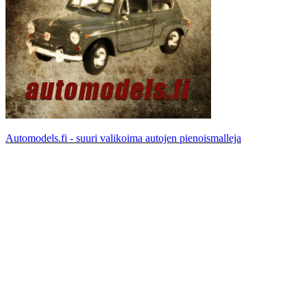
Automodels.fi - suuri valikoima autojen pienoismalleja