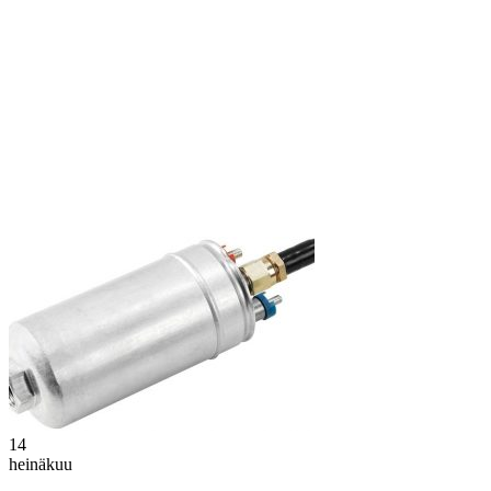
14
heinäkuu