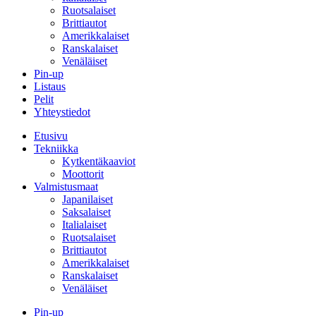
Ruotsalaiset
Brittiautot
Amerikkalaiset
Ranskalaiset
Venäläiset
Pin-up
Listaus
Pelit
Yhteystiedot
Etusivu
Tekniikka
Kytkentäkaaviot
Moottorit
Valmistusmaat
Japanilaiset
Saksalaiset
Italialaiset
Ruotsalaiset
Brittiautot
Amerikkalaiset
Ranskalaiset
Venäläiset
Pin-up