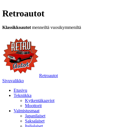
Retroautot
Klassikkoautot
menneiltä vuosikymmeniltä
Retroautot
Sivuvalikko
Etusivu
Tekniikka
Kytkentäkaaviot
Moottorit
Valmistusmaat
Japanilaiset
Saksalaiset
Italialaiset