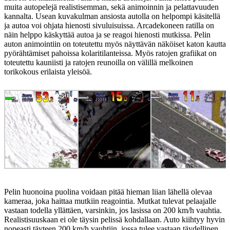
muita autopelejä realistisemman, sekä animoinnin ja pelattavuuden
kannalta. Usean kuvakulman ansiosta autolla on helpompi käsitellä
ja autoa voi ohjata hienosti sivuluisuissa. Arcadekoneen ratilla on
näin helppo käskyttää autoa ja se reagoi hienosti mutkissa. Pelin
auton animointiin on toteutettu myös näyttävän näköiset katon kautta
pyörähtämiset pahoissa kolaritilanteissa. Myös ratojen grafiikat on
toteutettu kauniisti ja ratojen reunoilla on välillä melkoinen
torikokous erilaista yleisöä.
Pelin huonoina puolina voidaan pitää hieman liian lähellä olevaa
kameraa, joka haittaa mutkiin reagointia. Mutkat tulevat pelaajalle
vastaan todella yllättäen, varsinkin, jos lasissa on 200 km/h vauhtia.
Realistisuuskaan ei ole täysin pelissä kohdallaan. Auto kiihtyy hyvin
nopeasti täyteen 200 km/h vauhtiin, jossa tulee vastaan täydellinen