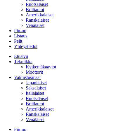
Ruotsalaiset
Brittiautot
Amerikkalaiset
Ranskalaiset
Venäläiset
Pin-up
Listaus
Pelit
Yhteystiedot
Etusivu
Tekniikka
Kytkentäkaaviot
Moottorit
Valmistusmaat
Japanilaiset
Saksalaiset
Italialaiset
Ruotsalaiset
Brittiautot
Amerikkalaiset
Ranskalaiset
Venäläiset
Pin-up