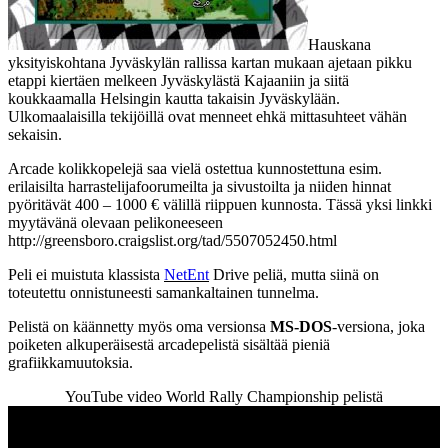
Hauskana
yksityiskohtana Jyväskylän rallissa kartan mukaan ajetaan pikku
etappi kiertäen melkeen Jyväskylästä Kajaaniin ja siitä
koukkaamalla Helsingin kautta takaisin Jyväskylään.
Ulkomaalaisilla tekijöillä ovat menneet ehkä mittasuhteet vähän
sekaisin.
Arcade kolikkopelejä saa vielä ostettua kunnostettuna esim.
erilaisilta harrastelijafoorumeilta ja sivustoilta ja niiden hinnat
pyöritävät 400 – 1000 € välillä riippuen kunnosta. Tässä yksi linkki
myytävänä olevaan pelikoneeseen
http://greensboro.craigslist.org/tad/5507052450.html
Peli ei muistuta klassista
NetEnt
Drive peliä, mutta siinä on
toteutettu onnistuneesti samankaltainen tunnelma.
Pelistä on käännetty myös oma versionsa
MS-DOS
-versiona, joka
poiketen alkuperäisestä arcadepelistä sisältää pieniä
grafiikkamuutoksia.
YouTube video World Rally Championship pelistä