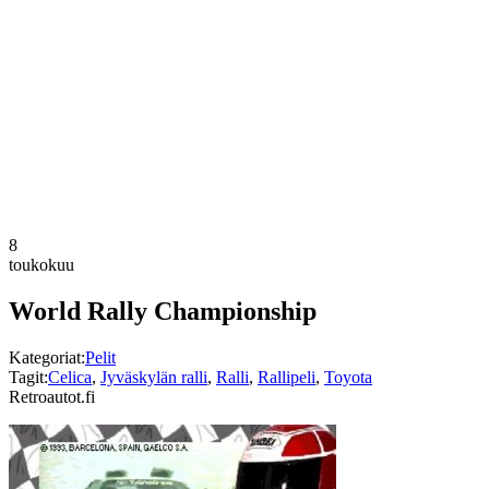
8
toukokuu
World Rally Championship
Kategoriat:
Pelit
Tagit:
Celica
,
Jyväskylän ralli
,
Ralli
,
Rallipeli
,
Toyota
Retroautot.fi