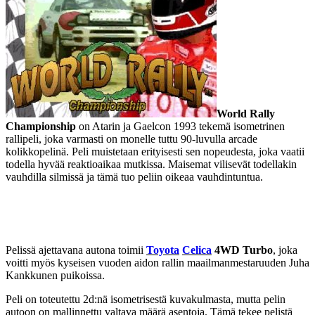
World Rally
Championship
on Atarin ja Gaelcon 1993 tekemä isometrinen
rallipeli, joka varmasti on monelle tuttu 90-luvulla arcade
kolikkopelinä. Peli muistetaan erityisesti sen nopeudesta, joka vaatii
todella hyvää reaktioaikaa mutkissa. Maisemat vilisevät todellakin
vauhdilla silmissä ja tämä tuo peliin oikeaa vauhdintuntua.
Pelissä ajettavana autona toimii
Toyota
Celica
4WD Turbo
, joka
voitti myös kyseisen vuoden aidon rallin maailmanmestaruuden Juha
Kankkunen puikoissa.
Peli on toteutettu 2d:nä isometrisestä kuvakulmasta, mutta pelin
autoon on mallinnettu valtava määrä asentoja. Tämä tekee pelistä