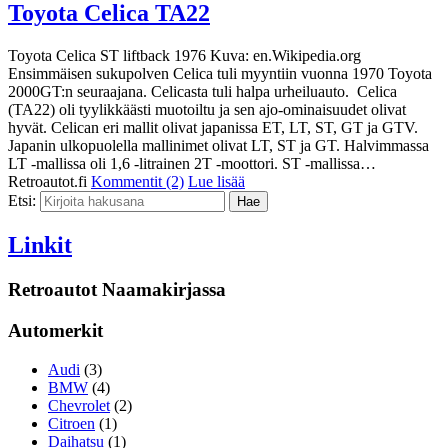
Toyota Celica TA22
Toyota Celica ST liftback 1976 Kuva: en.Wikipedia.org
Ensimmäisen sukupolven Celica tuli myyntiin vuonna 1970 Toyota
2000GT:n seuraajana. Celicasta tuli halpa urheiluauto. Celica
(TA22) oli tyylikkäästi muotoiltu ja sen ajo-ominaisuudet olivat
hyvät. Celican eri mallit olivat japanissa ET, LT, ST, GT ja GTV.
Japanin ulkopuolella mallinimet olivat LT, ST ja GT. Halvimmassa
LT -mallissa oli 1,6 -litrainen 2T -moottori. ST -mallissa…
Retroautot.fi
Kommentit (2)
Lue lisää
Etsi:
Linkit
Retroautot Naamakirjassa
Automerkit
Audi
(3)
BMW
(4)
Chevrolet
(2)
Citroen
(1)
Daihatsu
(1)