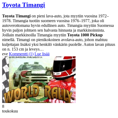
Toyota Timangi
Toyota Timangi
on pieni lava-auto, jota myytiin vuosina 1972–
1978. Timangia tuotiin suomeen vuosina 1976–1977, joka oli
autoverottomana hyvin edullinen auto. Timangia myytiin Suomessa
hyvin paljon johtuen sen halvasta hinnasta ja markkinoinnista.
Joillain markkinoilla Timangia myytiin
Toyota 1000 Pickup
nimellä. Timangi on pienikokoinen avolava-auto, johon mahtuu
kuljettajan lisäksi yksi henkilö vänkärin puolelle. Auton lavan pituus
on n. 153 cm ja leveys…
eve
Kommentti (1)
Lue lisää
8
toukokuu