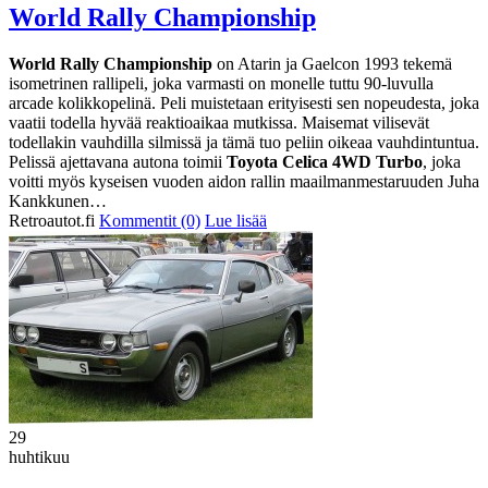
World Rally Championship
World Rally Championship
on Atarin ja Gaelcon 1993 tekemä
isometrinen rallipeli, joka varmasti on monelle tuttu 90-luvulla
arcade kolikkopelinä. Peli muistetaan erityisesti sen nopeudesta, joka
vaatii todella hyvää reaktioaikaa mutkissa. Maisemat vilisevät
todellakin vauhdilla silmissä ja tämä tuo peliin oikeaa vauhdintuntua.
Pelissä ajettavana autona toimii
Toyota Celica 4WD Turbo
, joka
voitti myös kyseisen vuoden aidon rallin maailmanmestaruuden Juha
Kankkunen…
Retroautot.fi
Kommentit (0)
Lue lisää
29
huhtikuu