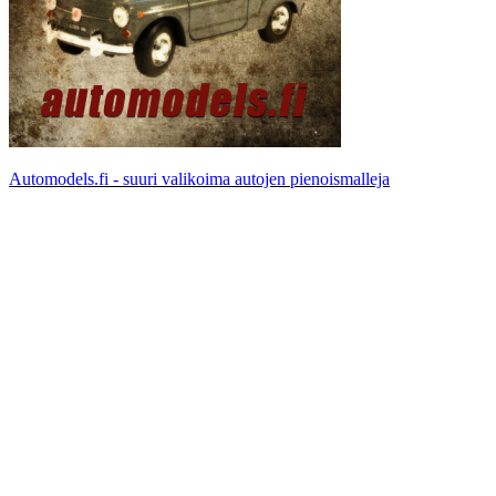
Automodels.fi - suuri valikoima autojen pienoismalleja