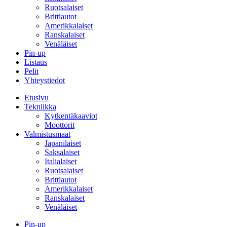
Ruotsalaiset
Brittiautot
Amerikkalaiset
Ranskalaiset
Venäläiset
Pin-up
Listaus
Pelit
Yhteystiedot
Etusivu
Tekniikka
Kytkentäkaaviot
Moottorit
Valmistusmaat
Japanilaiset
Saksalaiset
Italialaiset
Ruotsalaiset
Brittiautot
Amerikkalaiset
Ranskalaiset
Venäläiset
Pin-up