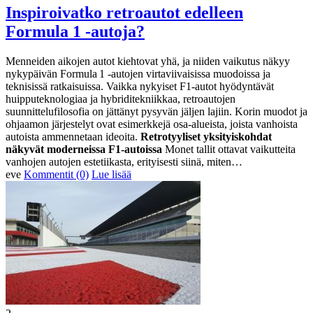
Inspiroivatko retroautot edelleen
Formula 1 -autoja?
Menneiden aikojen autot kiehtovat yhä, ja niiden vaikutus näkyy
nykypäivän Formula 1 -autojen virtaviivaisissa muodoissa ja
teknisissä ratkaisuissa. Vaikka nykyiset F1-autot hyödyntävät
huipputeknologiaa ja hybriditekniikkaa, retroautojen
suunnittelufilosofia on jättänyt pysyvän jäljen lajiin. Korin muodot ja
ohjaamon järjestelyt ovat esimerkkejä osa-alueista, joista vanhoista
autoista ammennetaan ideoita.
Retrotyyliset yksityiskohdat
näkyvät moderneissa F1-autoissa
Monet tallit ottavat vaikutteita
vanhojen autojen estetiikasta, erityisesti siinä, miten…
eve
Kommentit (0)
Lue lisää