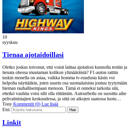
10
syyskuu
Tienaa ajotaidoillasi
Oletko joskus toivonut, että voisit laittaa ajotaitosi kunnolla testiin ja
tienata ohessa muutaman kolikon ylimääräistä? F1-auton rattiin
tuskin monella on asiaa, vaikka homma tv-ruudusta käsin voi
helpolta näyttääkin, joten suurin osa suomalaisista joutuu tyytymään
hieman rauhallisempaan menoon. Tämä ei onneksi tarkoita sitä,
etteikö vauhtia voisi silti olla riittämiin. Autourheilu on suosittu aihe
pelivalmistajien keskuudessa, ja siitä on aikojen saatossa luotu…
Tony
Kommentit (0)
Lue lisää
Etsi:
Linkit