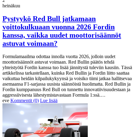
2
heinäkuu
Pystyykö Red Bull jatkamaan
voittokulkuaan vuonna 2026 Fordin
kanssa, vaikka uudet moottorisäännöt
astuvat voimaan?
Formulamaailma odottaa innolla vuotta 2026, jolloin uudet
moottorisäännöt astuvat voimaan. Red Bullin päätös tehdä
yhteistyötä Fordin kanssa tuo lisää jännitystä tuleviin kausiin. Tässä
artikkelissa tarkastellaan, kuinka Red Bullin ja Fordin liitto saattaa
vaikuttaa heidän kilpailukykyynsä ja voisiko tiimi jatkaa hallitsevaa
asemaansa F1-sarjassa uusista säännöistä huolimatta. Red Bullin ja
Fordin kumppanuus Red Bull on tunnettu innovatiivisuudestaan ja
aggressiivisesta lähestymistavastaan Formula 1:ssä.…
eve
Kommentit (0)
Lue lisää