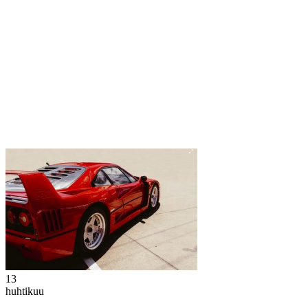
13
huhtikuu