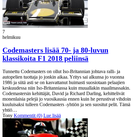
7
helmikuu
Codemasters lisää 70- ja 80-luvun
klassikoita F1 2018 peliinsä
Tunnettu Codemasters on ollut Iso-Britannian johtava ralli- ja
autopelien tuottaja jo jonkin aikaa. Yritys sai alkunsa jo vuonna
1986 ja siitä asti se on kasvattanut huimasti suosiotaan pelaajien
keskuudessa niin Iso-Britanniassa kuin muuallakin maailmassakin.
Codemastersin kehittäjät, David ja Richard Darling, kehittelivät
monenlaisia pelejä jo vuosikausia ennen kuin he perustivat vihdoin
kuuluisaksi tulleen Codemasters -yhtiön ja sen suositut pelit. Tämä
yhtiö…
Tony
Kommentit (0)
Lue lisää