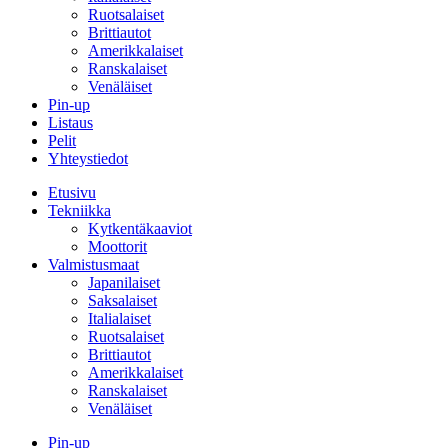
Ruotsalaiset
Brittiautot
Amerikkalaiset
Ranskalaiset
Venäläiset
Pin-up
Listaus
Pelit
Yhteystiedot
Etusivu
Tekniikka
Kytkentäkaaviot
Moottorit
Valmistusmaat
Japanilaiset
Saksalaiset
Italialaiset
Ruotsalaiset
Brittiautot
Amerikkalaiset
Ranskalaiset
Venäläiset
Pin-up