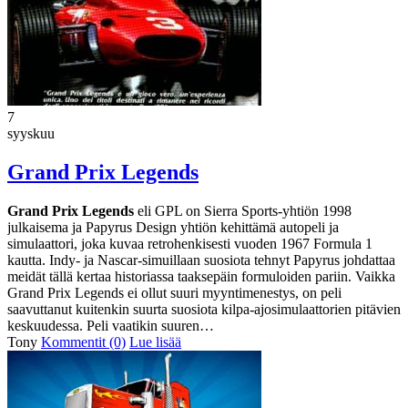
7
syyskuu
Grand Prix Legends
Grand Prix Legends
eli GPL on Sierra Sports-yhtiön 1998
julkaisema ja Papyrus Design yhtiön kehittämä autopeli ja
simulaattori, joka kuvaa retrohenkisesti vuoden 1967 Formula 1
kautta. Indy- ja Nascar-simuillaan suosiota tehnyt Papyrus johdattaa
meidät tällä kertaa historiassa taaksepäin formuloiden pariin. Vaikka
Grand Prix Legends ei ollut suuri myyntimenestys, on peli
saavuttanut kuitenkin suurta suosiota kilpa-ajosimulaattorien pitävien
keskuudessa. Peli vaatikin suuren…
Tony
Kommentit (0)
Lue lisää