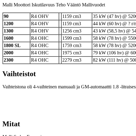
Malli Moottori Iskutilavuus Teho Vääntö Mallivuodet
90
R4 OHV
1159 cm3
35 kW (47 hv) @ 520
1200
R4 OHV
1159 cm3
44 kW (60 hv) @ ? r/
1300
R4 OHV
1256 cm3
43 kW (58,5 hv) @ 54
1600
R4 OHC
1599 cm3
58 kW (78 hv) @ 550
1800 SL
R4 OHC
1759 cm3
58 kW (78 hv) @ 520
2000
R4 OHC
1975 cm3
79 kW (106 hv) @ 60
2300
R4 OHC
2279 cm3
82 kW (111 hv) @ 500
Vaihteistot
Vaihteistona oli 4-vaihteinen manuaali ja GM-automaattti 1.8 -litraises
Mitat