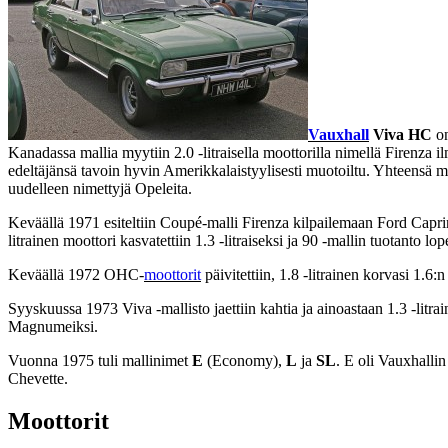
Vauxhall
Viva HC
on
Kanadassa mallia myytiin 2.0 -litraisella moottorilla nimellä Firenza i
edeltäjänsä tavoin hyvin Amerikkalaistyylisesti muotoiltu. Yhteensä ma
uudelleen nimettyjä Opeleita.
Keväällä 1971 esiteltiin Coupé-malli Firenza kilpailemaan Ford Capr
litrainen moottori kasvatettiin 1.3 -litraiseksi ja 90 -mallin tuotanto lope
Keväällä 1972 OHC-
moottorit
päivitettiin, 1.8 -litrainen korvasi 1.6:n
Syyskuussa 1973 Viva -mallisto jaettiin kahtia ja ainoastaan 1.3 -litrai
Magnumeiksi.
Vuonna 1975 tuli mallinimet
E
(Economy),
L
ja
SL
. E oli Vauxhalli
Chevette.
Moottorit