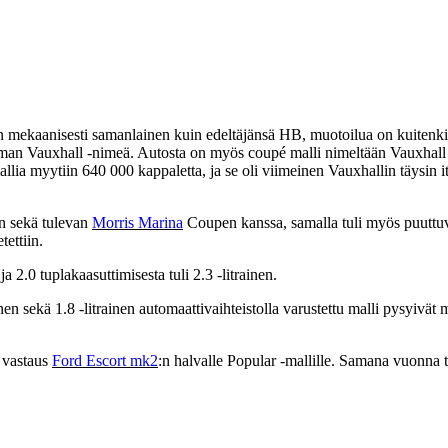
 mekaanisesti samanlainen kuin edeltäjänsä HB, muotoilua on kuitenkin 
lman Vauxhall -nimeä. Autosta on myös coupé malli nimeltään Vauxhall Fir
llia myytiin 640 000 kappaletta, ja se oli viimeinen Vauxhallin täysin 
in sekä tulevan
Morris Marina
Coupen kanssa, samalla tuli myös puuttu
tettiin.
 ja 2.0 tuplakaasuttimisesta tuli 2.3 -litrainen.
nen sekä 1.8 -litrainen automaattivaihteistolla varustettu malli pysyivät 
n vastaus
Ford Escort mk2
:n halvalle Popular -mallille. Samana vuonna t