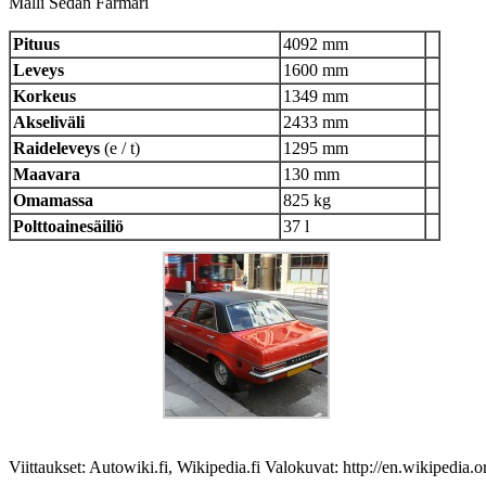
Malli Sedan Farmari
Pituus
4092 mm
Leveys
1600 mm
Korkeus
1349 mm
Akseliväli
2433 mm
Raideleveys
(e / t)
1295 mm
Maavara
130 mm
Omamassa
825 kg
Polttoainesäiliö
37 l
Viittaukset: Autowiki.fi, Wikipedia.fi Valokuvat: http://en.wikipedia.o