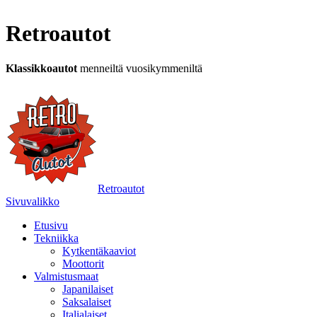
Retroautot
Klassikkoautot
menneiltä vuosikymmeniltä
Retroautot
Sivuvalikko
Etusivu
Tekniikka
Kytkentäkaaviot
Moottorit
Valmistusmaat
Japanilaiset
Saksalaiset
Italialaiset