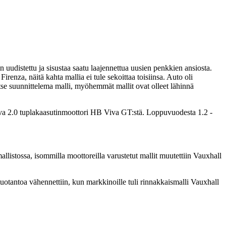
uudistettu ja sisustaa saatu laajennettua uusien penkkien ansiosta.
enza, näitä kahta mallia ei tule sekoittaa toisiinsa. Auto oli
itse suunnittelema malli, myöhemmät mallit ovat olleet lähinnä
va 2.0 tuplakaasutinmoottori HB Viva GT:stä. Loppuvuodesta 1.2 -
mallistossa, isommilla moottoreilla varustetut mallit muutettiin Vauxhall
uotantoa vähennettiin, kun markkinoille tuli rinnakkaismalli Vauxhall