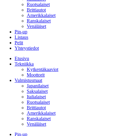
Ruotsalaiset
Brittiautot
Amerikkalaiset
Ranskalaiset
Venäläiset
Pin-up
Listaus
Pelit
Yhteystiedot
Etusivu
Tekniikka
Kytkentäkaaviot
Moottorit
Valmistusmaat
Japanilaiset
Saksalaiset
Italialaiset
Ruotsalaiset
Brittiautot
Amerikkalaiset
Ranskalaiset
Venäläiset
Pin-up