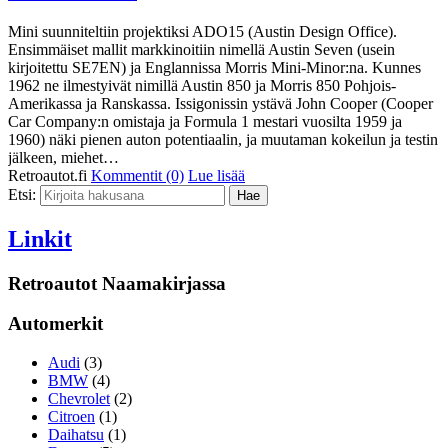
Mini suunniteltiin projektiksi ADO15 (Austin Design Office).
Ensimmäiset mallit markkinoitiin nimellä Austin Seven (usein
kirjoitettu SE7EN) ja Englannissa Morris Mini-Minor:na. Kunnes
1962 ne ilmestyivät nimillä Austin 850 ja Morris 850 Pohjois-
Amerikassa ja Ranskassa. Issigonissin ystävä John Cooper (Cooper
Car Company:n omistaja ja Formula 1 mestari vuosilta 1959 ja
1960) näki pienen auton potentiaalin, ja muutaman kokeilun ja testin
jälkeen, miehet…
Retroautot.fi
Kommentit (0)
Lue lisää
Etsi:
Linkit
Retroautot Naamakirjassa
Automerkit
Audi
(3)
BMW
(4)
Chevrolet
(2)
Citroen
(1)
Daihatsu
(1)