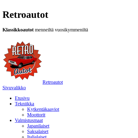
Retroautot
Klassikkoautot
menneiltä vuosikymmeniltä
Retroautot
Sivuvalikko
Etusivu
Tekniikka
Kytkentäkaaviot
Moottorit
Valmistusmaat
Japanilaiset
Saksalaiset
Italialaiset