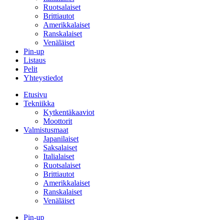
Ruotsalaiset
Brittiautot
Amerikkalaiset
Ranskalaiset
Venäläiset
Pin-up
Listaus
Pelit
Yhteystiedot
Etusivu
Tekniikka
Kytkentäkaaviot
Moottorit
Valmistusmaat
Japanilaiset
Saksalaiset
Italialaiset
Ruotsalaiset
Brittiautot
Amerikkalaiset
Ranskalaiset
Venäläiset
Pin-up