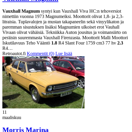
Vauxhall Magnum
syntyi kun Vauxhall Viva HC:n tehoversiot
nimettiin vuonna 1973 Magnumeiksi. Moottorit olivat 1,8- ja 2,3-
litraisia. Tuplavalojen ja mustan takapaneelin sekä vinyylikaton ja
paremman sisustuksen lisäksi Magnumien ulkoiset erot Vauhall
Vivaan olivat vähäisiä. Tekniikka Auton jousitus ja voimansiirto on
peräisin suuremmasta Vauxhall Firenzasta. Moottorit Malli Moottori
Iskutilavuus Teho Vääntö
1.8
R4 Slant Four 1759 cm3 77 hv
2.3
R4…
Retroautot.fi
Kommentit (0)
Lue lisää
11
maaliskuu
Morris Marina