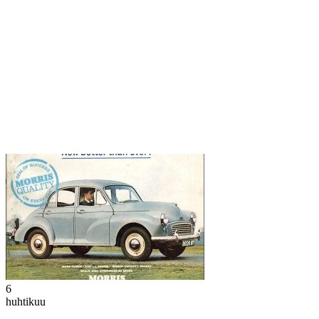
6
huhtikuu