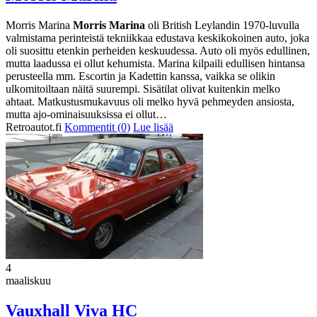
Morris Marina
Morris Marina
oli British Leylandin 1970-luvulla
valmistama perinteistä tekniikkaa edustava keskikokoinen auto, joka
oli suosittu etenkin perheiden keskuudessa. Auto oli myös edullinen,
mutta laadussa ei ollut kehumista. Marina kilpaili edullisen hintansa
perusteella mm. Escortin ja Kadettin kanssa, vaikka se olikin
ulkomitoiltaan näitä suurempi. Sisätilat olivat kuitenkin melko
ahtaat. Matkustusmukavuus oli melko hyvä pehmeyden ansiosta,
mutta ajo-ominaisuuksissa ei ollut…
Retroautot.fi
Kommentit (0)
Lue lisää
4
maaliskuu
Vauxhall Viva HC