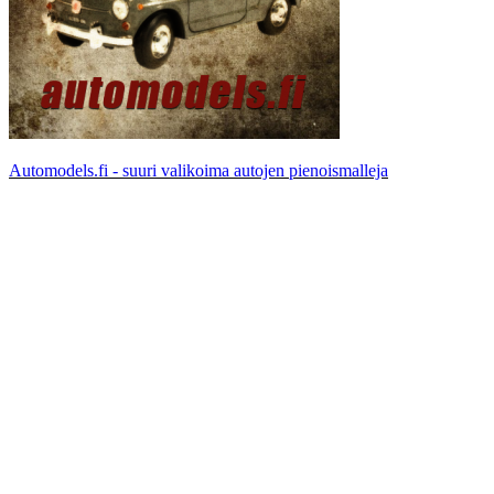
Automodels.fi - suuri valikoima autojen pienoismalleja