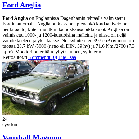
Ford Anglia
Ford Anglia
on Englannissa Dagenhamin tehtaalla valmistettu
Fordin automalli. Anglia on klassinen pienehkö kardaanivetoinen
henkilöauto, kuten muutkin ikäluokkansa pikkuautot. Angliaa on
valmistettu 1000- ja 1200-kuutioisina malleina ja niissä on neljä
vaihdetta eteen ja yksi taakse. Nelisylinterinen 997 cm³ rivimoottori
tuottaa 28,7 kW /5000 (
netto
eli DIN, 39 hv) ja 71,6 Nm /2700 (7,3
kpm). Moottori on erittäin lyhytiskuinen, sylinterin…
Retroautot.fi
Kommentit (0)
Lue lisää
24
syyskuu
Vauxhall Magnum