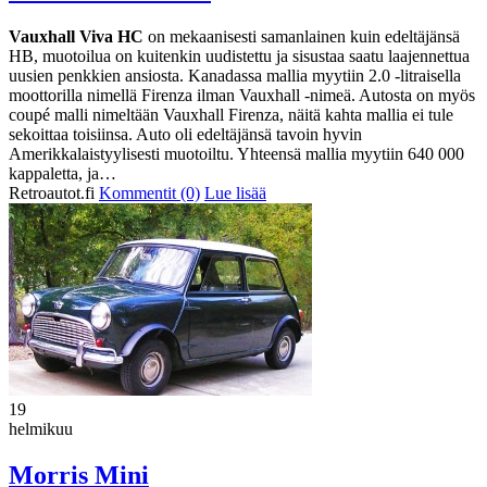
Vauxhall Viva HC
on mekaanisesti samanlainen kuin edeltäjänsä
HB, muotoilua on kuitenkin uudistettu ja sisustaa saatu laajennettua
uusien penkkien ansiosta. Kanadassa mallia myytiin 2.0 -litraisella
moottorilla nimellä Firenza ilman Vauxhall -nimeä. Autosta on myös
coupé malli nimeltään Vauxhall Firenza, näitä kahta mallia ei tule
sekoittaa toisiinsa. Auto oli edeltäjänsä tavoin hyvin
Amerikkalaistyylisesti muotoiltu. Yhteensä mallia myytiin 640 000
kappaletta, ja…
Retroautot.fi
Kommentit (0)
Lue lisää
19
helmikuu
Morris Mini