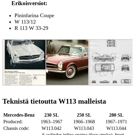
Erikoisversiot
:
Pininfarina Coupe
W 113/12
R 113 W 33-29
Teknistä tietoutta W113 malleista
Mercedes-Benz
230 SL
250 SL
280 SL
Produced:
1963–1967
1966–1968
1967–1971
Chassis code:
W113.042
W113.043
W113.044
6-cylinder-inline engine (four-stroke), front-