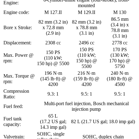
Engine:
mounted
Engine code:
M 127.II
M 129.II
M 130
86.5 mm
82 mm (3.2 in)
82 mm (3.2 in)
(3.4 in) x
Bore x Stroke:
x 72.8 mm
x 78.8 mm
78.8 mm
(2.9 in)
(3.1 in)
(3.1 in)
Displacement:
2308 cc
2496 cc
2778 cc
150 PS
170 PS
150 PS
Max. Power @
(110 kW;
(130 kW;
(110 kW;
rpm:
150 hp) @
170 hp) @
150 hp) @ 5500
5500
5750
196 N·m
216 N·m
240 N·m
Max. Torque @
(145 lb·ft) @
(159 lb·ft) @
(180 lb·ft) @
rpm:
4200
4200
4500
Compression
9.3: 1
9.5: 1
9.5: 1
Ratio:
Multi-port fuel injection, Bosch mechanical
Fuel feed:
injection pump
65 L
Fuel tank
(17.2 US gal;
82 L (21.7 US gal; 18.0 imp gal)
capacity:
14.3 imp gal)
SOHC, single
Valvetrain:
SOHC, duplex chain