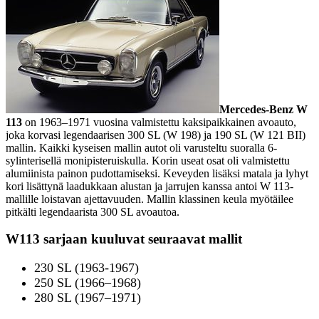
Mercedes-Benz W
113
on 1963–1971 vuosina valmistettu kaksipaikkainen avoauto,
joka korvasi legendaarisen 300 SL (W 198) ja 190 SL (W 121 BII)
mallin. Kaikki kyseisen mallin autot oli varusteltu suoralla 6-
sylinterisellä monipisteruiskulla. Korin useat osat oli valmistettu
alumiinista painon pudottamiseksi. Keveyden lisäksi matala ja lyhyt
kori lisättynä laadukkaan alustan ja jarrujen kanssa antoi W 113-
mallille loistavan ajettavuuden. Mallin klassinen keula myötäilee
pitkälti legendaarista 300 SL avoautoa.
W113 sarjaan kuuluvat seuraavat mallit
230 SL (1963-1967)
250 SL (1966–1968)
280 SL (1967–1971)