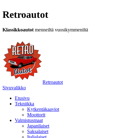
Retroautot
Klassikkoautot
menneiltä vuosikymmeniltä
Retroautot
Sivuvalikko
Etusivu
Tekniikka
Kytkentäkaaviot
Moottorit
Valmistusmaat
Japanilaiset
Saksalaiset
Italialaiset