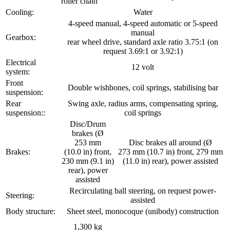
roller chain
Cooling:
Water
4-speed manual, 4-speed automatic or 5-speed
manual
Gearbox:
rear wheel drive, standard axle ratio 3.75:1 (on
request 3.69:1 or 3.92:1)
Electrical
12 volt
system:
Front
Double wishbones, coil springs, stabilising bar
suspension:
Rear
Swing axle, radius arms, compensating spring,
suspension::
coil springs
Disc/Drum
brakes (Ø
253 mm
Disc brakes all around (Ø
Brakes:
(10.0 in) front,
273 mm (10.7 in) front, 279 mm
230 mm (9.1 in)
(11.0 in) rear), power assisted
rear), power
assisted
Recirculating ball steering, on request power-
Steering:
assisted
Body structure:
Sheet steel, monocoque (unibody) construction
1,300 kg