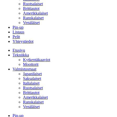
Ruotsalaiset
Brittiautot
Amerikkalaiset
Ranskalaiset
Venäläiset
Pin-up
Listaus
Pelit
Yhteystiedot
Etusivu
Tekniikka
Kytkentäkaaviot
Moottorit
Valmistusmaat
Japanilaiset
Saksalaiset
Italialaiset
Ruotsalaiset
Brittiautot
Amerikkalaiset
Ranskalaiset
Venäläiset
Pin-up