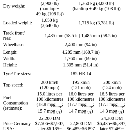
(2,900 lb)
1,360 kg (3,000 lb)
Dry weight:
(hardtop +
(hardtop + 49 kg (108 lb))
49 kg (108 lb))
1,650 kg
Loaded weight:
1,715 kg (3,781 lb)
(3,640 lb)
Track front/
1,485 mm (58.5 in) 1,485 mm (58.5 in)
rear:
Wheelbase:
2,400 mm (94 in)
Length:
4,285 mm (168.7 in)
Width:
1,760 mm (69 in)
Height:
1,305 mm (51.4 in)
Tyre/Tire sizes:
185 HR 14
200 km/h
195 km/h
200 km/h
Top speed:
(120 mph)
(121 mph)
(124 mph)
15.0 litres per
16.0 litres per
16.5 litres per
Fuel
100 kilometres
100 kilometres
100 kilometres
Consumption
(18.8 mpg
;
(17.7 mpg
;
(17.1 mpg
;
-imp
-imp
-imp
(estimate):
15.7 mpg
)
14.7 mpg
)
14.3 mpg
)
-US
-US
-US
22,200 DM
24,300 DM
Price Germany
$7,506−$7,907,
22,800 DM
$6,485−$6,897,
USA:
later $6,185−
$6,485−$6,897
later $7,469−