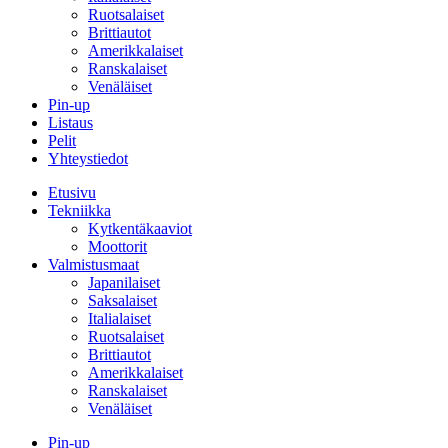
Ruotsalaiset
Brittiautot
Amerikkalaiset
Ranskalaiset
Venäläiset
Pin-up
Listaus
Pelit
Yhteystiedot
Etusivu
Tekniikka
Kytkentäkaaviot
Moottorit
Valmistusmaat
Japanilaiset
Saksalaiset
Italialaiset
Ruotsalaiset
Brittiautot
Amerikkalaiset
Ranskalaiset
Venäläiset
Pin-up