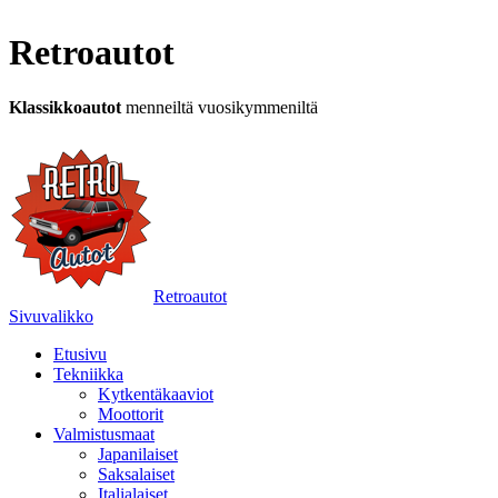
Retroautot
Klassikkoautot
menneiltä vuosikymmeniltä
Retroautot
Sivuvalikko
Etusivu
Tekniikka
Kytkentäkaaviot
Moottorit
Valmistusmaat
Japanilaiset
Saksalaiset
Italialaiset