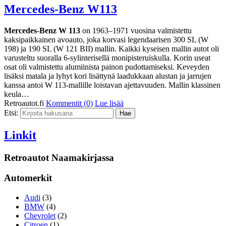
Mercedes-Benz W113
Mercedes-Benz W 113
on 1963–1971 vuosina valmistettu
kaksipaikkainen avoauto, joka korvasi legendaarisen 300 SL (W
198) ja 190 SL (W 121 BII) mallin. Kaikki kyseisen mallin autot oli
varusteltu suoralla 6-sylinterisellä monipisteruiskulla. Korin useat
osat oli valmistettu alumiinista painon pudottamiseksi. Keveyden
lisäksi matala ja lyhyt kori lisättynä laadukkaan alustan ja jarrujen
kanssa antoi W 113-mallille loistavan ajettavuuden. Mallin klassinen
keula…
Retroautot.fi
Kommentit (0)
Lue lisää
Etsi:
Linkit
Retroautot Naamakirjassa
Automerkit
Audi
(3)
BMW
(4)
Chevrolet
(2)
Citroen
(1)