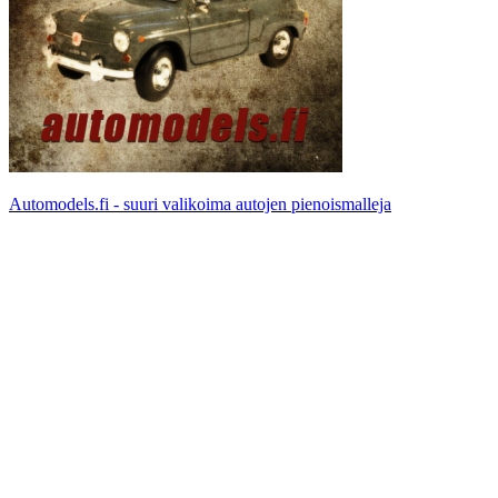
Automodels.fi - suuri valikoima autojen pienoismalleja