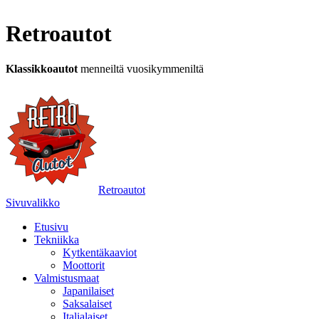
Retroautot
Klassikkoautot
menneiltä vuosikymmeniltä
Retroautot
Sivuvalikko
Etusivu
Tekniikka
Kytkentäkaaviot
Moottorit
Valmistusmaat
Japanilaiset
Saksalaiset
Italialaiset