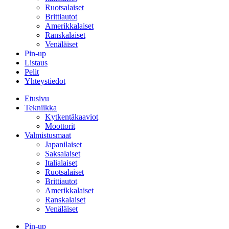
Ruotsalaiset
Brittiautot
Amerikkalaiset
Ranskalaiset
Venäläiset
Pin-up
Listaus
Pelit
Yhteystiedot
Etusivu
Tekniikka
Kytkentäkaaviot
Moottorit
Valmistusmaat
Japanilaiset
Saksalaiset
Italialaiset
Ruotsalaiset
Brittiautot
Amerikkalaiset
Ranskalaiset
Venäläiset
Pin-up