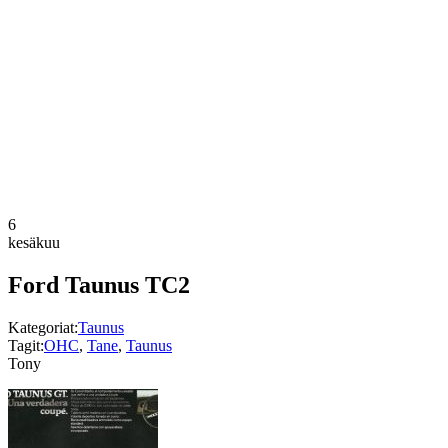
6
kesäkuu
Ford Taunus TC2
Kategoriat:
Taunus
Tagit:
OHC
,
Tane
,
Taunus
Tony