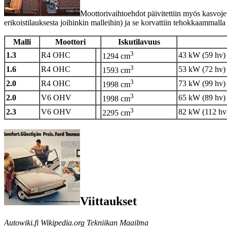
Moottorivaihtoehdot päivitettiin myös kasvoj
erikoistilauksesta joihinkin malleihin) ja se korvattiin tehokkaamm
Malli
Moottori
Iskutilavuus
3
1.3
R4 OHC
43 kW (59 hv)
1294 cm
3
1.6
R4 OHC
53 kW (72 hv)
1593 cm
3
2.0
R4 OHC
73 kW (99 hv)
1998 cm
3
2.0
V6 OHV
65 kW (89 hv)
1998 cm
3
2.3
V6 OHV
82 kW (112 hv
2295 cm
Viittaukset
Autowiki.fi Wikipedia.org Tekniikan Maailma