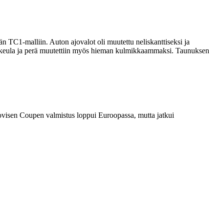
 TC1-malliin. Auton ajovalot oli muutettu neliskanttiseksi ja
o, keula ja perä muutettiin myös hieman kulmikkaammaksi. Taunuksen
 2-ovisen Coupen valmistus loppui Euroopassa, mutta jatkui