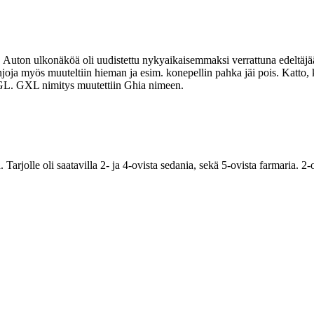
Auton ulkonäköä oli uudistettu nykyaikaisemmaksi verrattuna edeltäjään
njoja myös muuteltiin hieman ja esim. konepellin pahka jäi pois. Katt
a GL. GXL nimitys muutettiin Ghia nimeen.
 Tarjolle oli saatavilla 2- ja 4-ovista sedania, sekä 5-ovista farmaria.