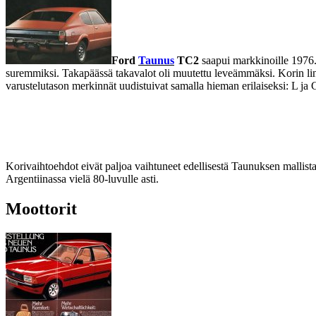
Ford
Taunus
TC2
saapui markkinoille 1976. 
suremmiksi. Takapäässä takavalot oli muutettu leveämmäksi. Korin li
varustelutason merkinnät uudistuivat samalla hieman erilaiseksi: L j
Korivaihtoehdot eivät paljoa vaihtuneet edellisestä Taunuksen mallista.
Argentiinassa vielä 80-luvulle asti.
Moottorit