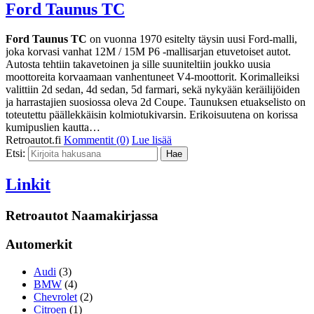
Ford Taunus TC
Ford Taunus TC
on vuonna 1970 esitelty täysin uusi Ford-malli,
joka korvasi vanhat 12M / 15M P6 -mallisarjan etuvetoiset autot.
Autosta tehtiin takavetoinen ja sille suuniteltiin joukko uusia
moottoreita korvaamaan vanhentuneet V4-moottorit. Korimalleiksi
valittiin 2d sedan, 4d sedan, 5d farmari, sekä nykyään keräilijöiden
ja harrastajien suosiossa oleva 2d Coupe. Taunuksen etuakselisto on
toteutettu päällekkäisin kolmiotukivarsin. Erikoisuutena on korissa
kumipuslien kautta…
Retroautot.fi
Kommentit (0)
Lue lisää
Etsi:
Linkit
Retroautot Naamakirjassa
Automerkit
Audi
(3)
BMW
(4)
Chevrolet
(2)
Citroen
(1)