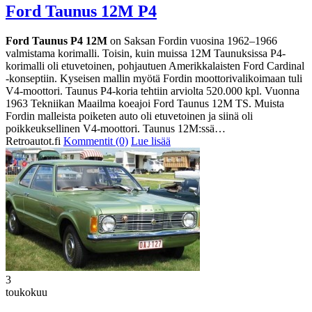
Ford Taunus 12M P4
Ford Taunus P4 12M
on Saksan Fordin vuosina 1962–1966
valmistama korimalli. Toisin, kuin muissa 12M Taunuksissa P4-
korimalli oli etuvetoinen, pohjautuen Amerikkalaisten Ford Cardinal
-konseptiin. Kyseisen mallin myötä Fordin moottorivalikoimaan tuli
V4-moottori. Taunus P4-koria tehtiin arviolta 520.000 kpl. Vuonna
1963 Tekniikan Maailma koeajoi Ford Taunus 12M TS. Muista
Fordin malleista poiketen auto oli etuvetoinen ja siinä oli
poikkeuksellinen V4-moottori. Taunus 12M:ssä…
Retroautot.fi
Kommentit (0)
Lue lisää
3
toukokuu