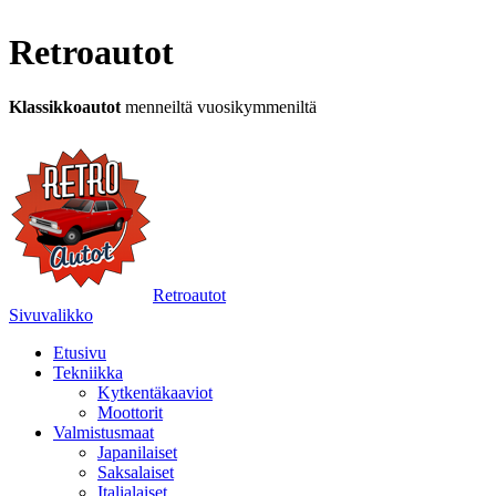
Retroautot
Klassikkoautot
menneiltä vuosikymmeniltä
Retroautot
Sivuvalikko
Etusivu
Tekniikka
Kytkentäkaaviot
Moottorit
Valmistusmaat
Japanilaiset
Saksalaiset
Italialaiset