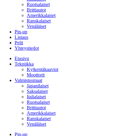
Ruotsalaiset
Brittiautot
Amerikkalaiset
Ranskalaiset
Venäläiset
Pin-up
Listaus
Pelit
Yhteystiedot
Etusivu
Tekniikka
Kytkentäkaaviot
Moottorit
Valmistusmaat
Japanilaiset
Saksalaiset
Italialaiset
Ruotsalaiset
Brittiautot
Amerikkalaiset
Ranskalaiset
Venäläiset
Pin-up