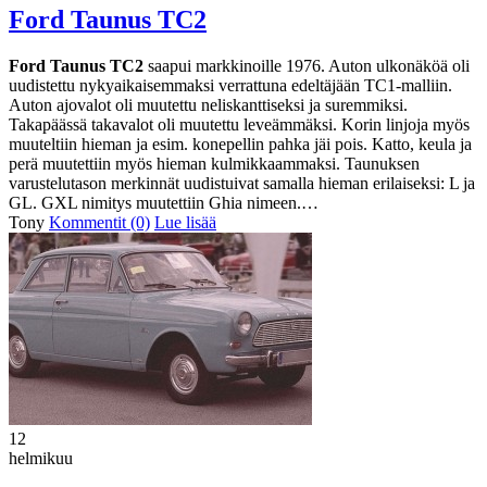
Ford Taunus TC2
Ford Taunus TC2
saapui markkinoille 1976. Auton ulkonäköä oli
uudistettu nykyaikaisemmaksi verrattuna edeltäjään TC1-malliin.
Auton ajovalot oli muutettu neliskanttiseksi ja suremmiksi.
Takapäässä takavalot oli muutettu leveämmäksi. Korin linjoja myös
muuteltiin hieman ja esim. konepellin pahka jäi pois. Katto, keula ja
perä muutettiin myös hieman kulmikkaammaksi. Taunuksen
varustelutason merkinnät uudistuivat samalla hieman erilaiseksi: L ja
GL. GXL nimitys muutettiin Ghia nimeen.…
Tony
Kommentit (0)
Lue lisää
12
helmikuu