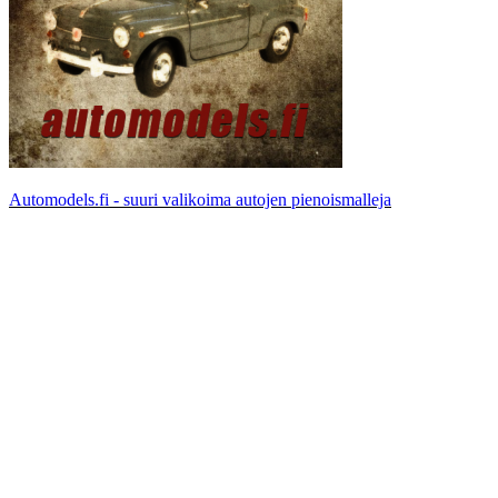
Automodels.fi - suuri valikoima autojen pienoismalleja