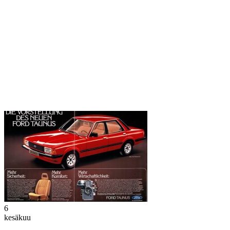
6
kesäkuu