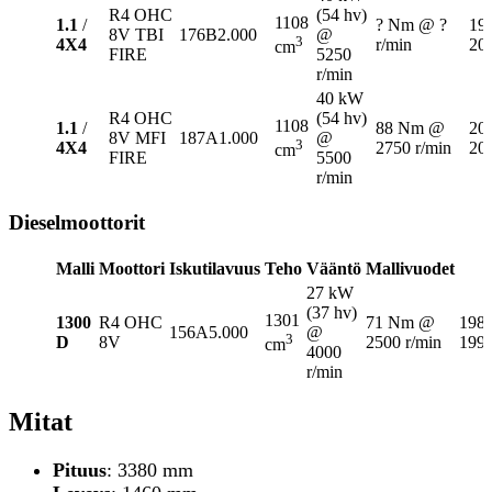
R4 OHC
(54 hv)
1108
1.1
/
? Nm @ ?
19
8V TBI
176B2.000
@
3
4X4
r/min
20
cm
FIRE
5250
r/min
40 kW
R4 OHC
(54 hv)
1108
1.1
/
88 Nm @
20
8V MFI
187A1.000
@
3
4X4
2750 r/min
20
cm
FIRE
5500
r/min
Dieselmoottorit
Malli
Moottori
Iskutilavuus
Teho
Vääntö
Mallivuodet
27 kW
(37 hv)
1301
1300
R4 OHC
71 Nm @
198
156A5.000
@
3
D
8V
2500 r/min
199
cm
4000
r/min
Mitat
Pituus
: 3380 mm