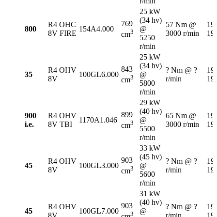
r/min
25 kW
(34 hv)
769
R4 OHC
57 Nm @
19
800
154A4.000
@
3
8V FIRE
3000 r/min
19
cm
5250
r/min
25 kW
(34 hv)
843
R4 OHV
? Nm @ ?
19
35
100GL6.000
@
3
8V
r/min
19
cm
5800
r/min
29 kW
(40 hv)
899
900
R4 OHV
65 Nm @
19
1170A1.046
@
3
i.e.
8V TBI
3000 r/min
19
cm
5500
r/min
33 kW
(45 hv)
903
R4 OHV
? Nm @ ?
19
45
100GL3.000
@
3
8V
r/min
19
cm
5600
r/min
31 kW
(40 hv)
903
R4 OHV
? Nm @ ?
19
45
100GL7.000
@
3
8V
r/min
19
cm