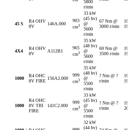
5800
r/min
33 kW
(45 hv)
903
R4 OHV
67 Nm @
19
45 S
146A.000
@
3
8V
3000 r/min
19
cm
5600
r/min
35 kW
(48 hv)
965
R4 OHV
69 Nm @
19
4X4
A112B1
@
3
8V
3500 r/min
19
cm
5600
r/min
35 kW
(48 hv)
999
R4 OHC
? Nm @ ?
19
1000
156A2.000
@
3
8V FIRE
r/min
19
cm
5500
r/min
33 kW
R4 OHC
(45 hv)
999
? Nm @ ?
19
1000
8V TBI
141C2.000
@
3
r/min
20
cm
FIRE
5500
r/min
32 kW
(44 hv)
999