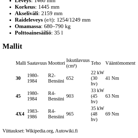
Leveys
: 1460 mm
Korkeus
: 1445 mm
Akseliväli
: 2159 mm
Raideleveys
(e/t): 1254/1249 mm
Omamassa
: 680–790 kg
Polttoainesäiliö
: 35 l
Mallit
Iskutilavuus
Malli
Saatavuus
Moottori
Teho
Vääntömomentti
(cm³)
22 kW
1980-
R2-
30
652
(30
41 Nm
1984
Bensiini
hv)
33 kW
1980-
R4-
45
903
(45
63 Nm
1984
Bensiini
hv)
35 kW
1983-
R4-
4X4
965
(48
69 Nm
1986
Bensiini
hv)
Viittaukset: Wikipedia.org, Autowiki.fi