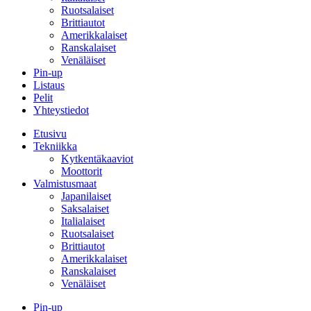
Ruotsalaiset
Brittiautot
Amerikkalaiset
Ranskalaiset
Venäläiset
Pin-up
Listaus
Pelit
Yhteystiedot
Etusivu
Tekniikka
Kytkentäkaaviot
Moottorit
Valmistusmaat
Japanilaiset
Saksalaiset
Italialaiset
Ruotsalaiset
Brittiautot
Amerikkalaiset
Ranskalaiset
Venäläiset
Pin-up