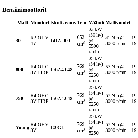
Bensiinimoottorit
Malli
Moottori
Iskutilavuus
Teho
Vääntö
Mallivuodet
22 kW
(30 hv)
652
R2 OHV
41 Nm @
19
30
141A.000
@
3
4V
3000 r/min
19
cm
5500
r/min
25 kW
(34 hv)
769
R4 OHC
57 Nm @
19
800
156A4.048
@
3
8V FIRE
3000 r/min
19
cm
5250
r/min
25 kW
(34 hv)
769
R4 OHC
57 Nm @
19
750
156A4.048
@
3
8V FIRE
3000 r/min
19
cm
5250
r/min
25 kW
(34 hv)
769
R4 OHV
57 Nm @
19
Young
100GL
@
3
8V
3000 r/min
19
cm
5250