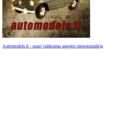
Automodels.fi - suuri valikoima autojen pienoismalleja