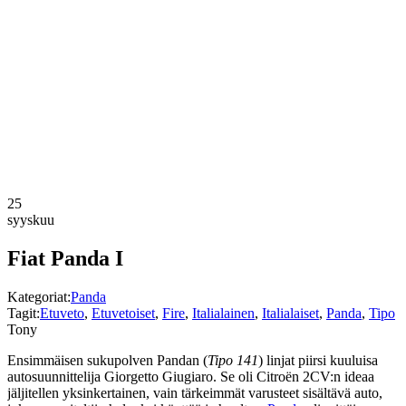
25
syyskuu
Fiat Panda I
Kategoriat:
Panda
Tagit:
Etuveto
,
Etuvetoiset
,
Fire
,
Italialainen
,
Italialaiset
,
Panda
,
Tipo
Tony
Ensimmäisen sukupolven Pandan (
Tipo 141
) linjat piirsi kuuluisa
autosuunnittelija Giorgetto Giugiaro. Se oli Citroën 2CV:n ideaa
jäljitellen yksinkertainen, vain tärkeimmät varusteet sisältävä auto,