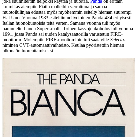
joka suunniteltiin helpoksi käyttää ja huoltaa.
Panda
oli erittäin
kulmikas aiempiin Fiatin malleihin verrattuna ja samaa
muotoilulinjaa edustaa myös myöhemmin esitelty hieman suurempi
Fiat Uno. Vuonna 1983 esiteltiin nelivetoinen Panda 4×4 erityisesti
Italian huonokuntoisia teitä varten. Samana vuonna tuli myös
paranneltu Panda Super -malli. Toinen kasvojenkohotus tuli vuonna
1991, jossa Panda sai uuden katalysaattorilla varustetun FIRE-
moottorin. Molempiin FIRE-moottoreihin tuli saataville
Selecta
-
niminen CVT-automaattivaihteisto. Keulaa pyöristettiin hieman
ulkonäön tuoreuttamiseksi.