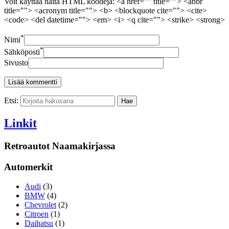
Voit käyttää näitä HTML koodeja: <a href="" title=""> <abbr
title=""> <acronym title=""> <b> <blockquote cite=""> <cite>
<code> <del datetime=""> <em> <i> <q cite=""> <strike> <strong>
*
Nimi
*
Sähköposti
Sivusto
Etsi:
Linkit
Retroautot Naamakirjassa
Automerkit
Audi
(3)
BMW
(4)
Chevrolet
(2)
Citroen
(1)
Daihatsu
(1)