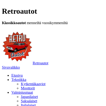
Retroautot
Klassikkoautot
menneiltä vuosikymmeniltä
Retroautot
Sivuvalikko
Etusivu
Tekniikka
Kytkentäkaaviot
Moottorit
Valmistusmaat
Japanilaiset
Saksalaiset
Italialaiset