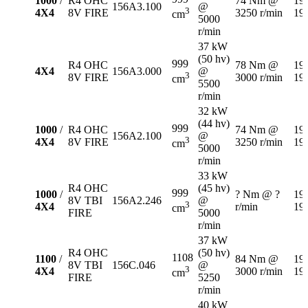
1000
/
R4 OHC
74 Nm @
19
156A3.100
@
3
4X4
8V FIRE
3250 r/min
19
cm
5000
r/min
37 kW
(50 hv)
999
R4 OHC
78 Nm @
19
4X4
156A3.000
@
3
8V FIRE
3000 r/min
19
cm
5500
r/min
32 kW
(44 hv)
999
1000
/
R4 OHC
74 Nm @
19
156A2.100
@
3
4X4
8V FIRE
3250 r/min
19
cm
5000
r/min
33 kW
R4 OHC
(45 hv)
999
1000
/
? Nm @ ?
19
8V TBI
156A2.246
@
3
4X4
r/min
19
cm
FIRE
5000
r/min
37 kW
R4 OHC
(50 hv)
1108
1100
/
84 Nm @
19
8V TBI
156C.046
@
3
4X4
3000 r/min
19
cm
FIRE
5250
r/min
40 kW