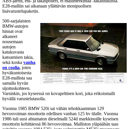
ABS-jarrut, etu- ja takaspoileri, ei mallimerkintää -takaluukussa.
E28-malliin sai aikanaan yllättävän monipuolisen
lisävarustelupaketin.
500-sarjalaisten
BMW-autojen
hinnat ovat
alkaneet
nousemaan
autojen
katukuvasta
katoamisen takia,
sekä koska
vanha
on coolia
, joten
hyväkuntoisesta
E28-mallista saa
samalla hyvän
sijoituskohteen.
Varsinkin, jos kyseessä on kovapeltinen kori, joka erikoismalli
hyvällä varustelutasolla.
Vuonna 1985 BMW 520i sai vähän tehokkaamman 129
hevosvoiman moottorin edellisen vanhan 125 hv tilalle. Vuonna
1986 tuli uusi ahtamaton dieselmalli 524d markkinoille kyseisen
moottorin kehittäessä 86 hevosvoimaa. Malliston yläpäähän taas