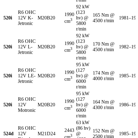
92 kW
R6 OHC
(123
1990
165 Nm @
520i
12V K-
M20B20
hv) @
1981–19
3
4500 r/min
cm
Jetronic
5800
r/min
92 kW
R6 OHC
(123
1990
170 Nm @
520i
12V L-
M20B20
hv) @
1982–19
3
4500 r/min
cm
Jetronic
5800
r/min
95 kW
R6 OHC
(127
1990
174 Nm @
520i
12V LE-
M20B20
hv) @
1985–19
3
4000 r/min
cm
Jetronic
6000
r/min
95 kW
R6 OHC
(127
1990
164 Nm @
520i
12V
M20B20
hv) @
1986–19
3
4300 r/min
cm
Motronic
6000
r/min
63 kW
R6 OHC
(86 hv)
2443
152 Nm @
524d
12V
M21D24
@
1985–19
3
2500 r/min
cm