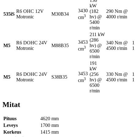
136
kW
3430
R6 OHC 12V
(182
290 Nm @
535iS
M30B34
3
Motronic
hv) @
4000 r/min
cm
5400
r/min
211 kW
(286
3453
R6 DOHC 24V
340 Nm @
19
M5
M88B35
hv) @
3
Motronic
4500 r/min
19
cm
6500
r/min
191
kW
3453
R6 DOHC 24V
(256
330 Nm @
19
M5
S38B35
3
Motronic
hv) @
4500 r/min
19
cm
6500
r/min
Mitat
Pituus
4620 mm
Leveys
1700 mm
Korkeus
1415 mm