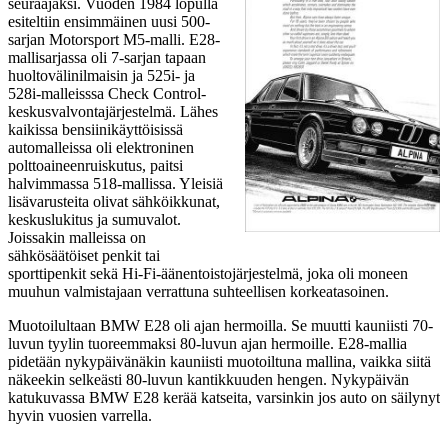
seuraajaksi. Vuoden 1984 lopulla
esiteltiin ensimmäinen uusi 500-
sarjan Motorsport M5-malli. E28-
mallisarjassa oli 7-sarjan tapaan
huoltovälinilmaisin ja 525i- ja
528i-malleisssa Check Control-
keskusvalvontajärjestelmä. Lähes
kaikissa bensiinikäyttöisissä
automalleissa oli elektroninen
polttoaineenruiskutus, paitsi
halvimmassa 518-mallissa. Yleisiä
lisävarusteita olivat sähköikkunat,
keskuslukitus ja sumuvalot.
Joissakin malleissa on
sähkösäätöiset penkit tai
sporttipenkit sekä Hi-Fi-äänentoistojärjestelmä, joka oli moneen
muuhun valmistajaan verrattuna suhteellisen korkeatasoinen.
Muotoilultaan BMW E28 oli ajan hermoilla. Se muutti kauniisti 70-
luvun tyylin tuoreemmaksi 80-luvun ajan hermoille. E28-mallia
pidetään nykypäivänäkin kauniisti muotoiltuna mallina, vaikka siitä
näkeekin selkeästi 80-luvun kantikkuuden hengen. Nykypäivän
katukuvassa BMW E28 kerää katseita, varsinkin jos auto on säilynyt
hyvin vuosien varrella.