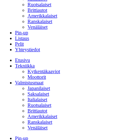
Ruotsalaiset
Brittiautot
Amerikkalaiset
Ranskalaiset
Venäläiset
Pin-up
Listaus
Pelit
Yhteystiedot
Etusivu
Tekniikka
Kytkentäkaaviot
Moottorit
Valmistusmaat
Japanilaiset
Saksalaiset
Italialaiset
Ruotsalaiset
Brittiautot
Amerikkalaiset
Ranskalaiset
Venäläiset
Pin-up