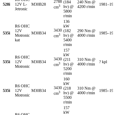
2788
(184
240 Nm @
528i
12V L-
M30B28
1981–19
3
hv) @
4200 r/min
cm
Jetronic
5800
r/min
136
R6 OHC
kW
3430
12V
(182
290 Nm @
535i
M30B34
1985–19
3
Motronic
hv) @
4000 r/min
cm
kat
5400
r/min
157
kW
R6 OHC
3430
(211
310 Nm @
535i
12V
M30B34
? kpl
3
hv) @
4000 r/min
cm
Motronic
5200
r/min
160
kW
R6 OHC
3430
(218
310 Nm @
535i
12V
M30B34
1985–19
3
hv) @
4000 r/min
cm
Motronic
5500
r/min
157
kW
R6 OHC