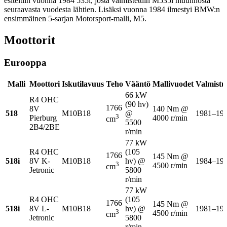
esiteltiin vuonna 1984 535i, josta valmistettiin M535i muunnosta
seuraavasta vuodesta lähtien. Lisäksi vuonna 1984 ilmestyi BMW:n
ensimmäinen 5-sarjan Motorsport-malli, M5.
Moottorit
Eurooppa
Malli
Moottori
Iskutilavuus
Teho
Vääntö
Mallivuodet
Valmistu
66 kW
R4 OHC
(90 hv)
1766
8V
140 Nm @
518
M10B18
@
1981–19
3
Pierburg
4000 r/min
cm
5500
2B4/2BE
r/min
77 kW
R4 OHC
(105
1766
145 Nm @
518i
8V K-
M10B18
hv) @
1984–19
3
4500 r/min
cm
Jetronic
5800
r/min
77 kW
R4 OHC
(105
1766
145 Nm @
518i
8V L-
M10B18
hv) @
1981–19
3
4500 r/min
cm
Jetronic
5800
r/min