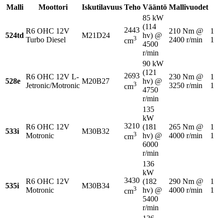
Malli
Moottori
Iskutilavuus
Teho
Vääntö
Mallivuodet
85 kW
(114
2443
R6 OHC 12V
210 Nm @
19
524td
M21D24
hv) @
3
Turbo Diesel
2400 r/min
19
cm
4500
r/min
90 kW
(121
2693
R6 OHC 12V L-
230 Nm @
19
528e
M20B27
hv) @
3
Jetronic/Motronic
3250 r/min
19
cm
4750
r/min
135
kW
3210
R6 OHC 12V
(181
265 Nm @
19
533i
M30B32
3
Motronic
hv) @
4000 r/min
19
cm
6000
r/min
136
kW
3430
R6 OHC 12V
(182
290 Nm @
19
535i
M30B34
3
Motronic
hv) @
4000 r/min
19
cm
5400
r/min