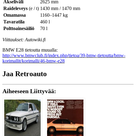
Akseliväli
2625 mm
Raideleveys
(e / t)
1430 mm / 1470 mm
Omamassa
1160–1447 kg
Tavaratila
460 l
Polttoainesäiliö
70 l
Viittaukset: Autowiki.fi
BMW E28 tietoutta muualla:
http://www.bmwclub.fi/index.php/tietoa/39-bmw-tietoutta/bmw-
korimallit/korimalli/46-bmw-e28
Jaa Retroauto
Aiheeseen Liittyvää: