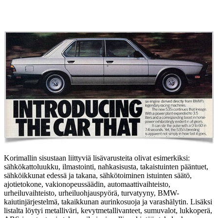
Korimallin sisustaan liittyviä lisävarusteita olivat esimerkiksi:
sähkökattoluukku, ilmastointi, nahkasisusta, takaistuinten pääntuet,
sähköikkunat edessä ja takana, sähkötoiminen istuinten säätö,
ajotietokone, vakionopeussäädin, automaattivaihteisto,
urheiluvaihteisto, urheiluohjauspyörä, turvatyyny, BMW-
kaiutinjärjestelmä, takaikkunan aurinkosuoja ja varashälytin. Lisäksi
listalta löytyi metalliväri, kevytmetallivanteet, sumuvalot, lukkoperä,