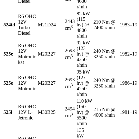
Diesel
4600
r/min
85 kW
R6 OHC
(115
2443
12V
210 Nm @
524td
M21D24
hv) @
1983–19
3
Turbo
2400 r/min
cm
4800
Diesel
r/min
92 kW
R6 OHC
(123
2693
12V
240 Nm @
525e
M20B27
hv) @
1982–19
3
Motronic
3250 r/min
cm
4250
kat
r/min
95 kW
R6 OHC
(127
2693
240 Nm @
525e
12V
M20B27
hv) @
1986–19
3
3250 r/min
cm
Motronic
4250
r/min
110 kW
R6 OHC
(150
2494
215 Nm @
525i
12V L-
M30B25
hv) @
1981–19
3
4000 r/min
cm
Jetronic
5500
r/min
135
kW
R6 OHC