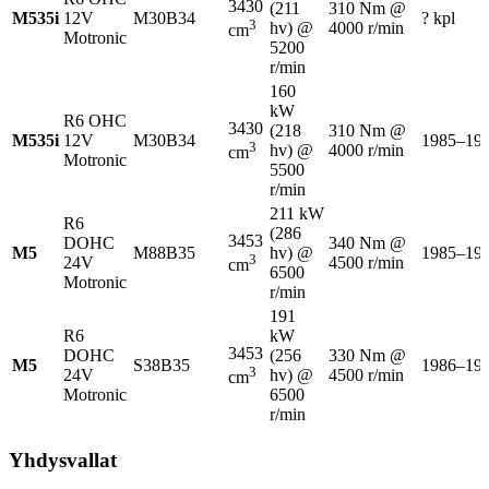
3430
(211
310 Nm @
M535i
12V
M30B34
? kpl
3
hv) @
4000 r/min
cm
Motronic
5200
r/min
160
kW
R6 OHC
3430
(218
310 Nm @
M535i
12V
M30B34
1985–19
3
hv) @
4000 r/min
cm
Motronic
5500
r/min
211 kW
R6
(286
3453
DOHC
340 Nm @
M5
M88B35
hv) @
1985–19
3
24V
4500 r/min
cm
6500
Motronic
r/min
191
R6
kW
3453
DOHC
(256
330 Nm @
M5
S38B35
1986–19
3
24V
hv) @
4500 r/min
cm
Motronic
6500
r/min
Yhdysvallat