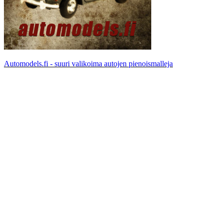
Automodels.fi - suuri valikoima autojen pienoismalleja