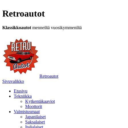
Retroautot
Klassikkoautot
menneiltä vuosikymmeniltä
Retroautot
Sivuvalikko
Etusivu
Tekniikka
Kytkentäkaaviot
Moottorit
Valmistusmaat
Japanilaiset
Saksalaiset
Italialaiset