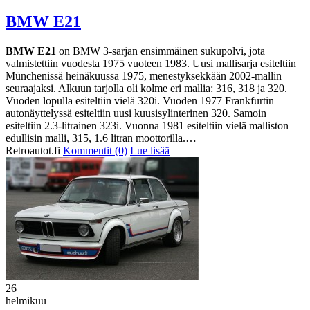
BMW E21
BMW E21
on BMW 3-sarjan ensimmäinen sukupolvi, jota
valmistettiin vuodesta 1975 vuoteen 1983. Uusi mallisarja esiteltiin
Münchenissä heinäkuussa 1975, menestyksekkään 2002-mallin
seuraajaksi. Alkuun tarjolla oli kolme eri mallia: 316, 318 ja 320.
Vuoden lopulla esiteltiin vielä 320i. Vuoden 1977 Frankfurtin
autonäyttelyssä esiteltiin uusi kuusisylinterinen 320. Samoin
esiteltiin 2.3-litrainen 323i. Vuonna 1981 esiteltiin vielä malliston
edullisin malli, 315, 1.6 litran moottorilla.…
Retroautot.fi
Kommentit (0)
Lue lisää
26
helmikuu