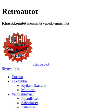
Retroautot
Klassikkoautot
menneiltä vuosikymmeniltä
Retroautot
Sivuvalikko
Etusivu
Tekniikka
Kytkentäkaaviot
Moottorit
Valmistusmaat
Japanilaiset
Saksalaiset
Italialaiset