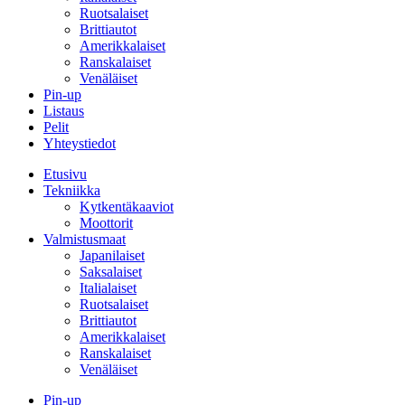
Ruotsalaiset
Brittiautot
Amerikkalaiset
Ranskalaiset
Venäläiset
Pin-up
Listaus
Pelit
Yhteystiedot
Etusivu
Tekniikka
Kytkentäkaaviot
Moottorit
Valmistusmaat
Japanilaiset
Saksalaiset
Italialaiset
Ruotsalaiset
Brittiautot
Amerikkalaiset
Ranskalaiset
Venäläiset
Pin-up