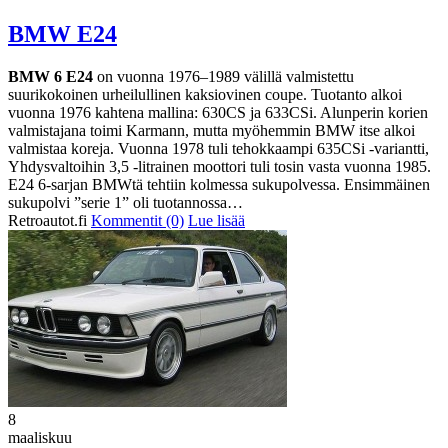
BMW E24
BMW 6 E24
on vuonna 1976–1989 välillä valmistettu
suurikokoinen urheilullinen kaksiovinen coupe. Tuotanto alkoi
vuonna 1976 kahtena mallina: 630CS ja 633CSi. Alunperin korien
valmistajana toimi Karmann, mutta myöhemmin BMW itse alkoi
valmistaa koreja. Vuonna 1978 tuli tehokkaampi 635CSi -variantti,
Yhdysvaltoihin 3,5 -litrainen moottori tuli tosin vasta vuonna 1985.
E24 6-sarjan BMWtä tehtiin kolmessa sukupolvessa. Ensimmäinen
sukupolvi ”serie 1” oli tuotannossa…
Retroautot.fi
Kommentit (0)
Lue lisää
8
maaliskuu