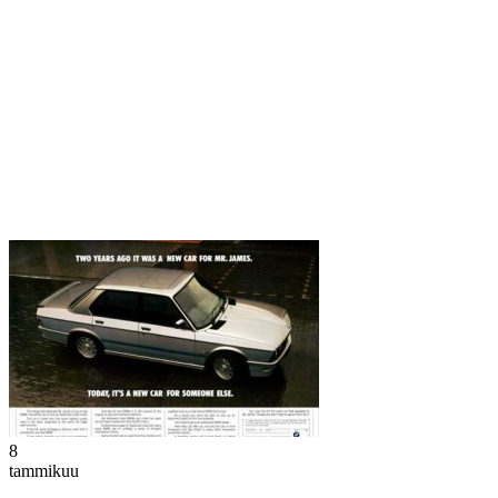
8
tammikuu