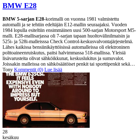
BMW E28
BMW 5-sarjan E28
-korimalli on vuonna 1981 valmistettu
automalli ja se tehtiin edeltäjän E12-mallin seuraajaksi. Vuoden
1984 lopulla esiteltiin ensimmäinen uusi 500-sarjan Motorsport M5-
malli. E28-mallisarjassa oli 7-sarjan tapaan huoltovälinilmaisin ja
525i- ja 528i-malleisssa Check Control-keskusvalvontajärjestelmä.
Lähes kaikissa bensiinikäyttöisissä automalleissa oli elektroninen
polttoaineenruiskutus, paitsi halvimmassa 518-mallissa. Yleisiä
lisävarusteita olivat sähköikkunat, keskuslukitus ja sumuvalot.
Joissakin malleissa on sähkösäätöiset penkit tai sporttipenkit sekä…
Tony
Kommentit (0)
Lue lisää
28
kesäkuu