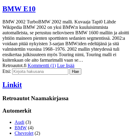
BMW E10
BMW 2002 TurboBMW 2002 malli. Kuvaaja Tapi0 Lähde
Wikipedia BMW 2002 on yksi BMW:n kuuluisimmista
automalleista, se perustuu nelioviseen BMW 1600 malliin ja aloitti
yhtiön maineen pienten sporttisten sedanien segmentissä. 2002:a
voidaan pitää nykyisten 3-sarjan BMW:iden edeltäjänä ja sitä
valmistettiin vuosina 1968–1976. 2002 mallin yhteydessä tuli
ensikertaa julkisuuteen myös Touring nimi, Touring malli ei
kuitenkaan ole aito farmarimalli vaan se…
Retroautot.fi
Kommentti (1)
Lue lisää
Etsi:
Linkit
Retroautot Naamakirjassa
Automerkit
Audi
(3)
BMW
(4)
Chevrolet
(2)