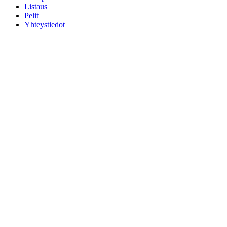
Listaus
Pelit
Yhteystiedot