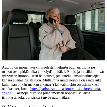
Autoilu on monen kuskin mielestä mieluista puuhaa, mutta jos
matkat ovat pitkiä, aika voi käydä pitkäksi. Radio ja musiikki tuovat
tylsyyteen luonnollisesti helpotusta, jos juttelu kanssamatkustajien
kanssa ei enää piristä oloa. Mutta mitä muita keinoja on saada aika
kulumaan pitkän matkan aikana? Yksi vaihtoehto on esimerkiksi
nettikasinot, kuten
https://parhaatsuomicasinot.com/casino/betinia-
casino/
. Kasinopeleistä saa puhelimellaan nopeasti sellaista
jännitystä, joka voi piristää myös automatkaa.