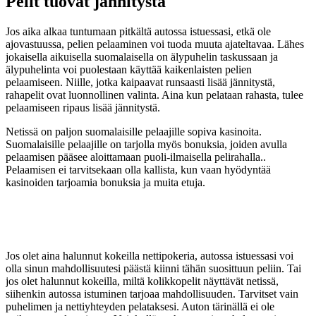
Pelit tuovat jännitystä
Jos aika alkaa tuntumaan pitkältä autossa istuessasi, etkä ole
ajovastuussa, pelien pelaaminen voi tuoda muuta ajateltavaa. Lähes
jokaisella aikuisella suomalaisella on älypuhelin taskussaan ja
älypuhelinta voi puolestaan käyttää kaikenlaisten pelien
pelaamiseen. Niille, jotka kaipaavat runsaasti lisää jännitystä,
rahapelit ovat luonnollinen valinta. Aina kun pelataan rahasta, tulee
pelaamiseen ripaus lisää jännitystä.
Netissä on paljon suomalaisille pelaajille sopiva kasinoita.
Suomalaisille pelaajille on tarjolla myös bonuksia, joiden avulla
pelaamisen pääsee aloittamaan puoli-ilmaisella pelirahalla..
Pelaamisen ei tarvitsekaan olla kallista, kun vaan hyödyntää
kasinoiden tarjoamia bonuksia ja muita etuja.
Jos olet aina halunnut kokeilla nettipokeria, autossa istuessasi voi
olla sinun mahdollisuutesi päästä kiinni tähän suosittuun peliin. Tai
jos olet halunnut kokeilla, miltä kolikkopelit näyttävät netissä,
siihenkin autossa istuminen tarjoaa mahdollisuuden. Tarvitset vain
puhelimen ja nettiyhteyden pelataksesi. Auton tärinällä ei ole