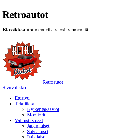
Retroautot
Klassikkoautot
menneiltä vuosikymmeniltä
Retroautot
Sivuvalikko
Etusivu
Tekniikka
Kytkentäkaaviot
Moottorit
Valmistusmaat
Japanilaiset
Saksalaiset
Italialaiset